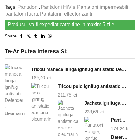
Tags:
Pantaloni
,
Pantaloni HiVis
,
Pantaloni impermeabili
,
pantaloni lucru
,
Pantaloni reflectorizanti
Produsul va fi expediat catre tine in maxim 5 zile
Share:
Te-Ar Putea Interesa Si:
Tricou maneca lunga ignifug antistatic Defender - bleumarin
169,40
lei
Tricou polo ignifug antistatic Santana - bleumarin
211,75
lei
Jacheta ignifuga antistatica cruiser - bleumarin
228,69
lei
Pantaloni Ranger, ignifug
174,24
lei
Baterie externa magsafe 10000 mAh