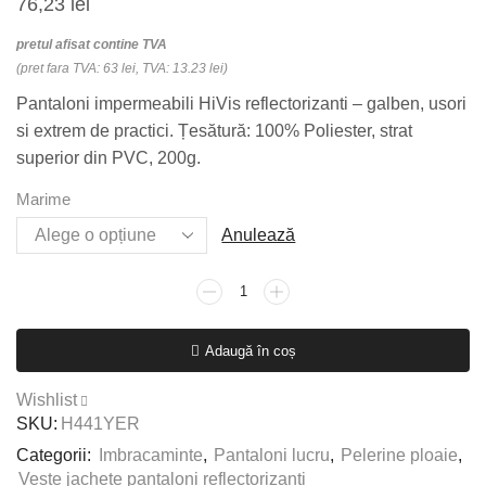
76,23
lei
pretul afisat contine TVA
(pret fara TVA: 63 lei, TVA: 13.23 lei)
Pantaloni impermeabili HiVis reflectorizanti – galben, usori
si extrem de practici. Țesătură: 100% Poliester, strat
superior din PVC, 200g.
Marime
Anulează
Cantitate
Pantaloni
impermeabili
Adaugă în coș
HiVis
reflectorizanti
Wishlist
-
SKU:
H441YER
galben
Categorii:
Imbracaminte
,
Pantaloni lucru
,
Pelerine ploaie
,
Veste jachete pantaloni reflectorizanti