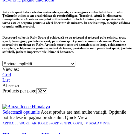
Articole sport fabricate din materiale speciale, care asigură confortul utilizatorului.
Țesăturile utilizate au grad ridicat de respirabilitate. Totodată, ajută la eliminarea
transpirației și răcorirea corpului utilizatorului. Îmbrăcămintea pentru sporturile de
iarna este conceputa pentru a oferi libertate de miscare. În același timp, menține căldura
corpului utilizatorului.
Descoperă colecția Roly Sport și echipează-te cu tricouri și tricouri polo tehnice, truse
sport, treninguri, jachete de vânt, pantaloni sport și îmbrăcăminte de iarnă. Practică
sportul tău preferat cu Roly. Articole sport: tricouri pantaloni și colanți, echipamente
complete, echipamente pentru sporturi de iarna, pantaloni scurti, pantaloni sport, jachete
softshell, jachete impermeabile, bluze si hanorace.
View as:
Grid
List
Afiseaza
Products per page
Selectează opțiunile
Acest produs are mai multe variații. Opțiunile
pot fi alese în pagina produsului.
Quick View
,
,
ARTICOLE SPORT
ARTICOLE SPORT PENTRU COPII
IMBRACAMINTE