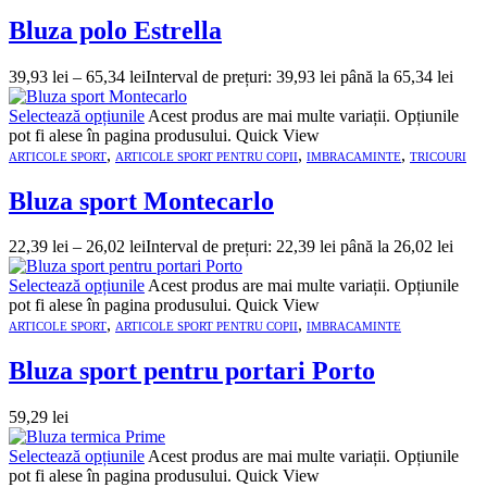
Bluza polo Estrella
39,93
lei
–
65,34
lei
Interval de prețuri: 39,93 lei până la 65,34 lei
Selectează opțiunile
Acest produs are mai multe variații. Opțiunile
pot fi alese în pagina produsului.
Quick View
,
,
,
ARTICOLE SPORT
ARTICOLE SPORT PENTRU COPII
IMBRACAMINTE
TRICOURI
Bluza sport Montecarlo
22,39
lei
–
26,02
lei
Interval de prețuri: 22,39 lei până la 26,02 lei
Selectează opțiunile
Acest produs are mai multe variații. Opțiunile
pot fi alese în pagina produsului.
Quick View
,
,
ARTICOLE SPORT
ARTICOLE SPORT PENTRU COPII
IMBRACAMINTE
Bluza sport pentru portari Porto
59,29
lei
Selectează opțiunile
Acest produs are mai multe variații. Opțiunile
pot fi alese în pagina produsului.
Quick View