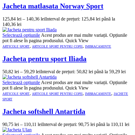
Jacheta matlasata Norway Sport
125,84
lei
–
140,36
lei
Interval de prețuri: 125,84 lei până la
140,36 lei
Selectează opțiunile
Acest produs are mai multe variații. Opțiunile
pot fi alese în pagina produsului.
Quick View
,
,
ARTICOLE SPORT
ARTICOLE SPORT PENTRU COPII
IMBRACAMINTE
Jacheta pentru sport Iliada
50,82
lei
–
59,29
lei
Interval de prețuri: 50,82 lei până la 59,29 lei
Selectează opțiunile
Acest produs are mai multe variații. Opțiunile
pot fi alese în pagina produsului.
Quick View
,
,
,
ARTICOLE SPORT
ARTICOLE SPORT PENTRU COPII
IMBRACAMINTE
JACHETE
SPORT
Jacheta softshell Antartida
90,75
lei
–
110,11
lei
Interval de prețuri: 90,75 lei până la 110,11 lei