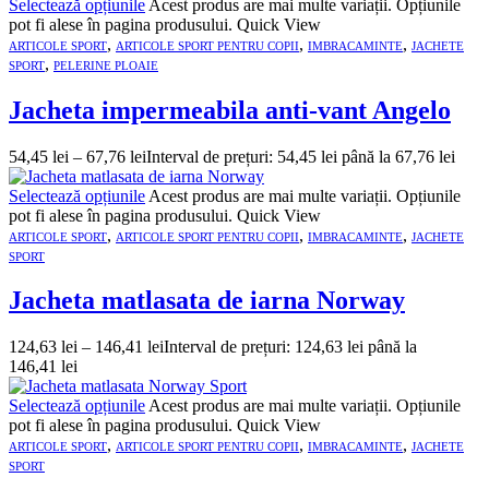
Selectează opțiunile
Acest produs are mai multe variații. Opțiunile
pot fi alese în pagina produsului.
Quick View
,
,
,
ARTICOLE SPORT
ARTICOLE SPORT PENTRU COPII
IMBRACAMINTE
JACHETE
,
SPORT
PELERINE PLOAIE
Jacheta impermeabila anti-vant Angelo
54,45
lei
–
67,76
lei
Interval de prețuri: 54,45 lei până la 67,76 lei
Selectează opțiunile
Acest produs are mai multe variații. Opțiunile
pot fi alese în pagina produsului.
Quick View
,
,
,
ARTICOLE SPORT
ARTICOLE SPORT PENTRU COPII
IMBRACAMINTE
JACHETE
SPORT
Jacheta matlasata de iarna Norway
124,63
lei
–
146,41
lei
Interval de prețuri: 124,63 lei până la
146,41 lei
Selectează opțiunile
Acest produs are mai multe variații. Opțiunile
pot fi alese în pagina produsului.
Quick View
,
,
,
ARTICOLE SPORT
ARTICOLE SPORT PENTRU COPII
IMBRACAMINTE
JACHETE
SPORT