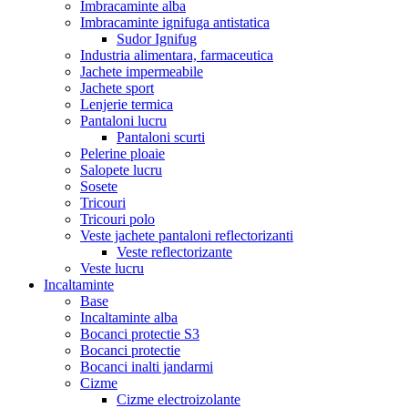
Imbracaminte alba
Imbracaminte ignifuga antistatica
Sudor Ignifug
Industria alimentara, farmaceutica
Jachete impermeabile
Jachete sport
Lenjerie termica
Pantaloni lucru
Pantaloni scurti
Pelerine ploaie
Salopete lucru
Sosete
Tricouri
Tricouri polo
Veste jachete pantaloni reflectorizanti
Veste reflectorizante
Veste lucru
Incaltaminte
Base
Incaltaminte alba
Bocanci protectie S3
Bocanci protectie
Bocanci inalti jandarmi
Cizme
Cizme electroizolante