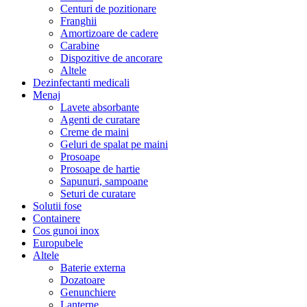
Centuri de pozitionare
Franghii
Amortizoare de cadere
Carabine
Dispozitive de ancorare
Altele
Dezinfectanti medicali
Menaj
Lavete absorbante
Agenti de curatare
Creme de maini
Geluri de spalat pe maini
Prosoape
Prosoape de hartie
Sapunuri, sampoane
Seturi de curatare
Solutii fose
Containere
Cos gunoi inox
Europubele
Altele
Baterie externa
Dozatoare
Genunchiere
Lanterne