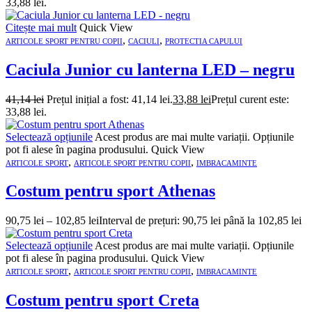
33,88 lei.
Citește mai mult
Quick View
,
,
ARTICOLE SPORT PENTRU COPII
CACIULI
PROTECTIA CAPULUI
Caciula Junior cu lanterna LED – negru
41,14
lei
Prețul inițial a fost: 41,14 lei.
33,88
lei
Prețul curent este:
33,88 lei.
Selectează opțiunile
Acest produs are mai multe variații. Opțiunile
pot fi alese în pagina produsului.
Quick View
,
,
ARTICOLE SPORT
ARTICOLE SPORT PENTRU COPII
IMBRACAMINTE
Costum pentru sport Athenas
90,75
lei
–
102,85
lei
Interval de prețuri: 90,75 lei până la 102,85 lei
Selectează opțiunile
Acest produs are mai multe variații. Opțiunile
pot fi alese în pagina produsului.
Quick View
,
,
ARTICOLE SPORT
ARTICOLE SPORT PENTRU COPII
IMBRACAMINTE
Costum pentru sport Creta