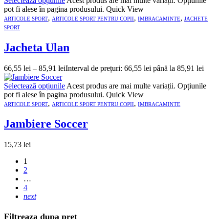
Selectează opțiunile
Acest produs are mai multe variații. Opțiunile
pot fi alese în pagina produsului.
Quick View
,
,
,
ARTICOLE SPORT
ARTICOLE SPORT PENTRU COPII
IMBRACAMINTE
JACHETE
SPORT
Jacheta Ulan
66,55
lei
–
85,91
lei
Interval de prețuri: 66,55 lei până la 85,91 lei
Selectează opțiunile
Acest produs are mai multe variații. Opțiunile
pot fi alese în pagina produsului.
Quick View
,
,
ARTICOLE SPORT
ARTICOLE SPORT PENTRU COPII
IMBRACAMINTE
Jambiere Soccer
15,73
lei
1
2
…
4
next
Filtreaza dupa pret