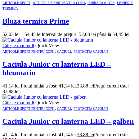
,
,
,
ARTICOLE SPORT
ARTICOLE SPORT PENTRU COPII
IMBRACAMINTE
LENJERIE
TERMICA
Bluza termica Prime
52,03
lei
–
54,45
lei
Interval de prețuri: 52,03 lei până la 54,45 lei
Citește mai mult
Quick View
,
,
ARTICOLE SPORT PENTRU COPII
CACIULI
PROTECTIA CAPULUI
Caciula Junior cu lanterna LED –
bleumarin
41,14
lei
Prețul inițial a fost: 41,14 lei.
33,88
lei
Prețul curent este:
33,88 lei.
Citește mai mult
Quick View
,
,
ARTICOLE SPORT PENTRU COPII
CACIULI
PROTECTIA CAPULUI
Caciula Junior cu lanterna LED – galben
41,14
lei
Prețul inițial a fost: 41,14 lei.
33,88
lei
Prețul curent este: