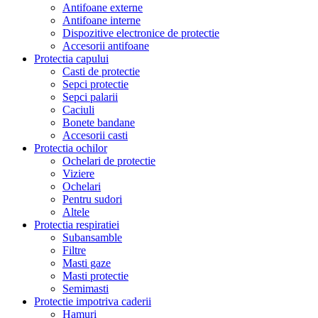
Antifoane externe
Antifoane interne
Dispozitive electronice de protectie
Accesorii antifoane
Protectia capului
Casti de protectie
Sepci protectie
Sepci palarii
Caciuli
Bonete bandane
Accesorii casti
Protectia ochilor
Ochelari de protectie
Viziere
Ochelari
Pentru sudori
Altele
Protectia respiratiei
Subansamble
Filtre
Masti gaze
Masti protectie
Semimasti
Protectie impotriva caderii
Hamuri