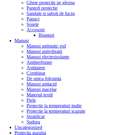
Ghete protectie pe glezna
Pantofi protectie
Sandale si saboti de lucru
Papuci
Sosete
Accesorii
Branturi
Manusi
Manusi antistatic esd
Manusi antivibratii
Manusi electroizolante
Antiperforare
Antitaiere
Combinat
De unica folosinta
Manusi antiacid
Manusi macelar
Material textil
Piele
Protectie la temperaturi inalte
Protectie la temperaturi scazute
Stratificat
Sudura
Uncategorized
Protectia auzului