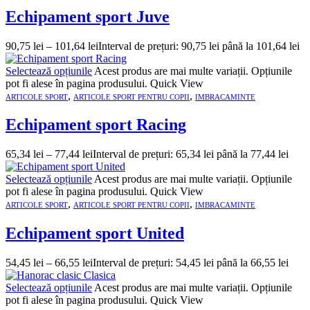
Echipament sport Juve
90,75
lei
–
101,64
lei
Interval de prețuri: 90,75 lei până la 101,64 lei
Selectează opțiunile
Acest produs are mai multe variații. Opțiunile
pot fi alese în pagina produsului.
Quick View
,
,
ARTICOLE SPORT
ARTICOLE SPORT PENTRU COPII
IMBRACAMINTE
Echipament sport Racing
65,34
lei
–
77,44
lei
Interval de prețuri: 65,34 lei până la 77,44 lei
Selectează opțiunile
Acest produs are mai multe variații. Opțiunile
pot fi alese în pagina produsului.
Quick View
,
,
ARTICOLE SPORT
ARTICOLE SPORT PENTRU COPII
IMBRACAMINTE
Echipament sport United
54,45
lei
–
66,55
lei
Interval de prețuri: 54,45 lei până la 66,55 lei
Selectează opțiunile
Acest produs are mai multe variații. Opțiunile
pot fi alese în pagina produsului.
Quick View