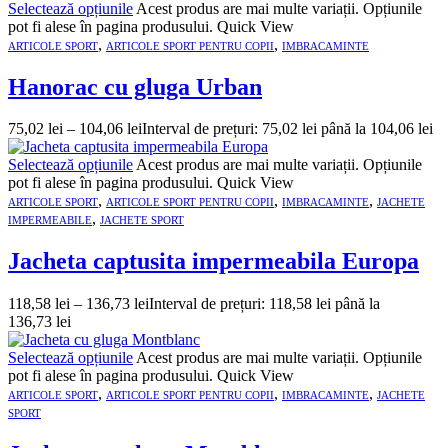
Selectează opțiunile
Acest produs are mai multe variații. Opțiunile
pot fi alese în pagina produsului.
Quick View
,
,
ARTICOLE SPORT
ARTICOLE SPORT PENTRU COPII
IMBRACAMINTE
Hanorac cu gluga Urban
75,02
lei
–
104,06
lei
Interval de prețuri: 75,02 lei până la 104,06 lei
Selectează opțiunile
Acest produs are mai multe variații. Opțiunile
pot fi alese în pagina produsului.
Quick View
,
,
,
ARTICOLE SPORT
ARTICOLE SPORT PENTRU COPII
IMBRACAMINTE
JACHETE
,
IMPERMEABILE
JACHETE SPORT
Jacheta captusita impermeabila Europa
118,58
lei
–
136,73
lei
Interval de prețuri: 118,58 lei până la
136,73 lei
Selectează opțiunile
Acest produs are mai multe variații. Opțiunile
pot fi alese în pagina produsului.
Quick View
,
,
,
ARTICOLE SPORT
ARTICOLE SPORT PENTRU COPII
IMBRACAMINTE
JACHETE
SPORT