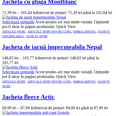
Jacheta cu gluga Montblanc
71,39
lei
–
101,64
lei
Interval de prețuri: 71,39 lei până la 101,64 lei
Selectează opțiunile
Acest produs are mai multe variații. Opțiunile
pot fi alese în pagina produsului.
Quick View
,
,
,
ARTICOLE SPORT
ARTICOLE SPORT PENTRU COPII
IMBRACAMINTE
JACHETE
,
IMPERMEABILE
JACHETE SPORT
Jacheta de iarnă impermeabila Nepal
148,83
lei
–
165,77
lei
Interval de prețuri: 148,83 lei până la
165,77 lei
Selectează opțiunile
Acest produs are mai multe variații. Opțiunile
pot fi alese în pagina produsului.
Quick View
,
,
,
ARTICOLE SPORT
ARTICOLE SPORT PENTRU COPII
IMBRACAMINTE
JACHETE
SPORT
Jacheta fleece Artic
69,99
lei
–
87,99
lei
Interval de prețuri: 69,99 lei până la 87,99 lei