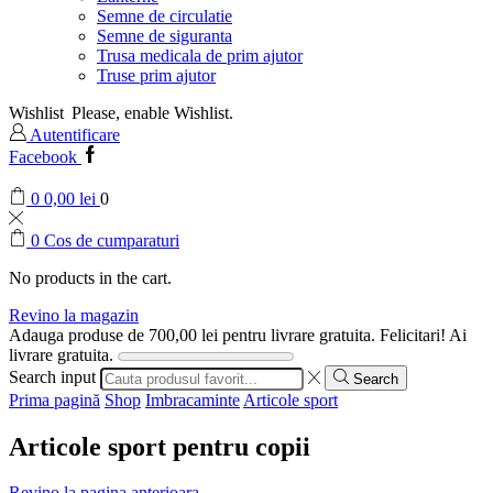
Semne de circulatie
Semne de siguranta
Trusa medicala de prim ajutor
Truse prim ajutor
Wishlist
Please, enable Wishlist.
Autentificare
Facebook
0
0,00
lei
0
0
Cos de cumparaturi
No products in the cart.
Revino la magazin
Adauga produse de
700,00
lei
pentru livrare gratuita.
Felicitari! Ai
livrare gratuita.
Search input
Search
Prima pagină
Shop
Imbracaminte
Articole sport
Articole sport pentru copii
Revino la pagina anterioara