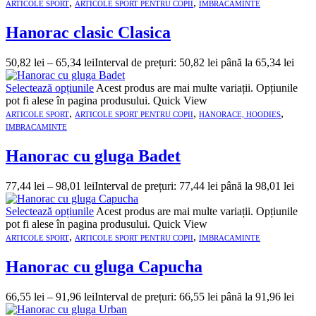
,
,
ARTICOLE SPORT
ARTICOLE SPORT PENTRU COPII
IMBRACAMINTE
Hanorac clasic Clasica
50,82
lei
–
65,34
lei
Interval de prețuri: 50,82 lei până la 65,34 lei
Selectează opțiunile
Acest produs are mai multe variații. Opțiunile
pot fi alese în pagina produsului.
Quick View
,
,
,
ARTICOLE SPORT
ARTICOLE SPORT PENTRU COPII
HANORACE, HOODIES
IMBRACAMINTE
Hanorac cu gluga Badet
77,44
lei
–
98,01
lei
Interval de prețuri: 77,44 lei până la 98,01 lei
Selectează opțiunile
Acest produs are mai multe variații. Opțiunile
pot fi alese în pagina produsului.
Quick View
,
,
ARTICOLE SPORT
ARTICOLE SPORT PENTRU COPII
IMBRACAMINTE
Hanorac cu gluga Capucha
66,55
lei
–
91,96
lei
Interval de prețuri: 66,55 lei până la 91,96 lei