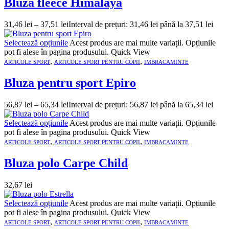
Bluza fleece Himalaya
31,46
lei
–
37,51
lei
Interval de prețuri: 31,46 lei până la 37,51 lei
Selectează opțiunile
Acest produs are mai multe variații. Opțiunile
pot fi alese în pagina produsului.
Quick View
,
,
ARTICOLE SPORT
ARTICOLE SPORT PENTRU COPII
IMBRACAMINTE
Bluza pentru sport Epiro
56,87
lei
–
65,34
lei
Interval de prețuri: 56,87 lei până la 65,34 lei
Selectează opțiunile
Acest produs are mai multe variații. Opțiunile
pot fi alese în pagina produsului.
Quick View
,
,
ARTICOLE SPORT
ARTICOLE SPORT PENTRU COPII
IMBRACAMINTE
Bluza polo Carpe Child
32,67
lei
Selectează opțiunile
Acest produs are mai multe variații. Opțiunile
pot fi alese în pagina produsului.
Quick View
,
,
ARTICOLE SPORT
ARTICOLE SPORT PENTRU COPII
IMBRACAMINTE