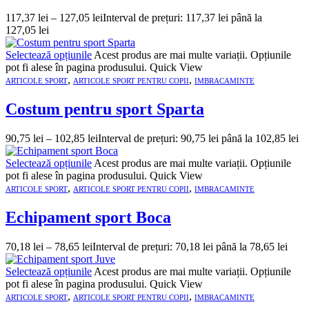
117,37
lei
–
127,05
lei
Interval de prețuri: 117,37 lei până la
127,05 lei
Selectează opțiunile
Acest produs are mai multe variații. Opțiunile
pot fi alese în pagina produsului.
Quick View
,
,
ARTICOLE SPORT
ARTICOLE SPORT PENTRU COPII
IMBRACAMINTE
Costum pentru sport Sparta
90,75
lei
–
102,85
lei
Interval de prețuri: 90,75 lei până la 102,85 lei
Selectează opțiunile
Acest produs are mai multe variații. Opțiunile
pot fi alese în pagina produsului.
Quick View
,
,
ARTICOLE SPORT
ARTICOLE SPORT PENTRU COPII
IMBRACAMINTE
Echipament sport Boca
70,18
lei
–
78,65
lei
Interval de prețuri: 70,18 lei până la 78,65 lei
Selectează opțiunile
Acest produs are mai multe variații. Opțiunile
pot fi alese în pagina produsului.
Quick View
,
,
ARTICOLE SPORT
ARTICOLE SPORT PENTRU COPII
IMBRACAMINTE