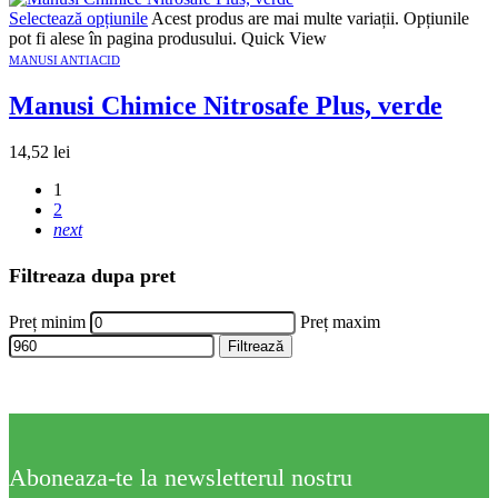
Selectează opțiunile
Acest produs are mai multe variații. Opțiunile
pot fi alese în pagina produsului.
Quick View
MANUSI ANTIACID
Manusi Chimice Nitrosafe Plus, verde
14,52
lei
1
2
next
Filtreaza dupa pret
Preț minim
Preț maxim
Filtrează
Aboneaza-te la newsletterul nostru