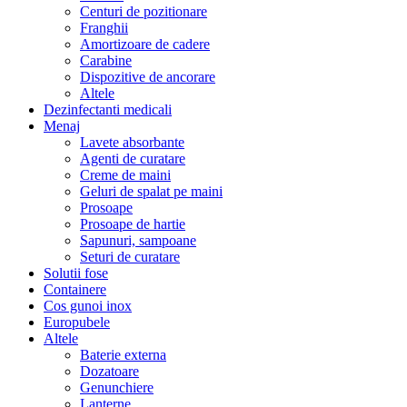
Centuri de pozitionare
Franghii
Amortizoare de cadere
Carabine
Dispozitive de ancorare
Altele
Dezinfectanti medicali
Menaj
Lavete absorbante
Agenti de curatare
Creme de maini
Geluri de spalat pe maini
Prosoape
Prosoape de hartie
Sapunuri, sampoane
Seturi de curatare
Solutii fose
Containere
Cos gunoi inox
Europubele
Altele
Baterie externa
Dozatoare
Genunchiere
Lanterne