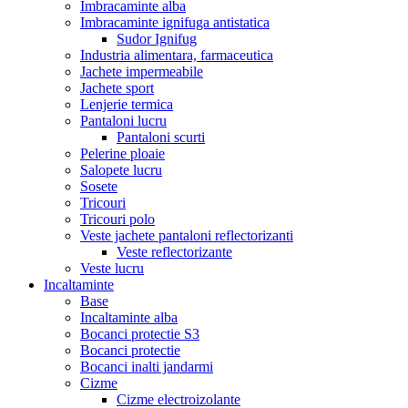
Imbracaminte alba
Imbracaminte ignifuga antistatica
Sudor Ignifug
Industria alimentara, farmaceutica
Jachete impermeabile
Jachete sport
Lenjerie termica
Pantaloni lucru
Pantaloni scurti
Pelerine ploaie
Salopete lucru
Sosete
Tricouri
Tricouri polo
Veste jachete pantaloni reflectorizanti
Veste reflectorizante
Veste lucru
Incaltaminte
Base
Incaltaminte alba
Bocanci protectie S3
Bocanci protectie
Bocanci inalti jandarmi
Cizme
Cizme electroizolante