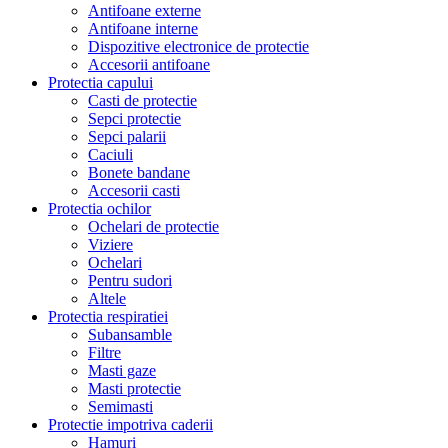
Antifoane externe
Antifoane interne
Dispozitive electronice de protectie
Accesorii antifoane
Protectia capului
Casti de protectie
Sepci protectie
Sepci palarii
Caciuli
Bonete bandane
Accesorii casti
Protectia ochilor
Ochelari de protectie
Viziere
Ochelari
Pentru sudori
Altele
Protectia respiratiei
Subansamble
Filtre
Masti gaze
Masti protectie
Semimasti
Protectie impotriva caderii
Hamuri