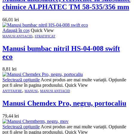
chimice ALPHATEC TM 58-535/356 mm
66,01
lei
Adaugă în coș
Quick View
,
MANUSI ANTIACID
STRATIFICAT
Manusi bumbac nitril HS-04-008 swift
eco
8,81
lei
Selectează opțiunile
Acest produs are mai multe variații. Opțiunile
pot fi alese în pagina produsului.
Quick View
,
,
ANTITAIERE
MANUSI
MANUSI ANTIACID
Manusi Chemdex Pro, negru, portocaliu
79,44
lei
Selectează opțiunile
Acest produs are mai multe variații. Opțiunile
pot fi alese în pagina produsului.
Quick View