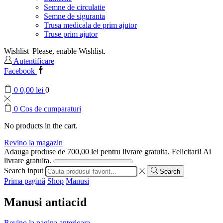
Semne de circulatie
Semne de siguranta
Trusa medicala de prim ajutor
Truse prim ajutor
Wishlist
Please, enable Wishlist.
Autentificare
Facebook
0
0,00
lei
0
0
Cos de cumparaturi
No products in the cart.
Revino la magazin
Adauga produse de
700,00
lei
pentru livrare gratuita.
Felicitari! Ai
livrare gratuita.
Search input
Search
Prima pagină
Shop
Manusi
Manusi antiacid
Revino la pagina anterioara