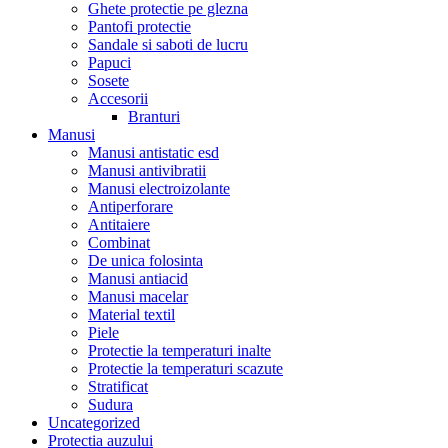
Ghete protectie pe glezna
Pantofi protectie
Sandale si saboti de lucru
Papuci
Sosete
Accesorii
Branturi
Manusi
Manusi antistatic esd
Manusi antivibratii
Manusi electroizolante
Antiperforare
Antitaiere
Combinat
De unica folosinta
Manusi antiacid
Manusi macelar
Material textil
Piele
Protectie la temperaturi inalte
Protectie la temperaturi scazute
Stratificat
Sudura
Uncategorized
Protectia auzului