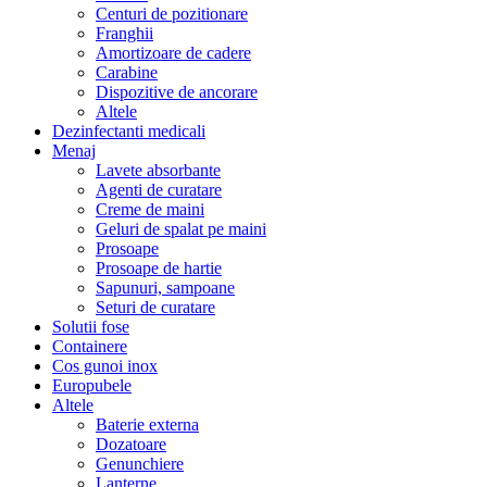
Centuri de pozitionare
Franghii
Amortizoare de cadere
Carabine
Dispozitive de ancorare
Altele
Dezinfectanti medicali
Menaj
Lavete absorbante
Agenti de curatare
Creme de maini
Geluri de spalat pe maini
Prosoape
Prosoape de hartie
Sapunuri, sampoane
Seturi de curatare
Solutii fose
Containere
Cos gunoi inox
Europubele
Altele
Baterie externa
Dozatoare
Genunchiere
Lanterne