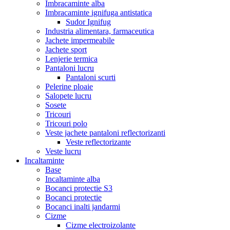
Imbracaminte alba
Imbracaminte ignifuga antistatica
Sudor Ignifug
Industria alimentara, farmaceutica
Jachete impermeabile
Jachete sport
Lenjerie termica
Pantaloni lucru
Pantaloni scurti
Pelerine ploaie
Salopete lucru
Sosete
Tricouri
Tricouri polo
Veste jachete pantaloni reflectorizanti
Veste reflectorizante
Veste lucru
Incaltaminte
Base
Incaltaminte alba
Bocanci protectie S3
Bocanci protectie
Bocanci inalti jandarmi
Cizme
Cizme electroizolante