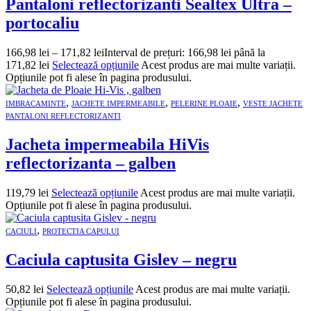
Pantaloni reflectorizanti Sealtex Ultra –
portocaliu
166,98
lei
–
171,82
lei
Interval de prețuri: 166,98 lei până la
171,82 lei
Selectează opțiunile
Acest produs are mai multe variații.
Opțiunile pot fi alese în pagina produsului.
,
,
,
IMBRACAMINTE
JACHETE IMPERMEABILE
PELERINE PLOAIE
VESTE JACHETE
PANTALONI REFLECTORIZANTI
Jacheta impermeabila HiVis
reflectorizanta – galben
119,79
lei
Selectează opțiunile
Acest produs are mai multe variații.
Opțiunile pot fi alese în pagina produsului.
,
CACIULI
PROTECTIA CAPULUI
Caciula captusita Gislev – negru
50,82
lei
Selectează opțiunile
Acest produs are mai multe variații.
Opțiunile pot fi alese în pagina produsului.