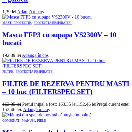
1,39
lei
Adaugă în coș
,
MASTI PROTECTIE
PROTECTIA RESPIRATIEI
Masca FFP3 cu supapa VS2300V – 10
bucati
192,39
lei
Adaugă în coș
,
FILTRE
PROTECTIA RESPIRATIEI
FILTRE DE REZERVA PENTRU MASTI
– 10 buc (FILTERSPEC SET)
163,35
lei
Prețul inițial a fost: 163,35 lei.
152,46
lei
Prețul curent este:
152,46 lei.
Adaugă în coș
,
,
COMBINAT
MANUSI
PIELE