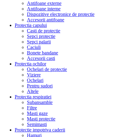
Antifoane externe
Antifoane interne
Dispozitive electronice de protectie
Accesorii antifoane
Protectia capului
Casti de protectie
Sepci protectie
Sepci palarii
Caciuli
Bonete bandane
Accesorii casti
Protectia ochilor
Ochelari de protectie
Viziere
Ochelari
Pentru sudori
Altele
Protectia respiratiei
Subansamble
Filtre
Masti gaze
Masti protectie
Semimasti
Protectie impotriva caderii
Hamuri