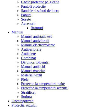
Ghete protectie pe glezna
Pantofi protectie
Sandale si saboti de lucru
Papuci
Sosete
Accesorii
Branturi
Manusi
Manusi antistatic esd
Manusi antivibratii
Manusi electroizolante
Antiperforare
Antitaiere
Combinat
De unica folosinta
Manusi antiacid
Manusi macelar
Material textil
Piele
Protectie la temperaturi inalte
Protectie la temperaturi scazute
Stratificat
Sudura
Uncategorized
Protectia auzului