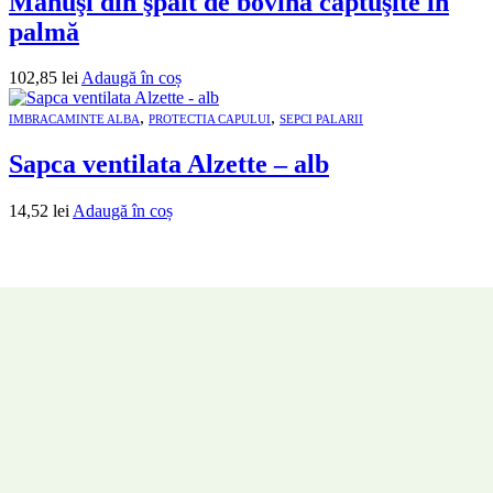
Mănuşi din şpalt de bovină căptuşite în
palmă
102,85
lei
Adaugă în coș
,
,
IMBRACAMINTE ALBA
PROTECTIA CAPULUI
SEPCI PALARII
Sapca ventilata Alzette – alb
14,52
lei
Adaugă în coș