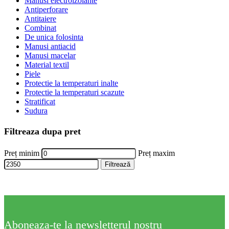
Manusi electroizolante
Antiperforare
Antitaiere
Combinat
De unica folosinta
Manusi antiacid
Manusi macelar
Material textil
Piele
Protectie la temperaturi inalte
Protectie la temperaturi scazute
Stratificat
Sudura
Filtreaza dupa pret
Preț minim
Preț maxim
Filtrează
Aboneaza-te la newsletterul nostru