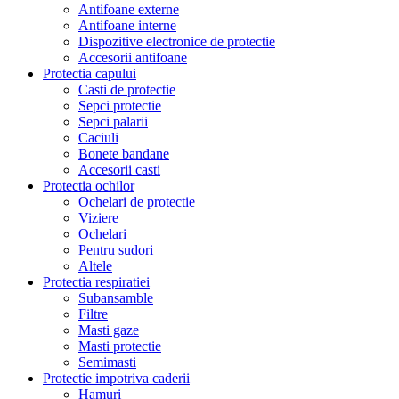
Antifoane externe
Antifoane interne
Dispozitive electronice de protectie
Accesorii antifoane
Protectia capului
Casti de protectie
Sepci protectie
Sepci palarii
Caciuli
Bonete bandane
Accesorii casti
Protectia ochilor
Ochelari de protectie
Viziere
Ochelari
Pentru sudori
Altele
Protectia respiratiei
Subansamble
Filtre
Masti gaze
Masti protectie
Semimasti
Protectie impotriva caderii
Hamuri