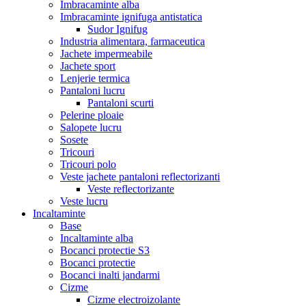
Imbracaminte alba
Imbracaminte ignifuga antistatica
Sudor Ignifug
Industria alimentara, farmaceutica
Jachete impermeabile
Jachete sport
Lenjerie termica
Pantaloni lucru
Pantaloni scurti
Pelerine ploaie
Salopete lucru
Sosete
Tricouri
Tricouri polo
Veste jachete pantaloni reflectorizanti
Veste reflectorizante
Veste lucru
Incaltaminte
Base
Incaltaminte alba
Bocanci protectie S3
Bocanci protectie
Bocanci inalti jandarmi
Cizme
Cizme electroizolante