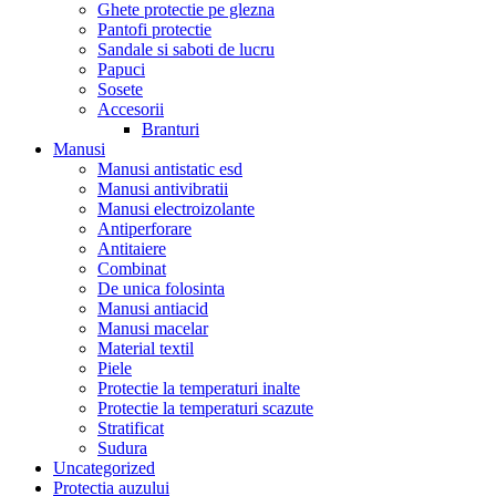
Ghete protectie pe glezna
Pantofi protectie
Sandale si saboti de lucru
Papuci
Sosete
Accesorii
Branturi
Manusi
Manusi antistatic esd
Manusi antivibratii
Manusi electroizolante
Antiperforare
Antitaiere
Combinat
De unica folosinta
Manusi antiacid
Manusi macelar
Material textil
Piele
Protectie la temperaturi inalte
Protectie la temperaturi scazute
Stratificat
Sudura
Uncategorized
Protectia auzului