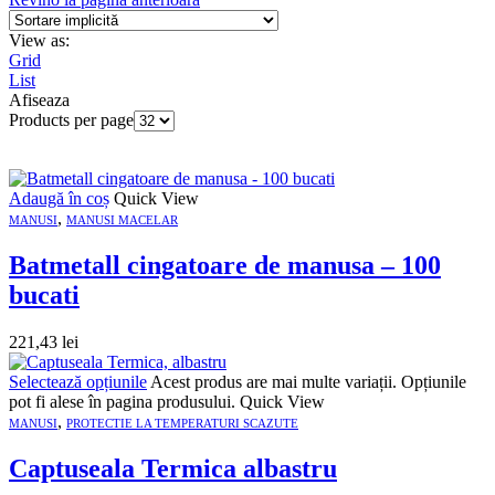
View as:
Grid
List
Afiseaza
Products per page
Adaugă în coș
Quick View
,
MANUSI
MANUSI MACELAR
Batmetall cingatoare de manusa – 100
bucati
221,43
lei
Selectează opțiunile
Acest produs are mai multe variații. Opțiunile
pot fi alese în pagina produsului.
Quick View
,
MANUSI
PROTECTIE LA TEMPERATURI SCAZUTE
Captuseala Termica albastru