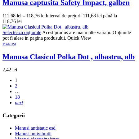
Manusa captusita Safety Impact, galben
111,68
lei
–
118,76
lei
Interval de prețuri: 111,68 lei până la
118,76 lei
Selectează opțiunile
Acest produs are mai multe variații. Opțiunile
pot fi alese în pagina produsului.
Quick View
MANUSI
Manusa Clasicul Polka Dot , albastru, alb
2,42
lei
1
2
…
18
next
Categorii
Manusi antistatic esd
Manusi antivibratii