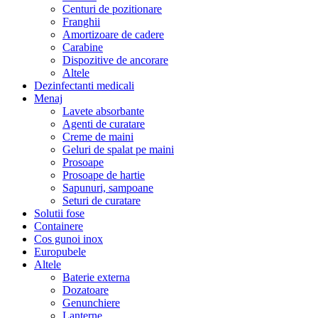
Centuri de pozitionare
Franghii
Amortizoare de cadere
Carabine
Dispozitive de ancorare
Altele
Dezinfectanti medicali
Menaj
Lavete absorbante
Agenti de curatare
Creme de maini
Geluri de spalat pe maini
Prosoape
Prosoape de hartie
Sapunuri, sampoane
Seturi de curatare
Solutii fose
Containere
Cos gunoi inox
Europubele
Altele
Baterie externa
Dozatoare
Genunchiere
Lanterne