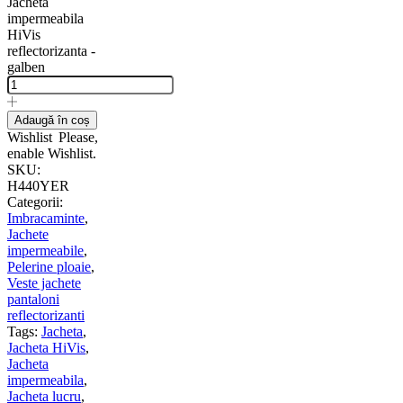
Jacheta
impermeabila
HiVis
reflectorizanta -
galben
Adaugă în coș
Wishlist
Please,
enable Wishlist.
SKU:
H440YER
Categorii:
Imbracaminte
,
Jachete
impermeabile
,
Pelerine ploaie
,
Veste jachete
pantaloni
reflectorizanti
Tags:
Jacheta
,
Jacheta HiVis
,
Jacheta
impermeabila
,
Jacheta lucru
,