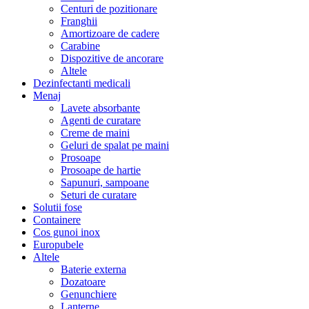
Centuri de pozitionare
Franghii
Amortizoare de cadere
Carabine
Dispozitive de ancorare
Altele
Dezinfectanti medicali
Menaj
Lavete absorbante
Agenti de curatare
Creme de maini
Geluri de spalat pe maini
Prosoape
Prosoape de hartie
Sapunuri, sampoane
Seturi de curatare
Solutii fose
Containere
Cos gunoi inox
Europubele
Altele
Baterie externa
Dozatoare
Genunchiere
Lanterne