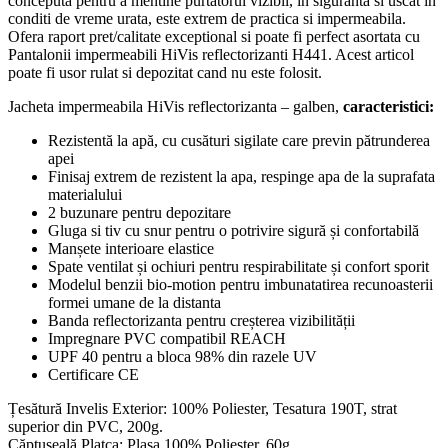
conceputa pentru a mentine purtatorul vizibil, in siguranta si uscat in
conditi de vreme urata, este extrem de practica si impermeabila.
Ofera raport pret/calitate exceptional si poate fi perfect asortata cu
Pantalonii impermeabili HiVis reflectorizanti H441. Acest articol
poate fi usor rulat si depozitat cand nu este folosit.
Jacheta impermeabila HiVis reflectorizanta – galben,
caracteristici:
Rezistentă la apă, cu cusături sigilate care previn pătrunderea
apei
Finisaj extrem de rezistent la apa, respinge apa de la suprafata
materialului
2 buzunare pentru depozitare
Gluga si tiv cu snur pentru o potrivire sigură și confortabilă
Manșete interioare elastice
Spate ventilat și ochiuri pentru respirabilitate și confort sporit
Modelul benzii bio-motion pentru imbunatatirea recunoasterii
formei umane de la distanta
Banda reflectorizanta pentru creșterea vizibilității
Impregnare PVC compatibil REACH
UPF 40 pentru a bloca 98% din razele UV
Certificare CE
Țesătură Invelis Exterior: 100% Poliester, Tesatura 190T, strat
superior din PVC, 200g.
Căptușeală Platca: Plasa 100% Poliester, 60g.