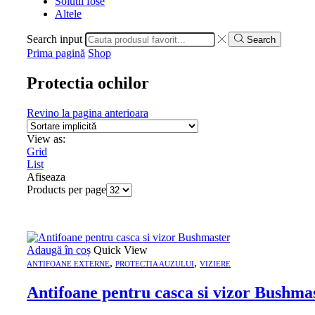
Solutii fose
Altele
Search input
Search
Prima pagină
Shop
Protectia ochilor
Revino la pagina anterioara
View as:
Grid
List
Afiseaza
Products per page
Adaugă în coș
Quick View
,
,
ANTIFOANE EXTERNE
PROTECTIA AUZULUI
VIZIERE
Antifoane pentru casca si vizor Bushma