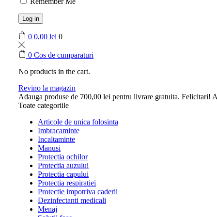
Remember Me
Log in
0
0,00
lei
0
0
Cos de cumparaturi
No products in the cart.
Revino la magazin
Adauga produse de
700,00
lei
pentru livrare gratuita.
Felicitari! A
Toate categoriile
Articole de unica folosinta
Imbracaminte
Incaltaminte
Manusi
Protectia ochilor
Protectia auzului
Protectia capului
Protectia respiratiei
Protectie impotriva caderii
Dezinfectanti medicali
Menaj