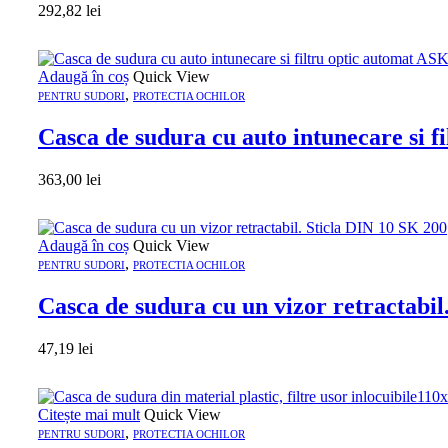
292,82
lei
Adaugă în coș
Quick View
,
PENTRU SUDORI
PROTECTIA OCHILOR
Casca de sudura cu auto intunecare si f
363,00
lei
Adaugă în coș
Quick View
,
PENTRU SUDORI
PROTECTIA OCHILOR
Casca de sudura cu un vizor retractabil
47,19
lei
Citește mai mult
Quick View
,
PENTRU SUDORI
PROTECTIA OCHILOR