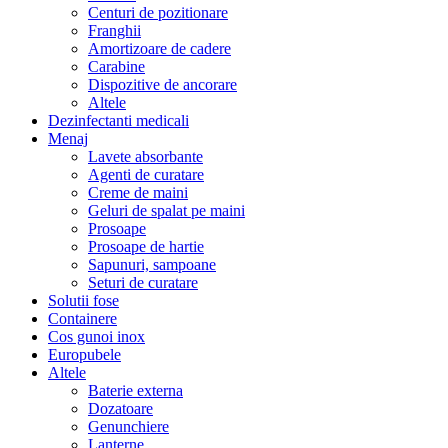
Centuri de pozitionare
Franghii
Amortizoare de cadere
Carabine
Dispozitive de ancorare
Altele
Dezinfectanti medicali
Menaj
Lavete absorbante
Agenti de curatare
Creme de maini
Geluri de spalat pe maini
Prosoape
Prosoape de hartie
Sapunuri, sampoane
Seturi de curatare
Solutii fose
Containere
Cos gunoi inox
Europubele
Altele
Baterie externa
Dozatoare
Genunchiere
Lanterne