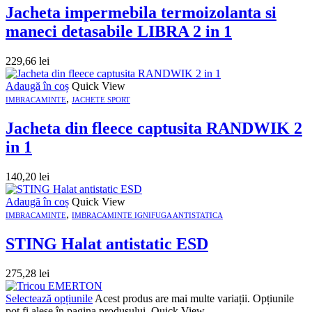
Jacheta impermebila termoizolanta si
maneci detasabile LIBRA 2 in 1
229,66
lei
Adaugă în coș
Quick View
,
IMBRACAMINTE
JACHETE SPORT
Jacheta din fleece captusita RANDWIK 2
in 1
140,20
lei
Adaugă în coș
Quick View
,
IMBRACAMINTE
IMBRACAMINTE IGNIFUGA ANTISTATICA
STING Halat antistatic ESD
275,28
lei
Selectează opțiunile
Acest produs are mai multe variații. Opțiunile
pot fi alese în pagina produsului.
Quick View