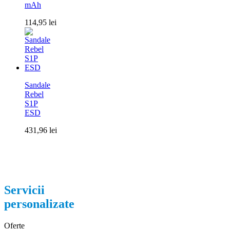
mAh
114,95
lei
Sandale
Rebel
S1P
ESD
431,96
lei
Servicii
personalizate
Oferte