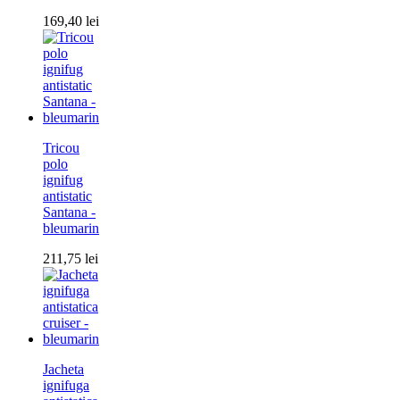
169,40
lei
Tricou
polo
ignifug
antistatic
Santana -
bleumarin
211,75
lei
Jacheta
ignifuga