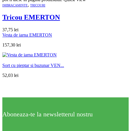
,
IMBRACAMINTE
TRICOURI
Tricou EMERTON
37,75
lei
Vesta de iarna EMERTON
157,30
lei
Sort cu pieptar si buzunar VEN...
52,03
lei
Aboneaza-te la newsletterul nostru