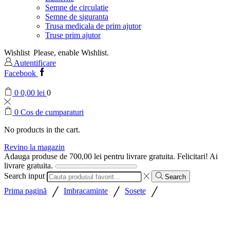
Semne de circulatie
Semne de siguranta
Trusa medicala de prim ajutor
Truse prim ajutor
Wishlist
Please, enable Wishlist.
Autentificare
Facebook
0
0,00
lei
0
0
Cos de cumparaturi
No products in the cart.
Revino la magazin
Adauga produse de
700,00
lei
pentru livrare gratuita.
Felicitari! Ai
livrare gratuita.
Search input
Search
/
/
/
Prima pagină
Imbracaminte
Sosete