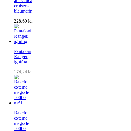
antistatica
cruiser -
bleumarin
228,69
lei
Pantaloni
Ranger,
ignifug
174,24
lei
Baterie
externa
magsafe
10000