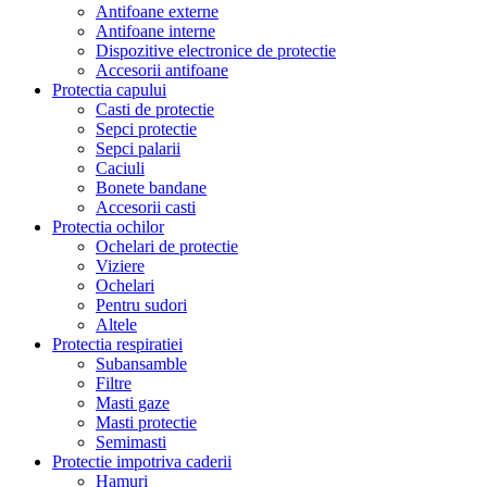
Antifoane externe
Antifoane interne
Dispozitive electronice de protectie
Accesorii antifoane
Protectia capului
Casti de protectie
Sepci protectie
Sepci palarii
Caciuli
Bonete bandane
Accesorii casti
Protectia ochilor
Ochelari de protectie
Viziere
Ochelari
Pentru sudori
Altele
Protectia respiratiei
Subansamble
Filtre
Masti gaze
Masti protectie
Semimasti
Protectie impotriva caderii
Hamuri