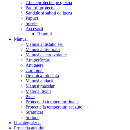
Ghete protectie pe glezna
Pantofi protectie
Sandale si saboti de lucru
Papuci
Sosete
Accesorii
Branturi
Manusi
Manusi antistatic esd
Manusi antivibratii
Manusi electroizolante
Antiperforare
Antitaiere
Combinat
De unica folosinta
Manusi antiacid
Manusi macelar
Material textil
Piele
Protectie la temperaturi inalte
Protectie la temperaturi scazute
Stratificat
Sudura
Uncategorized
Protectia auzului