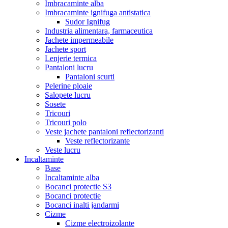
Imbracaminte alba
Imbracaminte ignifuga antistatica
Sudor Ignifug
Industria alimentara, farmaceutica
Jachete impermeabile
Jachete sport
Lenjerie termica
Pantaloni lucru
Pantaloni scurti
Pelerine ploaie
Salopete lucru
Sosete
Tricouri
Tricouri polo
Veste jachete pantaloni reflectorizanti
Veste reflectorizante
Veste lucru
Incaltaminte
Base
Incaltaminte alba
Bocanci protectie S3
Bocanci protectie
Bocanci inalti jandarmi
Cizme
Cizme electroizolante