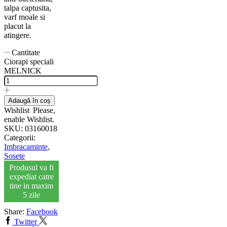
talpa captusita,
varf moale si
placut la
atingere.
Cantitate
Ciorapi speciali
MELNICK
Adaugă în coș
Wishlist
Please,
enable Wishlist.
SKU:
03160018
Categorii:
Imbracaminte
,
Sosete
Produsul va fi
expediat catre
tine in maxim
5 zile
Share:
Facebook
Twitter