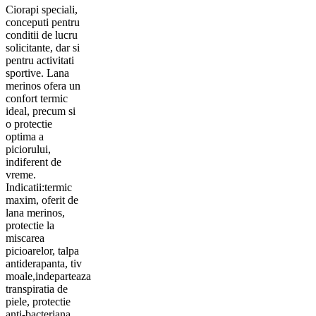
Ciorapi speciali,
conceputi pentru
conditii de lucru
solicitante, dar si
pentru activitati
sportive. Lana
merinos ofera un
confort termic
ideal, precum si
o protectie
optima a
piciorului,
indiferent de
vreme.
Indicatii:termic
maxim, oferit de
lana merinos,
protectie la
miscarea
picioarelor, talpa
antiderapanta, tiv
moale,indeparteaza
transpiratia de
piele, protectie
anti-bacteriana,