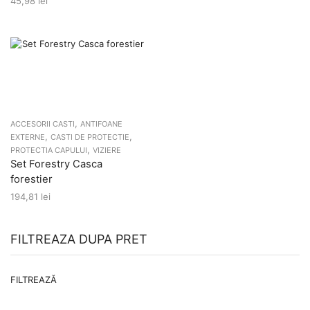
45,98
lei
,
ACCESORII CASTI
ANTIFOANE
,
,
EXTERNE
CASTI DE PROTECTIE
,
PROTECTIA CAPULUI
VIZIERE
Set Forestry Casca
forestier
194,81
lei
FILTREAZA DUPA PRET
Pr
Pr
FILTREAZĂ
m
m