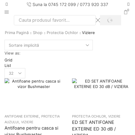
Suna la 0745 172 099 / 0773 920 337
0
SEARCH
Search
input
Prima Pagină
Shop
Protectia Ochilor
Viziere
View as:
Grid
List
Products
per
page
,
,
ANTIFOANE EXTERNE
PROTECTIA
PROTECTIA OCHILOR
VIZIERE
,
ED SET ANTIFOANE
AUZULUI
VIZIERE
Antifoane pentru casca si
EXTERNE ED 30 dB /
vizor Bushmaster