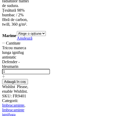
radiatiilor flamei
de sudura.
Țesătură 98%
bumbac / 2%
fibră de carbon,
twill, 360 g/m².
Marime
Anulează
Cantitate
Tricou maneca
lunga ignifug
antistatic
Defender -
bleumarin
Adaugă în coș
Wishlist
Please,
enable Wishlist.
SKU:
FR9401
Categorii:
Imbracaminte
,
Imbracaminte
ignifuga