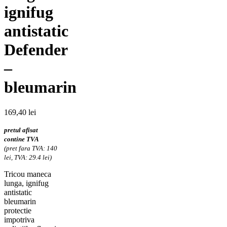
ignifug
antistatic
Defender
–
bleumarin
169,40
lei
pretul afisat
contine TVA
(pret fara TVA: 140
lei, TVA: 29.4 lei)
Tricou maneca
lunga, ignifug
antistatic
bleumarin
protectie
impotriva