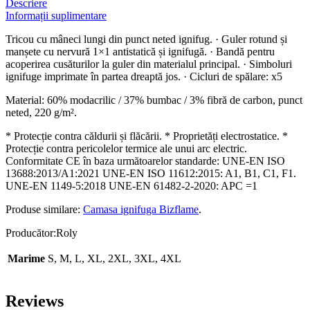
Descriere
Informații suplimentare
Tricou cu mâneci lungi din punct neted ignifug. · Guler rotund și
manșete cu nervură 1×1 antistatică și ignifugă. · Bandă pentru
acoperirea cusăturilor la guler din materialul principal. · Simboluri
ignifuge imprimate în partea dreaptă jos. · Cicluri de spălare: x5
Material: 60% modacrilic / 37% bumbac / 3% fibră de carbon, punct
neted, 220 g/m².
* Protecție contra căldurii și flăcării. * Proprietăți electrostatice. *
Protecție contra pericolelor termice ale unui arc electric.
Conformitate CE în baza următoarelor standarde: UNE-EN ISO
13688:2013/A1:2021 UNE-EN ISO 11612:2015: A1, B1, C1, F1.
UNE-EN 1149-5:2018 UNE-EN 61482-2-2020: APC =1
Produse similare:
Camasa ignifuga Bizflame
.
Producător:Roly
Marime
S, M, L, XL, 2XL, 3XL, 4XL
Reviews