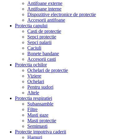
Antifoane externe
Antifoane interne
Dispozitive electronice de protectie
Accesorii antifoane
Protectia capului
Casti de protectie
Sepci protectie
Sepci palarii
Caciuli
Bonete bandane
Accesorii casti
Protectia ochilor
Ochelari de protectie
Viziere
Ochelari
Pentru sudori
Altele
Protectia respiratiei
Subansamble
Filtre
Masti gaze
Masti protectie
Semimasti
Protectie impotriva caderii
Hamuri