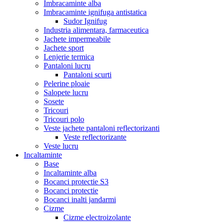
Imbracaminte alba
Imbracaminte ignifuga antistatica
Sudor Ignifug
Industria alimentara, farmaceutica
Jachete impermeabile
Jachete sport
Lenjerie termica
Pantaloni lucru
Pantaloni scurti
Pelerine ploaie
Salopete lucru
Sosete
Tricouri
Tricouri polo
Veste jachete pantaloni reflectorizanti
Veste reflectorizante
Veste lucru
Incaltaminte
Base
Incaltaminte alba
Bocanci protectie S3
Bocanci protectie
Bocanci inalti jandarmi
Cizme
Cizme electroizolante