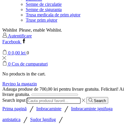
Semne de circulatie
Semne de siguranta
Trusa medicala de prim ajutor
Truse prim ajutor
Wishlist
Please, enable Wishlist.
Autentificare
Facebook
0
0,00
lei
0
0
Cos de cumparaturi
No products in the cart.
Revino la magazin
Adauga produse de
700,00
lei
pentru livrare gratuita.
Felicitari! Ai
livrare gratuita.
Search input
Search
/
/
Prima pagină
Imbracaminte
Imbracaminte ignifuga
/
/
antistatica
Sudor Ignifug