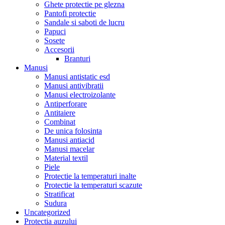
Ghete protectie pe glezna
Pantofi protectie
Sandale si saboti de lucru
Papuci
Sosete
Accesorii
Branturi
Manusi
Manusi antistatic esd
Manusi antivibratii
Manusi electroizolante
Antiperforare
Antitaiere
Combinat
De unica folosinta
Manusi antiacid
Manusi macelar
Material textil
Piele
Protectie la temperaturi inalte
Protectie la temperaturi scazute
Stratificat
Sudura
Uncategorized
Protectia auzului