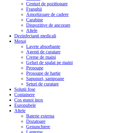
Centuri de pozitionare
Franghii
Amortizoare de cadere
Carabine
Dispozitive de ancorare
Altele
Dezinfectanti medicali
Menaj
Lavete absorbante
Agenti de curatare
Creme de maini
Geluri de spalat pe maini
Prosoape
Prosoape de hartie
Sapunuri, sampoane
Seturi de curatare
Solutii fose
Containere
Cos gunoi inox
Europubele
Altele
Baterie externa
Dozatoare
Genunchiere
Lanterne