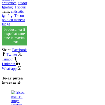
antistatica
,
Sudor
Ignifug
,
Tricouri
Tags:
antistatic
,
ignifug
,
Tricou
polo cu maneca
lunga
Produsul va fi
expediat catre
tine in maxim
5 zile
Share:
Facebook
Twitter
Tumblr
Linkedin
Whatsapp
Te-ar putea
interesa si: