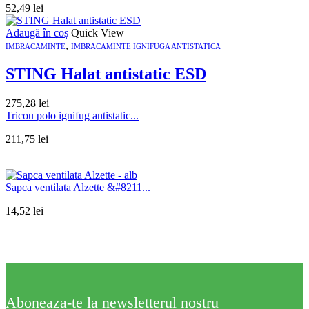
52,49
lei
Adaugă în coș
Quick View
,
IMBRACAMINTE
IMBRACAMINTE IGNIFUGA ANTISTATICA
STING Halat antistatic ESD
275,28
lei
Tricou polo ignifug antistatic...
211,75
lei
Sapca ventilata Alzette &#8211...
14,52
lei
Aboneaza-te la newsletterul nostru