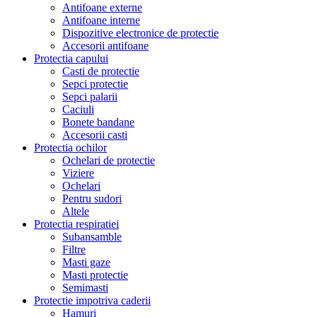
Antifoane externe
Antifoane interne
Dispozitive electronice de protectie
Accesorii antifoane
Protectia capului
Casti de protectie
Sepci protectie
Sepci palarii
Caciuli
Bonete bandane
Accesorii casti
Protectia ochilor
Ochelari de protectie
Viziere
Ochelari
Pentru sudori
Altele
Protectia respiratiei
Subansamble
Filtre
Masti gaze
Masti protectie
Semimasti
Protectie impotriva caderii
Hamuri