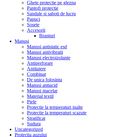
Ghete protectie pe glezna
Pantofi protectie
Sandale si saboti de lucru
Papuci
Sosete
Accesorii
Branturi
Manusi
Manusi antistatic esd
Manusi antivibratii
Manusi electroizolante
Antiperforare
Antitaiere
Combinat
De unica folosinta
Manusi antiacid
Manusi macelar
Material textil
Piele
Protectie la temperaturi inalte
Protectie la temperaturi scazute
Stratificat
Sudura
Uncategorized
Protectia auzului