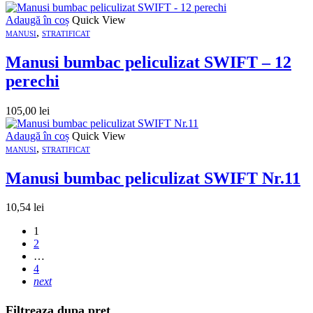
Adaugă în coș
Quick View
,
MANUSI
STRATIFICAT
Manusi bumbac peliculizat SWIFT – 12
perechi
105,00
lei
Adaugă în coș
Quick View
,
MANUSI
STRATIFICAT
Manusi bumbac peliculizat SWIFT Nr.11
10,54
lei
1
2
…
4
next
Filtreaza dupa pret