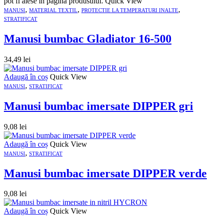
pot fi alese în pagina produsului.
Quick View
,
,
,
MANUSI
MATERIAL TEXTIL
PROTECTIE LA TEMPERATURI INALTE
STRATIFICAT
Manusi bumbac Gladiator 16-500
34,49
lei
Adaugă în coș
Quick View
,
MANUSI
STRATIFICAT
Manusi bumbac imersate DIPPER gri
9,08
lei
Adaugă în coș
Quick View
,
MANUSI
STRATIFICAT
Manusi bumbac imersate DIPPER verde
9,08
lei
Adaugă în coș
Quick View