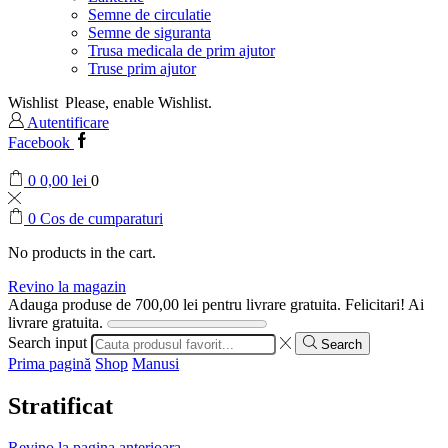
Semne de circulatie
Semne de siguranta
Trusa medicala de prim ajutor
Truse prim ajutor
Wishlist
Please, enable Wishlist.
Autentificare
Facebook
0
0,00
lei
0
0
Cos de cumparaturi
No products in the cart.
Revino la magazin
Adauga produse de
700,00
lei
pentru livrare gratuita.
Felicitari! Ai
livrare gratuita.
Search input
Search
Prima pagină
Shop
Manusi
Stratificat
Revino la pagina anterioara