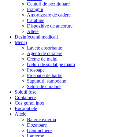
Centuri de pozitionare
Franghii
Amortizoare de cadere
Carabine
Dispozitive de ancorare
Altele
Dezinfectanti medicali
Menaj
Lavete absorbante
Agenti de curatare
Creme de maini
Geluri de spalat pe maini
Prosoape
Prosoape de hartie
Sapunuri, sampoane
Seturi de curatare
Solutii fose
Containere
Cos gunoi inox
Europubele
Altele
Baterie externa
Dozatoare
Genunchiere
Lanterne