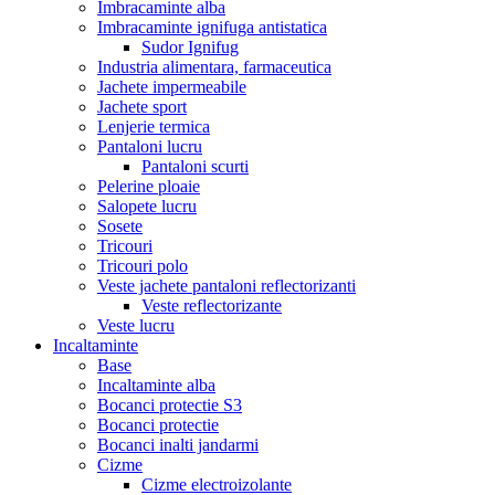
Imbracaminte alba
Imbracaminte ignifuga antistatica
Sudor Ignifug
Industria alimentara, farmaceutica
Jachete impermeabile
Jachete sport
Lenjerie termica
Pantaloni lucru
Pantaloni scurti
Pelerine ploaie
Salopete lucru
Sosete
Tricouri
Tricouri polo
Veste jachete pantaloni reflectorizanti
Veste reflectorizante
Veste lucru
Incaltaminte
Base
Incaltaminte alba
Bocanci protectie S3
Bocanci protectie
Bocanci inalti jandarmi
Cizme
Cizme electroizolante