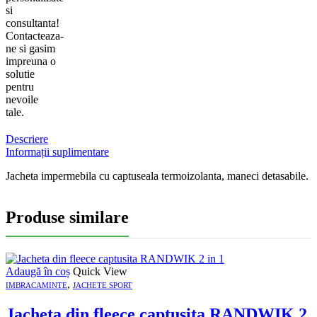
si
consultanta!
Contacteaza-
ne si gasim
impreuna o
solutie
pentru
nevoile
tale.
Descriere
Informații suplimentare
Jacheta impermebila cu captuseala termoizolanta, maneci detasabile.
Produse similare
Adaugă în coș
Quick View
,
IMBRACAMINTE
JACHETE SPORT
Jacheta din fleece captusita RANDWIK 2