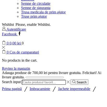
Semne de circulatie
Semne de siguranta
Trusa medicala de prim ajutor
Truse prim ajutor
Wishlist
Please, enable Wishlist.
Autentificare
Facebook
0
0,00
lei
0
0
Cos de cumparaturi
No products in the cart.
Revino la magazin
Adauga produse de
700,00
lei
pentru livrare gratuita.
Felicitari! Ai
livrare gratuita.
Search input
Search
/
/
/
Prima pagină
Imbracaminte
Jachete impermeabile