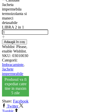
Cantitate
Jacheta
impermebila
termoizolanta si
maneci
detasabile
LIBRA 2 in 1
Adaugă în coș
Wishlist
Please,
enable Wishlist.
SKU:
03010030
Categorii:
Imbracaminte
,
Jachete
impermeabile
Produsul va fi
expediat catre
tine in maxim
5 zile
Share:
Facebook
Twitter
Tumblr