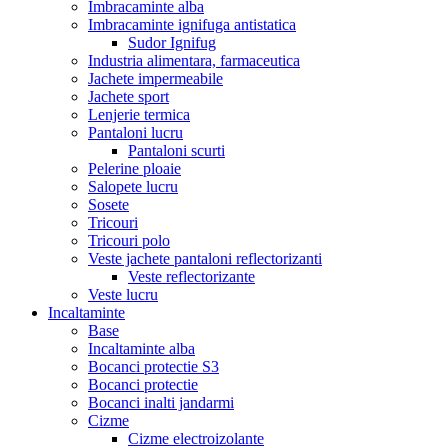
Imbracaminte alba
Imbracaminte ignifuga antistatica
Sudor Ignifug
Industria alimentara, farmaceutica
Jachete impermeabile
Jachete sport
Lenjerie termica
Pantaloni lucru
Pantaloni scurti
Pelerine ploaie
Salopete lucru
Sosete
Tricouri
Tricouri polo
Veste jachete pantaloni reflectorizanti
Veste reflectorizante
Veste lucru
Incaltaminte
Base
Incaltaminte alba
Bocanci protectie S3
Bocanci protectie
Bocanci inalti jandarmi
Cizme
Cizme electroizolante