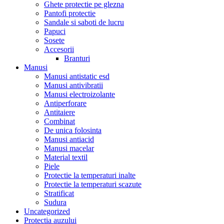
Ghete protectie pe glezna
Pantofi protectie
Sandale si saboti de lucru
Papuci
Sosete
Accesorii
Branturi
Manusi
Manusi antistatic esd
Manusi antivibratii
Manusi electroizolante
Antiperforare
Antitaiere
Combinat
De unica folosinta
Manusi antiacid
Manusi macelar
Material textil
Piele
Protectie la temperaturi inalte
Protectie la temperaturi scazute
Stratificat
Sudura
Uncategorized
Protectia auzului