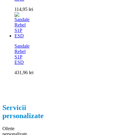
114,95
lei
Sandale
Rebel
S1P
ESD
431,96
lei
Servicii
personalizate
Oferte
personalizate