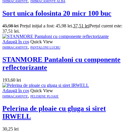
,
IMBRACAMINTE
IMBRACAMINTE ALBA
Sort unica folosinta 20 micr 100 buc
45,98
lei
Prețul inițial a fost: 45,98 lei.
37,51
lei
Prețul curent este:
37,51 lei.
Adaugă în coș
Quick View
,
IMBRACAMINTE
PANTALONI LUCRU
STANMORE Pantaloni cu componente
reflectorizante
193,60
lei
Adaugă în coș
Quick View
,
IMBRACAMINTE
PELERINE PLOAIE
Pelerina de ploaie cu gluga si siret
IRWELL
30,25
lei