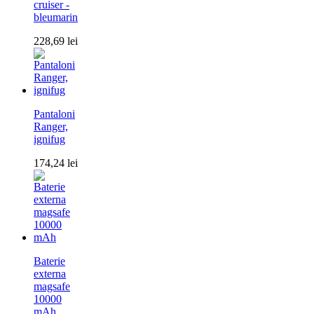
cruiser -
bleumarin
228,69
lei
Pantaloni
Ranger,
ignifug
174,24
lei
Baterie
externa
magsafe
10000
mAh