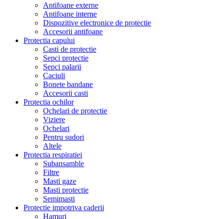
Antifoane externe
Antifoane interne
Dispozitive electronice de protectie
Accesorii antifoane
Protectia capului
Casti de protectie
Sepci protectie
Sepci palarii
Caciuli
Bonete bandane
Accesorii casti
Protectia ochilor
Ochelari de protectie
Viziere
Ochelari
Pentru sudori
Altele
Protectia respiratiei
Subansamble
Filtre
Masti gaze
Masti protectie
Semimasti
Protectie impotriva caderii
Hamuri