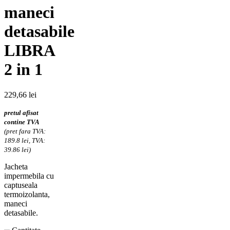
maneci
detasabile
LIBRA
2 in 1
229,66
lei
pretul afisat
contine TVA
(pret fara TVA:
189.8 lei, TVA:
39.86 lei)
Jacheta
impermebila cu
captuseala
termoizolanta,
maneci
detasabile.