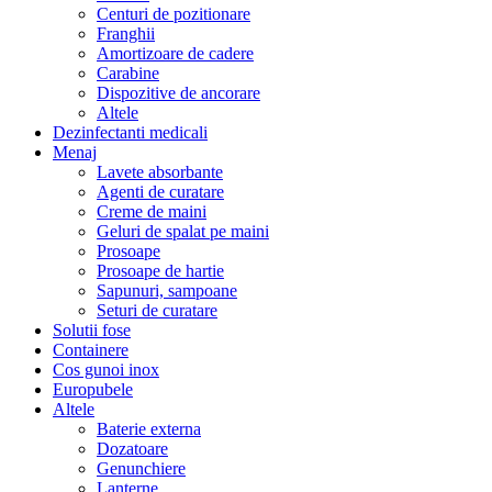
Centuri de pozitionare
Franghii
Amortizoare de cadere
Carabine
Dispozitive de ancorare
Altele
Dezinfectanti medicali
Menaj
Lavete absorbante
Agenti de curatare
Creme de maini
Geluri de spalat pe maini
Prosoape
Prosoape de hartie
Sapunuri, sampoane
Seturi de curatare
Solutii fose
Containere
Cos gunoi inox
Europubele
Altele
Baterie externa
Dozatoare
Genunchiere
Lanterne