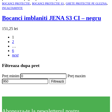
,
,
,
BOCANCI PROTECTIE
BOCANCI PROTECTIE S3
GHETE PROTECTIE PE GLEZNA
INCALTAMINTE
Bocanci imblaniti JENA S3 CI – negru
151,25
lei
1
2
…
6
next
Filtreaza dupa pret
Preț minim
Preț maxim
Filtrează
Aboneaza-te la newsletterul nostru