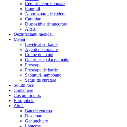
Centuri de pozitionare
Franghii
Amortizoare de cadere
Carabine
Dispozitive de ancorare
Altele
Dezinfectanti medicali
Menaj
Lavete absorbante
Agenti de curatare
Creme de maini
Geluri de spalat pe maini
Prosoape
Prosoape de hartie
Sapunuri, sampoane
Seturi de curatare
Solutii fose
Containere
Cos gunoi inox
Europubele
Altele
Baterie externa
Dozatoare
Genunchiere
Lanterne