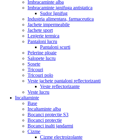
Imbracaminte alba
Imbracaminte ignifuga antistatica
Sudor Ignifug
Industria alimentara, farmaceutica
Jachete impermeabile
Jachete sport
Lenjerie termica
Pantaloni lucru
Pantaloni scurti
Pelerine ploaie
Salopete lucru
Sosete
Tricouri
Tricouri polo
Veste jachete pantaloni reflectorizanti
Veste reflectorizante
Veste lucru
Incaltaminte
Base
Incaltaminte alba
Bocanci protectie S3
Bocanci protectie
Bocanci inalti jandarmi
Cizme
Cizme electroizolante