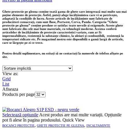
Ghete protectie pe glezna conține toată gama de ghete care integrează mai multe sau mai
puține elemente de protecție. Astfel, puteți alege încălțămintea care vi se potrivește,
adaptată la condițiile de lucru. Aceste articole de încălțăminte sunt fabricate de
producători consacrați, cum sunt Base, Portwest, Cerva, Panda. Categoria ”Ghete
protectie pe glezna” conține produse ce satisfac toate nevoile și exigențele. Aceste ghete
sunt fabricate din cele mai bune materiale, cu tehnologii moderne. Acestea conferă
articolelor de încălțăminte de protecție caracteristici variate, cum ar fi:
impermeabilitate, rezistență la substanțe chimice, la uleiuri și combustibili, rezistență la
temperaturi ridicate etc. Pe magazinul nostru este disponibilă o gamă largă de articole,
care se lărgește pe zi ce trece.
Pentru detalii suplimentare, nu ezitați să ne contactați la numerele de telefon afișate pe
site.
View as:
Grid
List
Afiseaza
Products per page
Selectează opțiunile
Acest produs are mai multe variații. Opțiunile
pot fi alese în pagina produsului.
Quick View
,
,
BOCANCI PROTECTIE
GHETE PROTECTIE PE GLEZNA
INCALTAMINTE