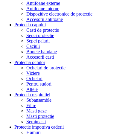
Antifoane externe
Antifoane interne
Dispozitive electronice de protectie
Accesorii antifoane
Protectia capului
Casti de protectie
Sepci protectie
Sepci palarii
Caciuli
Bonete bandane
Accesorii casti
Protectia ochilor
Ochelari de protectie
Viziere
Ochelari
Pentru sudori
Altele
Protectia respiratiei
Subansamble
Filtre
Masti gaze
Masti protectie
Semimasti
Protectie impotriva caderii
Hamuri