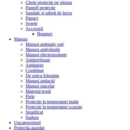
Ghete protectie pe glezna
Pantofi protectie
Sandale si saboti de lucru
Papuci
Sosete
Accesorii
Branturi
Manusi
Manusi antistatic esd
Manusi antivibratii
Manusi electroizolante
Antiperforare
Antitaiere
Combinat
De unica folosinta
Manusi antiacid
Manusi macelar
Material textil
Piele
Protectie la temperaturi inalte
Protectie la temperaturi scazute
Stratificat
Sudura
Uncategorized
Protectia auzului