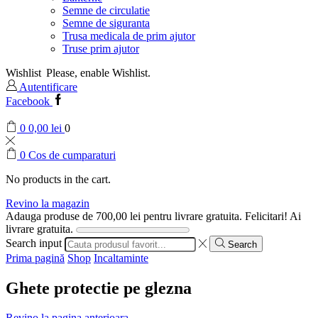
Semne de circulatie
Semne de siguranta
Trusa medicala de prim ajutor
Truse prim ajutor
Wishlist
Please, enable Wishlist.
Autentificare
Facebook
0
0,00
lei
0
0
Cos de cumparaturi
No products in the cart.
Revino la magazin
Adauga produse de
700,00
lei
pentru livrare gratuita.
Felicitari! Ai
livrare gratuita.
Search input
Search
Prima pagină
Shop
Incaltaminte
Ghete protectie pe glezna
Revino la pagina anterioara