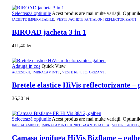
Selectează opțiunile
Acest produs are mai multe variații. Opțiunil
,
JACHETE IMPERMEABILE
VESTE JACHETE PANTALONI REFLECTORIZANTI
BIROAD jacheta 3 in 1
411,40
lei
Adaugă în coș
Quick View
,
,
ACCESORII
IMBRACAMINTE
VESTE REFLECTORIZANTE
Bretele elastice HiVis reflectorizante –
36,30
lei
Selectează opțiunile
Acest produs are mai multe variații. Opțiunil
,
,
IMBRACAMINTE
IMBRACAMINTE IGNIFUGA ANTISTATICA
SUDOR IGNIFUG
Camasa ignifuga HiVis Bizflame – galb