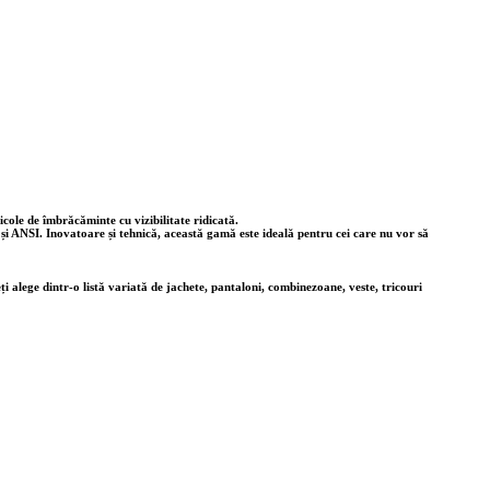
icole de îmbrăcăminte cu vizibilitate ridicată.
 și ANSI. Inovatoare și tehnică, această gamă este ideală pentru cei care nu vor să
eți alege dintr-o listă variată de jachete, pantaloni, combinezoane, veste, tricouri