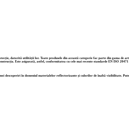
tecție, datorită utilității lor. Toate produsele din această categorie fac parte din gama de art
 construcția. Este asigurată, astfel, conformitatea cu cele mai recente standarde EN ISO 20471
oi descoperiri în domeniul materialelor reflectorizante și culorilor de înaltă vizibilitate. Put