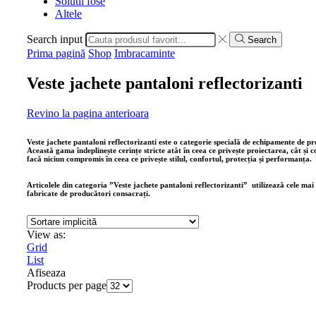
Solutii fose
Altele
Search input
Search
Prima pagină
Shop
Imbracaminte
Veste jachete pantaloni reflectorizanti
Revino la pagina anterioara
Veste jachete pantaloni reflectorizanti este o categorie specială de echipamente de pro
Această gama îndeplinește cerințe stricte atât în ceea ce privește proiectarea, cât și
facă niciun compromis în ceea ce privește stilul, confortul, protecția și performanța.
Articolele din categoria ”Veste jachete pantaloni reflectorizanti” utilizează cele mai n
fabricate de producători consacrați.
View as:
Grid
List
Afiseaza
Products per page