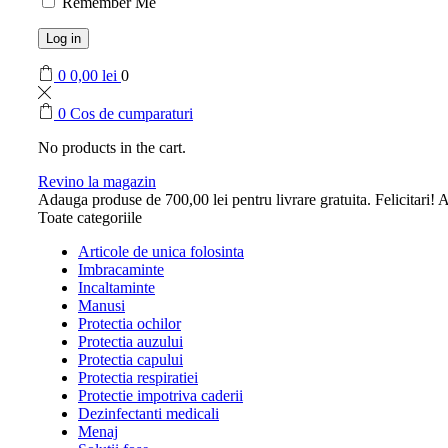
Remember Me
Log in
0
0,00
lei
0
0
Cos de cumparaturi
No products in the cart.
Revino la magazin
Adauga produse de
700,00
lei
pentru livrare gratuita.
Felicitari! A
Toate categoriile
Articole de unica folosinta
Imbracaminte
Incaltaminte
Manusi
Protectia ochilor
Protectia auzului
Protectia capului
Protectia respiratiei
Protectie impotriva caderii
Dezinfectanti medicali
Menaj