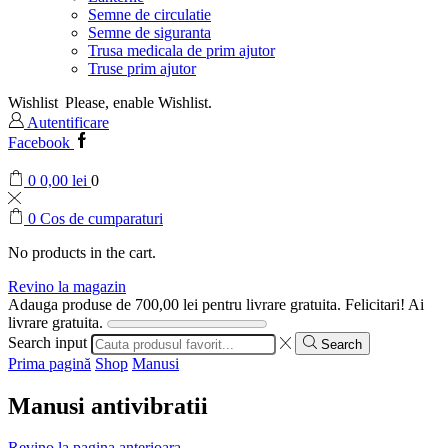
Semne de circulatie
Semne de siguranta
Trusa medicala de prim ajutor
Truse prim ajutor
Wishlist
Please, enable Wishlist.
Autentificare
Facebook
0
0,00
lei
0
0
Cos de cumparaturi
No products in the cart.
Revino la magazin
Adauga produse de
700,00
lei
pentru livrare gratuita.
Felicitari! Ai
livrare gratuita.
Search input
Search
Prima pagină
Shop
Manusi
Manusi antivibratii
Revino la pagina anterioara