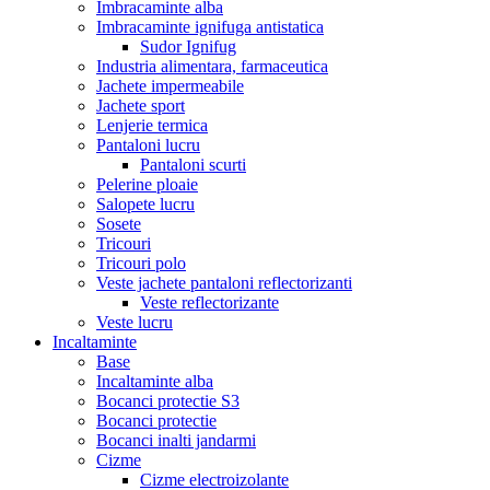
Imbracaminte alba
Imbracaminte ignifuga antistatica
Sudor Ignifug
Industria alimentara, farmaceutica
Jachete impermeabile
Jachete sport
Lenjerie termica
Pantaloni lucru
Pantaloni scurti
Pelerine ploaie
Salopete lucru
Sosete
Tricouri
Tricouri polo
Veste jachete pantaloni reflectorizanti
Veste reflectorizante
Veste lucru
Incaltaminte
Base
Incaltaminte alba
Bocanci protectie S3
Bocanci protectie
Bocanci inalti jandarmi
Cizme
Cizme electroizolante