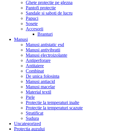
Ghete protectie pe glezna
Pantofi protectie
Sandale si saboti de lucru
Papuci
Sosete
Accesorii
Branturi
Manusi
Manusi antistatic esd
Manusi antivibratii
Manusi electroizolante
Antiperforare
Antitaiere
Combinat
De unica folosinta
Manusi antiacid
Manusi macelar
Material textil
Piele
Protectie la temperaturi inalte
Protectie la temperaturi scazute
Stratificat
Sudura
Uncategorized
Protectia auzului