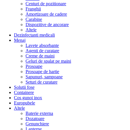
Centuri de pozitionare
Franghii
Amortizoare de cadere
Carabine
Dispozitive de ancorare
Altele
Dezinfectanti medicali
Menaj
Lavete absorbante
Agenti de curatare
Creme de maini
Geluri de spalat pe maini
Prosoape
Prosoape de hartie
Sapunuri, sampoane
Seturi de curatare
Solutii fose
Containere
Cos gunoi inox
Europubele
Altele
Baterie externa
Dozatoare
Genunchiere
Lanterne