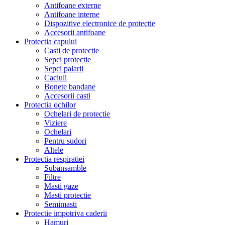
Antifoane externe
Antifoane interne
Dispozitive electronice de protectie
Accesorii antifoane
Protectia capului
Casti de protectie
Sepci protectie
Sepci palarii
Caciuli
Bonete bandane
Accesorii casti
Protectia ochilor
Ochelari de protectie
Viziere
Ochelari
Pentru sudori
Altele
Protectia respiratiei
Subansamble
Filtre
Masti gaze
Masti protectie
Semimasti
Protectie impotriva caderii
Hamuri