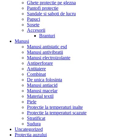
Ghete protectie pe glezna
Pantofi protectie
Sandale si saboti de lucru
Papuci
Sosete
Accesorii
Branturi
Manusi
Manusi antistatic esd
Manusi antivibratii
Manusi electroizolante
Antiperforare
Antitaiere
Combinat
De unica folosinta
Manusi antiacid
Manusi macelar
Material textil
Piele
Protectie la temperaturi inalte
Protectie la temperaturi scazute
Stratificat
Sudura
Uncategorized
Protectia auzului