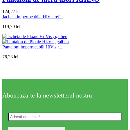
124,27
lei
Jacheta impermeabila HiVis ref...
119,79
lei
Pantaloni impermeabili HiVis r...
76,23
lei
Aboneaza-te la newsletterul nostru