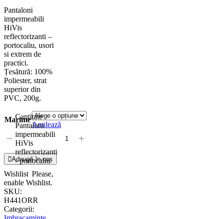
Pantaloni
impermeabili
HiVis
reflectorizanti –
portocaliu, usori
si extrem de
practici.
Țesătură: 100%
Poliester, strat
superior din
PVC, 200g.
Cantitate
Marime
Anulează
Pantaloni
impermeabili
HiVis
reflectorizanti
Adaugă în coș
- portocaliu
Wishlist
Please,
enable Wishlist.
SKU:
H441ORR
Categorii:
Imbracaminte
,