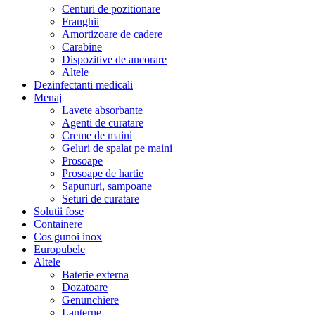
Centuri de pozitionare
Franghii
Amortizoare de cadere
Carabine
Dispozitive de ancorare
Altele
Dezinfectanti medicali
Menaj
Lavete absorbante
Agenti de curatare
Creme de maini
Geluri de spalat pe maini
Prosoape
Prosoape de hartie
Sapunuri, sampoane
Seturi de curatare
Solutii fose
Containere
Cos gunoi inox
Europubele
Altele
Baterie externa
Dozatoare
Genunchiere
Lanterne