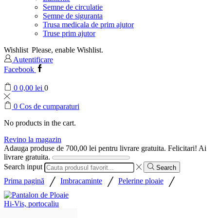
Semne de circulatie
Semne de siguranta
Trusa medicala de prim ajutor
Truse prim ajutor
Wishlist
Please, enable Wishlist.
Autentificare
Facebook
0
0,00
lei
0
0
Cos de cumparaturi
No products in the cart.
Revino la magazin
Adauga produse de
700,00
lei
pentru livrare gratuita.
Felicitari! Ai
livrare gratuita.
Search input
Search
/
/
/
Prima pagină
Imbracaminte
Pelerine ploaie