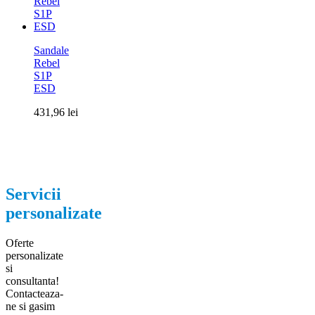
Sandale
Rebel
S1P
ESD
431,96
lei
Servicii
personalizate
Oferte
personalizate
si
consultanta!
Contacteaza-
ne si gasim