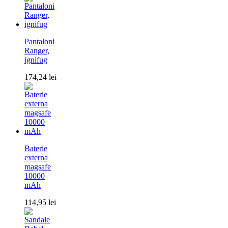
Pantaloni
Ranger,
ignifug
174,24
lei
Baterie
externa
magsafe
10000
mAh
114,95
lei