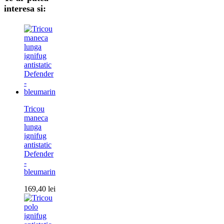
interesa si:
Tricou
maneca
lunga
ignifug
antistatic
Defender
-
bleumarin
169,40
lei