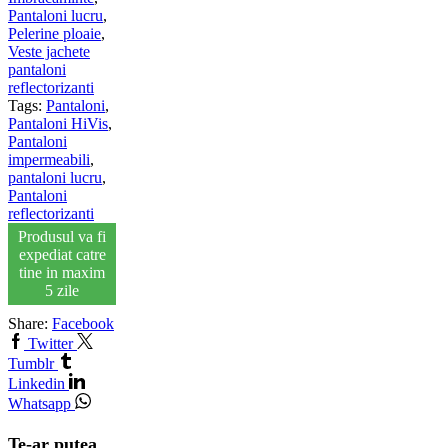
Pantaloni lucru
,
Pelerine ploaie
,
Veste jachete
pantaloni
reflectorizanti
Tags:
Pantaloni
,
Pantaloni HiVis
,
Pantaloni
impermeabili
,
pantaloni lucru
,
Pantaloni
reflectorizanti
Produsul va fi
expediat catre
tine in maxim
5 zile
Share:
Facebook
Twitter
Tumblr
Linkedin
Whatsapp
Te-ar putea