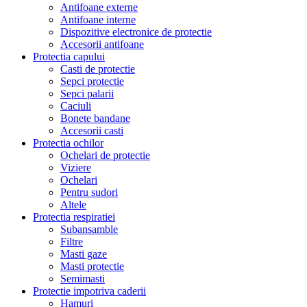
Antifoane externe
Antifoane interne
Dispozitive electronice de protectie
Accesorii antifoane
Protectia capului
Casti de protectie
Sepci protectie
Sepci palarii
Caciuli
Bonete bandane
Accesorii casti
Protectia ochilor
Ochelari de protectie
Viziere
Ochelari
Pentru sudori
Altele
Protectia respiratiei
Subansamble
Filtre
Masti gaze
Masti protectie
Semimasti
Protectie impotriva caderii
Hamuri