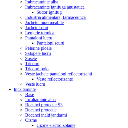
Imbracaminte alba
Imbracaminte ignifuga antistatica
Sudor Ignifug
Industria alimentara, farmaceutica
Jachete impermeabile
Jachete sport
Lenjerie termica
Pantaloni lucru
Pantaloni scurti
Pelerine ploaie
Salopete lucru
Sosete
Tricouri
Tricouri polo
Veste jachete pantaloni reflectorizanti
Veste reflectorizante
Veste lucru
Incaltaminte
Base
Incaltaminte alba
Bocanci protectie S3
Bocanci protectie
Bocanci inalti jandarmi
Cizme
Cizme electroizolante