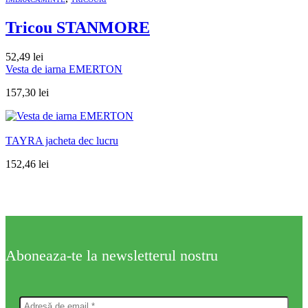
Tricou STANMORE
52,49
lei
Vesta de iarna EMERTON
157,30
lei
TAYRA jacheta dec lucru
152,46
lei
Aboneaza-te la newsletterul nostru