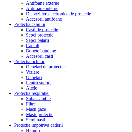
Antifoane externe
Antifoane interne
Dispozitive electronice de protectie
Accesorii antifoane
Protectia capului
Casti de protectie
Sepci protectie
Sepci palarii
Caciuli
Bonete bandane
Accesorii casti
Protectia ochilor
Ochelari de protectie
Viziere
Ochelari
Pentru sudori
Altele
Protectia respiratiei
Subansamble
Filtre
Masti gaze
Masti protectie
Semimasti
Protectie impotriva caderii
Hamuri