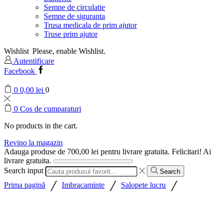
Semne de circulatie
Semne de siguranta
Trusa medicala de prim ajutor
Truse prim ajutor
Wishlist
Please, enable Wishlist.
Autentificare
Facebook
0
0,00
lei
0
0
Cos de cumparaturi
No products in the cart.
Revino la magazin
Adauga produse de
700,00
lei
pentru livrare gratuita.
Felicitari! Ai
livrare gratuita.
Search input
Search
/
/
/
Prima pagină
Imbracaminte
Salopete lucru