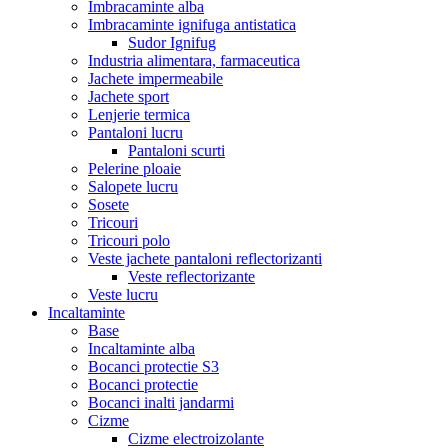
Imbracaminte alba
Imbracaminte ignifuga antistatica
Sudor Ignifug
Industria alimentara, farmaceutica
Jachete impermeabile
Jachete sport
Lenjerie termica
Pantaloni lucru
Pantaloni scurti
Pelerine ploaie
Salopete lucru
Sosete
Tricouri
Tricouri polo
Veste jachete pantaloni reflectorizanti
Veste reflectorizante
Veste lucru
Incaltaminte
Base
Incaltaminte alba
Bocanci protectie S3
Bocanci protectie
Bocanci inalti jandarmi
Cizme
Cizme electroizolante