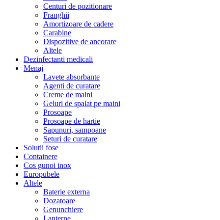
Centuri de pozitionare
Franghii
Amortizoare de cadere
Carabine
Dispozitive de ancorare
Altele
Dezinfectanti medicali
Menaj
Lavete absorbante
Agenti de curatare
Creme de maini
Geluri de spalat pe maini
Prosoape
Prosoape de hartie
Sapunuri, sampoane
Seturi de curatare
Solutii fose
Containere
Cos gunoi inox
Europubele
Altele
Baterie externa
Dozatoare
Genunchiere
Lanterne