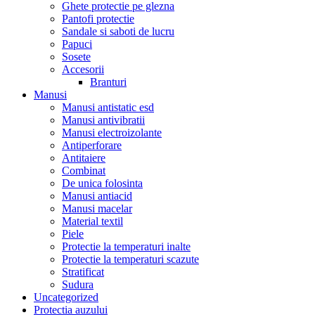
Ghete protectie pe glezna
Pantofi protectie
Sandale si saboti de lucru
Papuci
Sosete
Accesorii
Branturi
Manusi
Manusi antistatic esd
Manusi antivibratii
Manusi electroizolante
Antiperforare
Antitaiere
Combinat
De unica folosinta
Manusi antiacid
Manusi macelar
Material textil
Piele
Protectie la temperaturi inalte
Protectie la temperaturi scazute
Stratificat
Sudura
Uncategorized
Protectia auzului