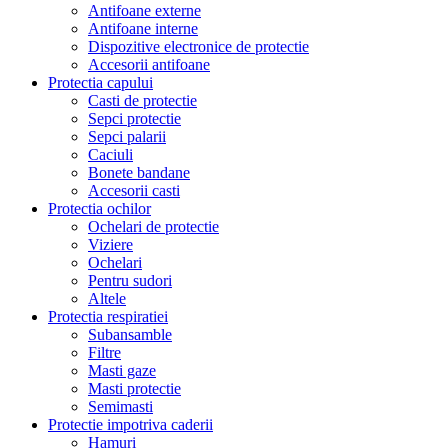
Antifoane externe
Antifoane interne
Dispozitive electronice de protectie
Accesorii antifoane
Protectia capului
Casti de protectie
Sepci protectie
Sepci palarii
Caciuli
Bonete bandane
Accesorii casti
Protectia ochilor
Ochelari de protectie
Viziere
Ochelari
Pentru sudori
Altele
Protectia respiratiei
Subansamble
Filtre
Masti gaze
Masti protectie
Semimasti
Protectie impotriva caderii
Hamuri