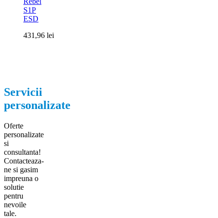
Rebel
S1P
ESD
431,96
lei
Servicii
personalizate
Oferte
personalizate
si
consultanta!
Contacteaza-
ne si gasim
impreuna o
solutie
pentru
nevoile
tale.