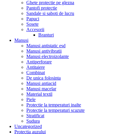
Ghete protectie pe glezna
Pantofi protectie
Sandale si saboti de lucru
Papuci
Sosete
Accesorii
Branturi
Manusi
Manusi antistatic esd
Manusi antivibratii
Manusi electroizolante
Antiperforare
Antitaiere
Combinat
De unica folosinta
Manusi antiacid
Manusi macelar
Material textil
Piele
Protectie la temperaturi inalte
Protectie la temperaturi scazute
Stratificat
Sudura
Uncategorized
Protectia auzului