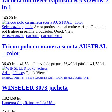
Jacheta din fleece captusita RANDWIK 2
in 1
140,20
lei
Selectează opțiunile
Acest produs are mai multe variații. Opțiunile
pot fi alese în pagina produsului.
Quick View
,
,
IMBRACAMINTE
TRICOURI
TRICOURI POLO
Tricou polo cu maneca scurta AUSTRAL
– color
36,49
lei
–
41,58
lei
Interval de prețuri: 36,49 lei până la 41,58 lei
Adaugă în coș
Quick View
,
IMBRACAMINTE
VESTE JACHETE PANTALONI REFLECTORIZANTI
WINSELER 3073 jacheta
1.824,68
lei
Lanterna Clip Reincarcabila US...
25,41
lei