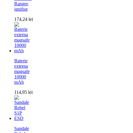
Ranger,
ignifug
174,24
lei
Baterie
externa
magsafe
10000
mAh
114,95
lei
Sandale