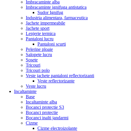
Imbracaminte alba
Imbracaminte ignifuga antistatica
Sudor Ignifug
Industria alimentara, farmaceutica
Jachete impermeabile
Jachete sport
Lenjerie termica
Pantaloni lucru
Pantaloni scurti
Pelerine ploaie
Salopete lucru
Sosete
Tricouri
Tricouri polo
Veste jachete pantaloni reflectorizanti
Veste reflectorizante
Veste lucru
Incaltaminte
Base
Incaltaminte alba
Bocanci protectie S3
Bocanci protectie
Bocanci inalti jandarmi
Cizme
Cizme electroizolante