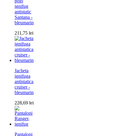
polo
ignifug
antistatic
Santana -
bleumarin
211,75
lei
Jacheta
ignifuga
antistatica
cruiser -
bleumarin
228,69
lei
Pantaloni