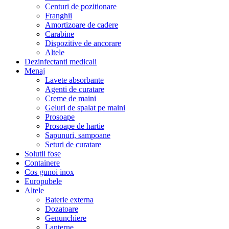
Centuri de pozitionare
Franghii
Amortizoare de cadere
Carabine
Dispozitive de ancorare
Altele
Dezinfectanti medicali
Menaj
Lavete absorbante
Agenti de curatare
Creme de maini
Geluri de spalat pe maini
Prosoape
Prosoape de hartie
Sapunuri, sampoane
Seturi de curatare
Solutii fose
Containere
Cos gunoi inox
Europubele
Altele
Baterie externa
Dozatoare
Genunchiere
Lanterne