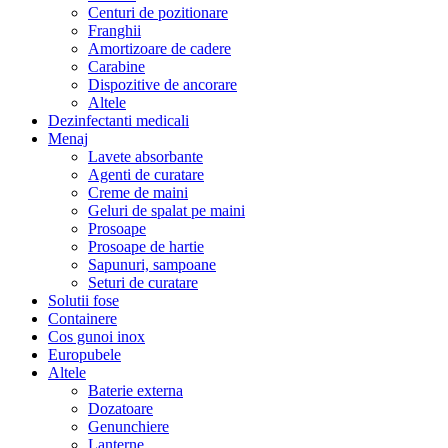
Centuri de pozitionare
Franghii
Amortizoare de cadere
Carabine
Dispozitive de ancorare
Altele
Dezinfectanti medicali
Menaj
Lavete absorbante
Agenti de curatare
Creme de maini
Geluri de spalat pe maini
Prosoape
Prosoape de hartie
Sapunuri, sampoane
Seturi de curatare
Solutii fose
Containere
Cos gunoi inox
Europubele
Altele
Baterie externa
Dozatoare
Genunchiere
Lanterne