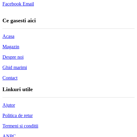
Facebook
Email
Ce gasesti aici
Acasa
Magazin
Despre noi
Ghid marimi
Contact
Linkuri utile
Ajutor
Politica de retur
Termeni si conditii
ANPC