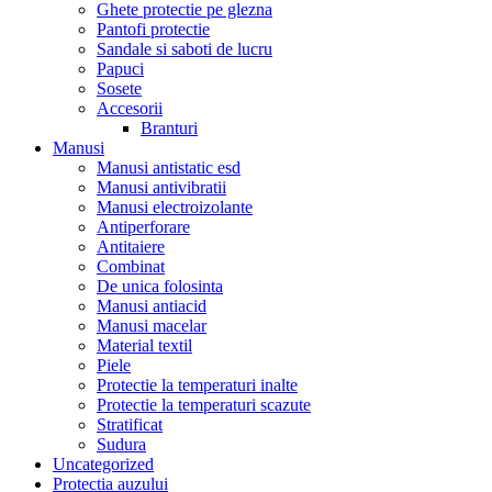
Ghete protectie pe glezna
Pantofi protectie
Sandale si saboti de lucru
Papuci
Sosete
Accesorii
Branturi
Manusi
Manusi antistatic esd
Manusi antivibratii
Manusi electroizolante
Antiperforare
Antitaiere
Combinat
De unica folosinta
Manusi antiacid
Manusi macelar
Material textil
Piele
Protectie la temperaturi inalte
Protectie la temperaturi scazute
Stratificat
Sudura
Uncategorized
Protectia auzului