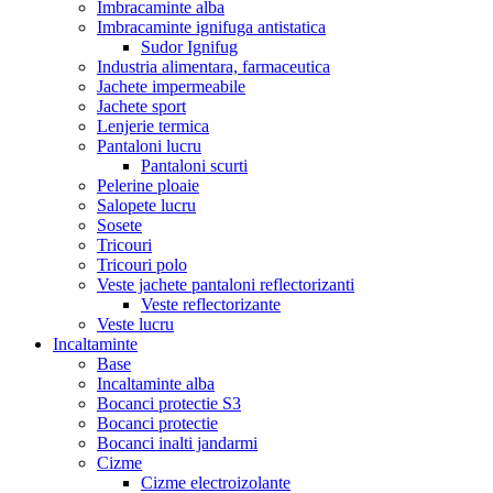
Imbracaminte alba
Imbracaminte ignifuga antistatica
Sudor Ignifug
Industria alimentara, farmaceutica
Jachete impermeabile
Jachete sport
Lenjerie termica
Pantaloni lucru
Pantaloni scurti
Pelerine ploaie
Salopete lucru
Sosete
Tricouri
Tricouri polo
Veste jachete pantaloni reflectorizanti
Veste reflectorizante
Veste lucru
Incaltaminte
Base
Incaltaminte alba
Bocanci protectie S3
Bocanci protectie
Bocanci inalti jandarmi
Cizme
Cizme electroizolante