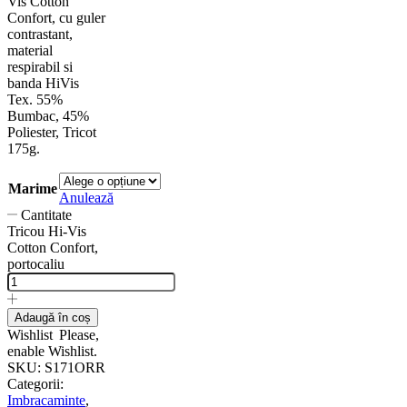
Vis Cotton
Confort, cu guler
contrastant,
material
respirabil si
banda HiVis
Tex. 55%
Bumbac, 45%
Poliester, Tricot
175g.
Marime
Anulează
Cantitate
Tricou Hi-Vis
Cotton Confort,
portocaliu
Adaugă în coș
Wishlist
Please,
enable Wishlist.
SKU:
S171ORR
Categorii:
Imbracaminte
,