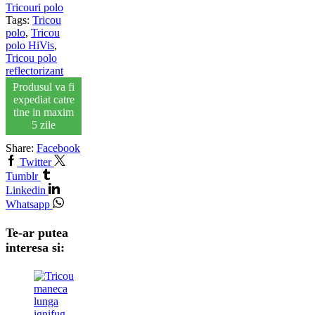
Tricouri polo
Tags:
Tricou
polo
,
Tricou
polo HiVis
,
Tricou polo
reflectorizant
Produsul va fi
expediat catre
tine in maxim
5 zile
Share:
Facebook
Twitter
Tumblr
Linkedin
Whatsapp
Te-ar putea
interesa si: