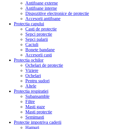
Antifoane externe
Antifoane interne
Dispozitive electronice de protectie
Accesorii antifoane
Protectia capului
Casti de protectie
Sepci protectie
Sepci palarii
Caciuli
Bonete bandane
Accesorii casti
Protectia ochilor
Ochelari de protectie
Viziere
Ochelari
Pentru sudori
Altele
Protectia respiratiei
Subansamble
Filtre
Masti gaze
Masti protectie
Semimasti
Protectie impotriva caderii
Hamuri