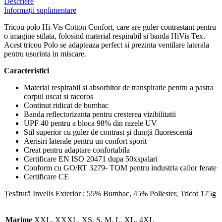
Descriere
Informații suplimentare
Tricou polo Hi-Vis Cotton Confort, care are guler contrastant pentru
o imagine stilata, folosind material respirabil si banda HiVis Tex.
Acest tricou Polo se adapteaza perfect si prezinta ventilare laterala
pentru usurinta in miscare.
Caracteristici
Material respirabil si absorbitor de transpiratie pentru a pastra
corpul uscat si racoros
Continut ridicat de bumbac
Banda reflectorizanta pentru cresterea vizibilitatii
UPF 40 pentru a bloca 98% din razele UV
Stil superior cu guler de contrast și dungă fluorescentă
Aerisiri laterale pentru un confort sporit
Creat pentru adaptare confortabila
Certificare EN ISO 20471 dupa 50xspalari
Conform cu GO/RT 3279- TOM pentru industria cailor ferate
Certificare CE
Țesătură Invelis Exterior : 55% Bumbac, 45% Poliester, Tricot 175g
Marime
XXL, XXXL, XS, S, M, L, XL, 4XL