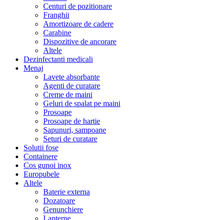
Centuri de pozitionare
Franghii
Amortizoare de cadere
Carabine
Dispozitive de ancorare
Altele
Dezinfectanti medicali
Menaj
Lavete absorbante
Agenti de curatare
Creme de maini
Geluri de spalat pe maini
Prosoape
Prosoape de hartie
Sapunuri, sampoane
Seturi de curatare
Solutii fose
Containere
Cos gunoi inox
Europubele
Altele
Baterie externa
Dozatoare
Genunchiere
Lanterne