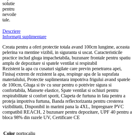
solutie
pentru
nevoile
tale.
Descriere
Informații suplimentare
Creata pentru a oferi protectie totala avand 100cm lungime, aceasta
pelerina va mentine vizibil, in siguranta si uscat. Caracteristicile
practice includ gluga impachetabila, buzunare frontale pentru spatiu
amplu de depozitare si spatele ventilat si respirabil
Rezistent la apa cu cusaturi sigilate care previn penetrarea apei,
Finisaj extrem de rezistent la apa, respinge apa de la suprafata
materialului, Protectie suplimentara impotriva frigului avand spatele
de 100cm, Gluga si tiv cu snur pentru o potrivire sigura si
confortabila, Mansete elastice, Spate ventilat si ochiuri pentru
respirabilitate si confort sporit, Clapeta de furtuna in fata pentru a
proteja impotriva furtuna, Banda reflectorizanta pentru cresterea
vizibilitatii, Disponibil in marimi pana la 4XL, Impregnare PVC
compatibil REACH, 2 buzunare pentru depozitare, UPF 40 pentru a
bloca 98% din razele UV, Certificare CE
Color
portocaliu