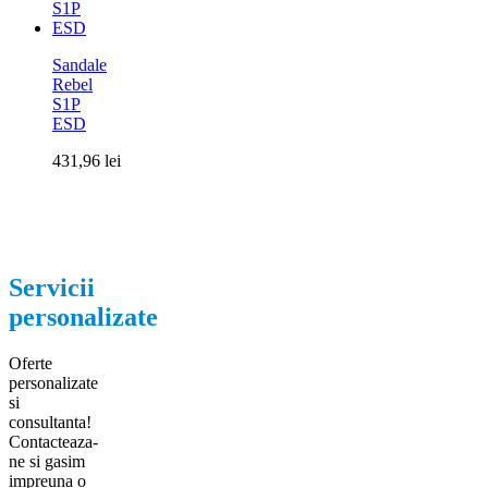
Sandale
Rebel
S1P
ESD
431,96
lei
Servicii
personalizate
Oferte
personalizate
si
consultanta!
Contacteaza-
ne si gasim
impreuna o