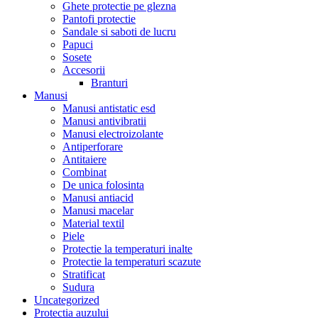
Ghete protectie pe glezna
Pantofi protectie
Sandale si saboti de lucru
Papuci
Sosete
Accesorii
Branturi
Manusi
Manusi antistatic esd
Manusi antivibratii
Manusi electroizolante
Antiperforare
Antitaiere
Combinat
De unica folosinta
Manusi antiacid
Manusi macelar
Material textil
Piele
Protectie la temperaturi inalte
Protectie la temperaturi scazute
Stratificat
Sudura
Uncategorized
Protectia auzului