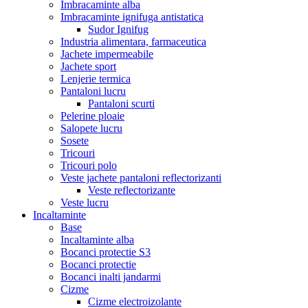
Imbracaminte alba
Imbracaminte ignifuga antistatica
Sudor Ignifug
Industria alimentara, farmaceutica
Jachete impermeabile
Jachete sport
Lenjerie termica
Pantaloni lucru
Pantaloni scurti
Pelerine ploaie
Salopete lucru
Sosete
Tricouri
Tricouri polo
Veste jachete pantaloni reflectorizanti
Veste reflectorizante
Veste lucru
Incaltaminte
Base
Incaltaminte alba
Bocanci protectie S3
Bocanci protectie
Bocanci inalti jandarmi
Cizme
Cizme electroizolante