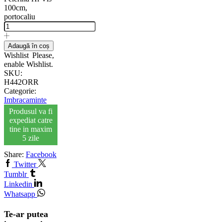
100cm,
portocaliu
Adaugă în coș
Wishlist
Please,
enable Wishlist.
SKU:
H442ORR
Categorie:
Imbracaminte
Produsul va fi
expediat catre
tine in maxim
5 zile
Share:
Facebook
Twitter
Tumblr
Linkedin
Whatsapp
Te-ar putea