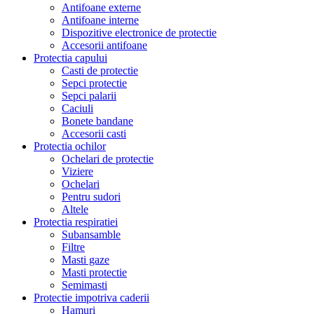
Antifoane externe
Antifoane interne
Dispozitive electronice de protectie
Accesorii antifoane
Protectia capului
Casti de protectie
Sepci protectie
Sepci palarii
Caciuli
Bonete bandane
Accesorii casti
Protectia ochilor
Ochelari de protectie
Viziere
Ochelari
Pentru sudori
Altele
Protectia respiratiei
Subansamble
Filtre
Masti gaze
Masti protectie
Semimasti
Protectie impotriva caderii
Hamuri