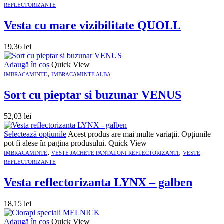
REFLECTORIZANTE
Vesta cu mare vizibilitate QUOLL
19,36
lei
Adaugă în coș
Quick View
,
IMBRACAMINTE
IMBRACAMINTE ALBA
Sort cu pieptar si buzunar VENUS
52,03
lei
Selectează opțiunile
Acest produs are mai multe variații. Opțiunile
pot fi alese în pagina produsului.
Quick View
,
,
IMBRACAMINTE
VESTE JACHETE PANTALONI REFLECTORIZANTI
VESTE
REFLECTORIZANTE
Vesta reflectorizanta LYNX – galben
18,15
lei
Adaugă în coș
Quick View