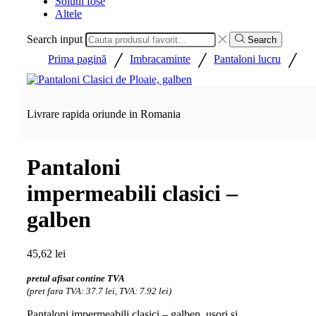
Solutii fose
Altele
Search input
Search
/
/
/
Prima pagină
Imbracaminte
Pantaloni lucru
Livrare rapida oriunde in Romania
Pantaloni
impermeabili clasici –
galben
45,62
lei
pretul afisat contine TVA
(pret fara TVA: 37.7 lei, TVA: 7.92 lei)
Pantaloni impermeabili clasici – galben, usori si