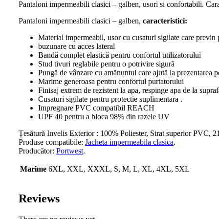
Pantaloni impermeabili clasici – galben, usori si confortabili. Cara
Pantaloni impermeabili clasici – galben,
caracteristici:
Material impermeabil, usor cu cusaturi sigilate care previn 
buzunare cu acces lateral
Bandă complet elastică pentru confortul utilizatorului
Stud tivuri reglabile pentru o potrivire sigură
Pungă de vânzare cu amănuntul care ajută la prezentarea p
Marime generoasa pentru confortul purtatorului
Finisaj extrem de rezistent la apa, respinge apa de la supraf
Cusaturi sigilate pentru protectie suplimentara .
Impregnare PVC compatibil REACH
UPF 40 pentru a bloca 98% din razele UV
Țesătură Invelis Exterior : 100% Poliester, Strat superior PVC, 2
Produse compatibile:
Jacheta impermeabila clasica
.
Producător:
Portwest
.
Marime
6XL, XXL, XXXL, S, M, L, XL, 4XL, 5XL
Reviews