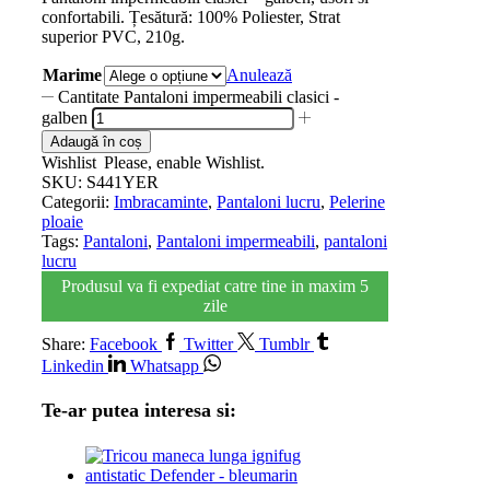
confortabili. Țesătură: 100% Poliester, Strat
superior PVC, 210g.
Marime
Anulează
Cantitate Pantaloni impermeabili clasici -
galben
Adaugă în coș
Wishlist
Please, enable Wishlist.
SKU:
S441YER
Categorii:
Imbracaminte
,
Pantaloni lucru
,
Pelerine
ploaie
Tags:
Pantaloni
,
Pantaloni impermeabili
,
pantaloni
lucru
Produsul va fi expediat catre tine in maxim 5
zile
Share:
Facebook
Twitter
Tumblr
Linkedin
Whatsapp
Te-ar putea interesa si: