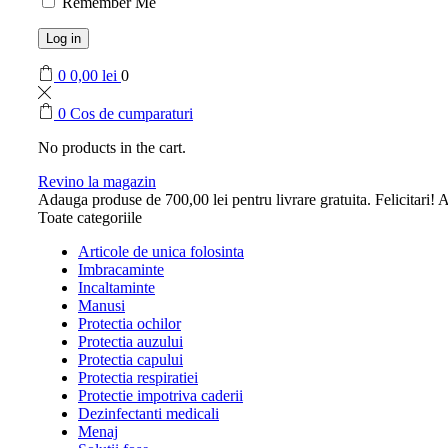
Remember Me
Log in
0
0,00
lei
0
0
Cos de cumparaturi
No products in the cart.
Revino la magazin
Adauga produse de
700,00
lei
pentru livrare gratuita.
Felicitari! A
Toate categoriile
Articole de unica folosinta
Imbracaminte
Incaltaminte
Manusi
Protectia ochilor
Protectia auzului
Protectia capului
Protectia respiratiei
Protectie impotriva caderii
Dezinfectanti medicali
Menaj