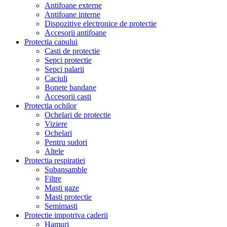
Antifoane externe
Antifoane interne
Dispozitive electronice de protectie
Accesorii antifoane
Protectia capului
Casti de protectie
Sepci protectie
Sepci palarii
Caciuli
Bonete bandane
Accesorii casti
Protectia ochilor
Ochelari de protectie
Viziere
Ochelari
Pentru sudori
Altele
Protectia respiratiei
Subansamble
Filtre
Masti gaze
Masti protectie
Semimasti
Protectie impotriva caderii
Hamuri