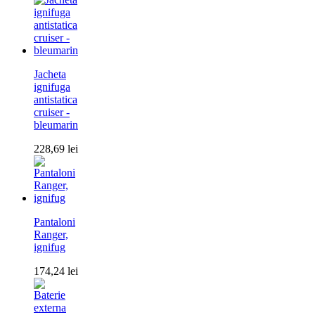
Jacheta
ignifuga
antistatica
cruiser -
bleumarin
228,69
lei
Pantaloni
Ranger,
ignifug
174,24
lei