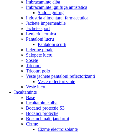
Imbracaminte alba
Imbracaminte ignifuga antistatica
Sudor Ignifug
Industria alimentara, farmaceutica
Jachete impermeabile
Jachete sport
Lenjerie termica
Pantaloni lucru
Pantaloni scurti
Pelerine ploaie
Salopete lucru
Sosete
Tricouri
Tricouri polo
Veste jachete pantaloni reflectorizanti
Veste reflectorizante
Veste lucru
Incaltaminte
Base
Incaltaminte alba
Bocanci protectie S3
Bocanci protectie
Bocanci inalti jandarmi
Cizme
Cizme electroizolante