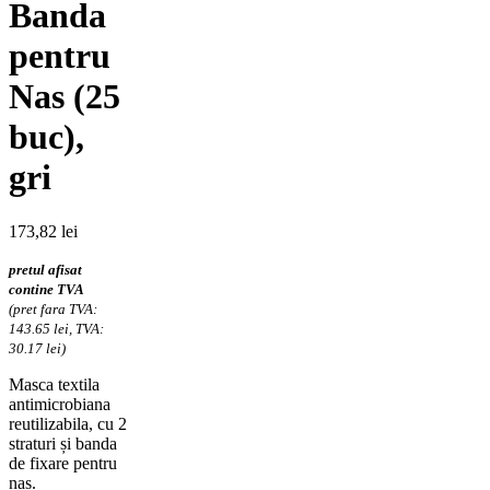
Banda
pentru
Nas (25
buc),
gri
173,82
lei
pretul afisat
contine TVA
(pret fara TVA:
143.65 lei, TVA:
30.17 lei)
Masca textila
antimicrobiana
reutilizabila, cu 2
straturi și banda
de fixare pentru
nas.