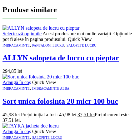
Produse similare
Selectează opțiunile
Acest produs are mai multe variații. Opțiunile
pot fi alese în pagina produsului.
Quick View
,
,
IMBRACAMINTE
PANTALONI LUCRU
SALOPETE LUCRU
ALLYN salopeta de lucru cu pieptar
294,85
lei
Adaugă în coș
Quick View
,
IMBRACAMINTE
IMBRACAMINTE ALBA
Sort unica folosinta 20 micr 100 buc
45,98
lei
Prețul inițial a fost: 45,98 lei.
37,51
lei
Prețul curent este:
37,51 lei.
Adaugă în coș
Quick View
,
IMBRACAMINTE
SALOPETE LUCRU