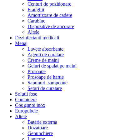
Centuri de pozitionare
Franghii
Amortizoare de cadere
Carabine
Dispozitive de ancorare
Altele
Dezinfectanti medicali
Menaj
Lavete absorbante
Agenti de curatare
Creme de maini
Geluri de spalat pe maini
Prosoape
Prosoape de hartie
Sapunuri, sampoane
Seturi de curatare
Solutii fose
Containere
Cos gunoi inox
Europubele
Altele
Baterie externa
Dozatoare
Genunchiere
Lanterne