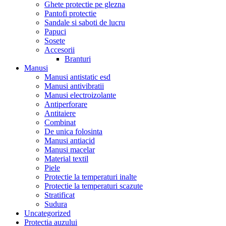
Ghete protectie pe glezna
Pantofi protectie
Sandale si saboti de lucru
Papuci
Sosete
Accesorii
Branturi
Manusi
Manusi antistatic esd
Manusi antivibratii
Manusi electroizolante
Antiperforare
Antitaiere
Combinat
De unica folosinta
Manusi antiacid
Manusi macelar
Material textil
Piele
Protectie la temperaturi inalte
Protectie la temperaturi scazute
Stratificat
Sudura
Uncategorized
Protectia auzului