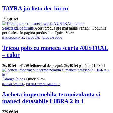
TAYRA jacheta dec lucru
152,46
lei
Selectează opțiunile
Acest produs are mai multe variații. Opțiunile
pot fi alese în pagina produsului.
Quick View
,
,
IMBRACAMINTE
TRICOURI
TRICOURI POLO
Tricou polo cu maneca scurta AUSTRAL
– color
36,49
lei
–
41,58
lei
Interval de prețuri: 36,49 lei până la 41,58 lei
Adaugă în coș
Quick View
,
IMBRACAMINTE
JACHETE IMPERMEABILE
Jacheta impermebila termoizolanta si
maneci detasabile LIBRA 2 in 1
229,66
lei