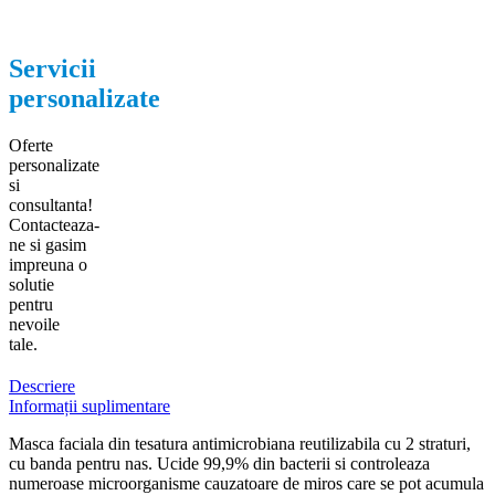
Servicii
personalizate
Oferte
personalizate
si
consultanta!
Contacteaza-
ne si gasim
impreuna o
solutie
pentru
nevoile
tale.
Descriere
Informații suplimentare
Masca faciala din tesatura antimicrobiana reutilizabila cu 2 straturi,
cu banda pentru nas. Ucide 99,9% din bacterii si controleaza
numeroase microorganisme cauzatoare de miros care se pot acumula