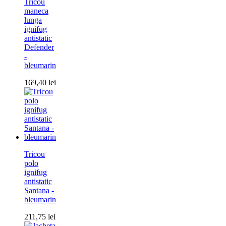
Tricou
maneca
lunga
ignifug
antistatic
Defender
-
bleumarin
169,40
lei
Tricou
polo
ignifug
antistatic
Santana -
bleumarin
211,75
lei