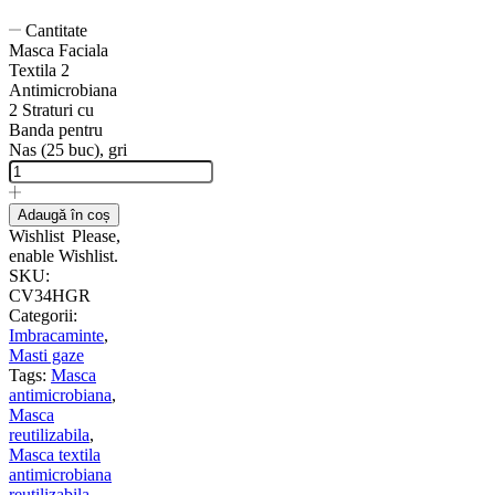
Cantitate
Masca Faciala
Textila 2
Antimicrobiana
2 Straturi cu
Banda pentru
Nas (25 buc), gri
Adaugă în coș
Wishlist
Please,
enable Wishlist.
SKU:
CV34HGR
Categorii:
Imbracaminte
,
Masti gaze
Tags:
Masca
antimicrobiana
,
Masca
reutilizabila
,
Masca textila
antimicrobiana
reutilizabila