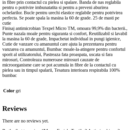
in fibre prin contactul cu pielea si spalare. Banda de nas reglabila
pentru o potrivire imbunatatita si pentru a preveni aburirea
ochelarilor. Bucle pentru urechi elastice reglabile pentru potrivirea
perfecta. Se poate spala la masina la 60 de grade. 25 de masti pe
cutie
Finisaj antimicrobian Texpel Micro TM, omoara 99,9% din bacterii.,
Punte nazala moale pentru siguranta si confort, Reutilizabil si lavabil
la masina la 60 de grade, Impachetat individual in pungi igienice,
Cutie de vanzare cu amanuntul care ajuta la prezentarea pentru
vanzarea cu amanuntul, Bumbac moale-la-atingere pentru confortul
sporit al utilizatorului, Pastreaza fata proaspata, uscata si fara
mirosuri, Controleaza numeroase mirosuri cauzate de
microorganisme care se pot acumula in fibre de la contactul cu
pielea sau in timpul spalarii, Tesatura interioara respirabila 100%
bumbac
Color
gri
Reviews
There are no reviews yet.