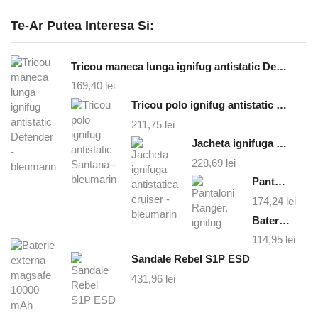
Te-Ar Putea Interesa Si:
Tricou maneca lunga ignifug antistatic Defender - bleumarin
169,40
lei
Tricou polo ignifug antistatic Santana - bleumarin
211,75
lei
Jacheta ignifuga antistatica cruiser - bleumarin
228,69
lei
Pantaloni Ranger, ignifug
174,24
lei
Baterie externa magsafe 10000 mAh
114,95
lei
Sandale Rebel S1P ESD
431,96
lei