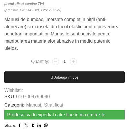
pretul afisat contine TVA
(pret fara TVA: 14.2 lei, TVA: 2.98 lei)
Manusi de bumbac, imersate complet in nitril (anti-
alunecare) si manseta din tricot elastic pentru prevenirea
penetrarii impuritatilor. Manusile sunt potrivite pentru
manipularea materialelor abrazive in mediu puternic
uleios.
Cantitate
Manusi
de
Adaugă în coș
bumbac,
imersate
Wishlist
complet
SKU:
0107004799090
in
Categorii:
Manusi
,
Stratificat
nitril
DUBIUS
Produsul va fi expediat catre tine in maxim 5 zile
Nr.9
Share: