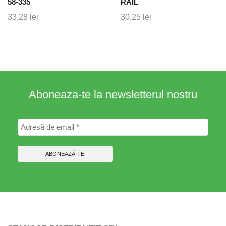
58-335
RAIL
33,28
lei
30,25
lei
Aboneaza-te la newsletterul nostru