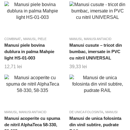
,
,
,
COMBINAT
MANUSI
PIELE
MANUSI
MANUSI ANTIACID
Manusi piele bovina
Manusi cusute – tricot din
dublura in palma Mahpie
bumbac, imersate in PVC
light HS-01-003
cu nitril UNIVERSAL
12,71
lei
39,33
lei
,
,
MANUSI
MANUSI ANTIACID
DE UNICA FOLOSINTA
MANUSI
Manusi acoperite cu spuma
Manusi de unica folosinta
de nitril AlphaTeca 58-330,
din vinil subtire, pudrate