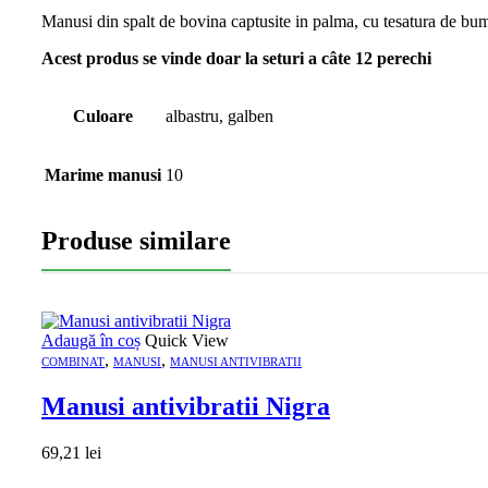
Manusi din spalt de bovina captusite in palma, cu tesatura de b
Acest produs se vinde doar la seturi a câte 12 perechi
Culoare
albastru, galben
Marime manusi
10
Produse similare
Adaugă în coș
Quick View
,
,
COMBINAT
MANUSI
MANUSI ANTIVIBRATII
Manusi antivibratii Nigra
69,21
lei