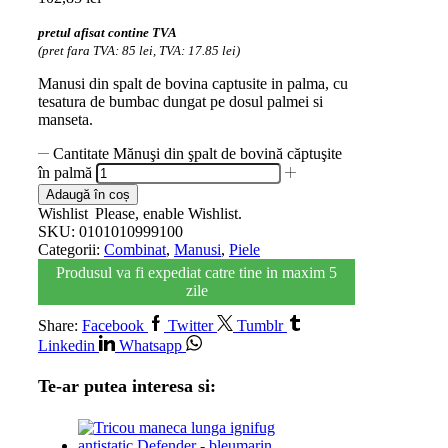
pretul afisat contine TVA
(pret fara TVA: 85 lei, TVA: 17.85 lei)
Manusi din spalt de bovina captusite in palma, cu
tesatura de bumbac dungat pe dosul palmei si
manseta.
Cantitate Mănuşi din şpalt de bovină căptuşite
în palmă
Adaugă în coș
Wishlist
Please, enable Wishlist.
SKU:
0101010999100
Categorii:
Combinat
,
Manusi
,
Piele
Produsul va fi expediat catre tine in maxim 5
zile
Share:
Facebook
Twitter
Tumblr
Linkedin
Whatsapp
Te-ar putea interesa si: