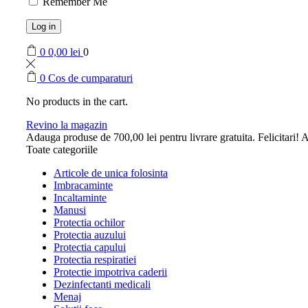
Remember Me
Log in
0
0,00
lei
0
0
Cos de cumparaturi
No products in the cart.
Revino la magazin
Adauga produse de
700,00
lei
pentru livrare gratuita.
Felicitari! A
Toate categoriile
Articole de unica folosinta
Imbracaminte
Incaltaminte
Manusi
Protectia ochilor
Protectia auzului
Protectia capului
Protectia respiratiei
Protectie impotriva caderii
Dezinfectanti medicali
Menaj