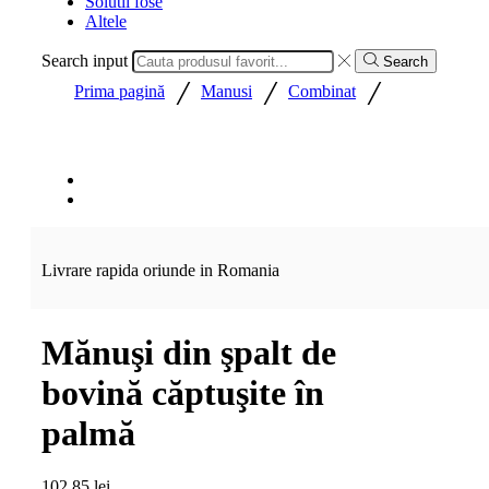
Solutii fose
Altele
Search input
Search
/
/
/
Prima pagină
Manusi
Combinat
Livrare rapida oriunde in Romania
Mănuşi din şpalt de
bovină căptuşite în
palmă
102,85
lei