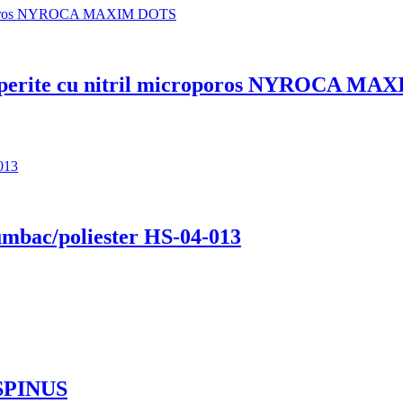
acoperite cu nitril microporos NYROCA M
umbac/poliester HS-04-013
 SPINUS