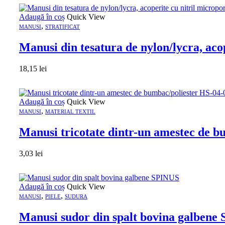
Adaugă în coș
Quick View
,
MANUSI
STRATIFICAT
Manusi din tesatura de nylon/lycra, 
18,15
lei
Adaugă în coș
Quick View
,
MANUSI
MATERIAL TEXTIL
Manusi tricotate dintr-un amestec de b
3,03
lei
Adaugă în coș
Quick View
,
,
MANUSI
PIELE
SUDURA
Manusi sudor din spalt bovina galbene