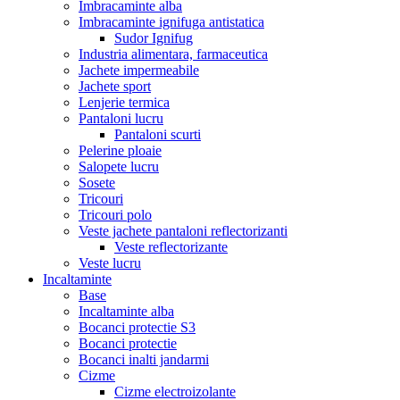
Imbracaminte alba
Imbracaminte ignifuga antistatica
Sudor Ignifug
Industria alimentara, farmaceutica
Jachete impermeabile
Jachete sport
Lenjerie termica
Pantaloni lucru
Pantaloni scurti
Pelerine ploaie
Salopete lucru
Sosete
Tricouri
Tricouri polo
Veste jachete pantaloni reflectorizanti
Veste reflectorizante
Veste lucru
Incaltaminte
Base
Incaltaminte alba
Bocanci protectie S3
Bocanci protectie
Bocanci inalti jandarmi
Cizme
Cizme electroizolante