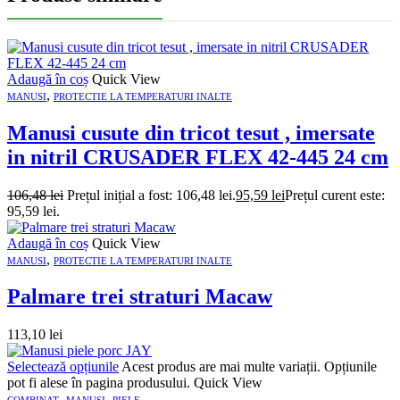
Adaugă în coș
Quick View
,
MANUSI
PROTECTIE LA TEMPERATURI INALTE
Manusi cusute din tricot tesut , imersate
in nitril CRUSADER FLEX 42-445 24 cm
106,48
lei
Prețul inițial a fost: 106,48 lei.
95,59
lei
Prețul curent este:
95,59 lei.
Adaugă în coș
Quick View
,
MANUSI
PROTECTIE LA TEMPERATURI INALTE
Palmare trei straturi Macaw
113,10
lei
Selectează opțiunile
Acest produs are mai multe variații. Opțiunile
pot fi alese în pagina produsului.
Quick View
,
,