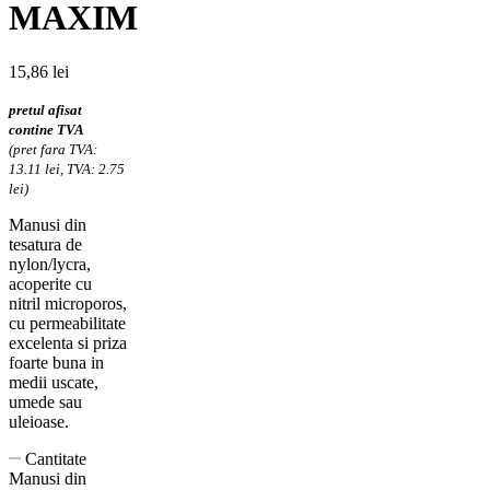
MAXIM
15,86
lei
pretul afisat
contine TVA
(pret fara TVA:
13.11 lei, TVA: 2.75
lei)
Manusi din
tesatura de
nylon/lycra,
acoperite cu
nitril microporos,
cu permeabilitate
excelenta si priza
foarte buna in
medii uscate,
umede sau
uleioase.
Cantitate
Manusi din