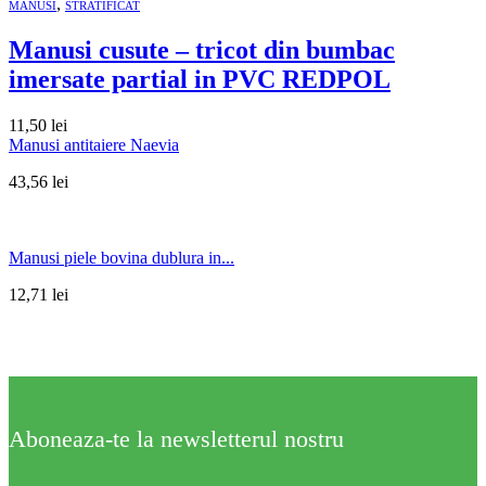
,
MANUSI
STRATIFICAT
Manusi cusute – tricot din bumbac
imersate partial in PVC REDPOL
11,50
lei
Manusi antitaiere Naevia
43,56
lei
Manusi piele bovina dublura in...
12,71
lei
Aboneaza-te la newsletterul nostru