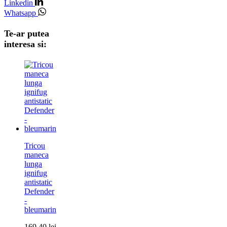
Linkedin
Whatsapp
Te-ar putea
interesa si:
Tricou
maneca
lunga
ignifug
antistatic
Defender
-
bleumarin
169,40
lei