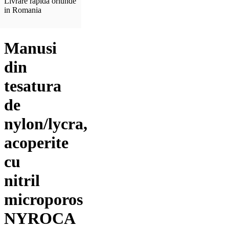
Livrare rapida oriunde
in Romania
Manusi
din
tesatura
de
nylon/lycra,
acoperite
cu
nitril
microporos
NYROCA