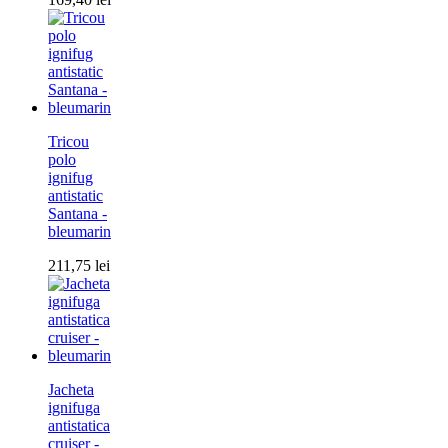
Tricou
polo
ignifug
antistatic
Santana -
bleumarin
211,75
lei
Jacheta
ignifuga
antistatica
cruiser -