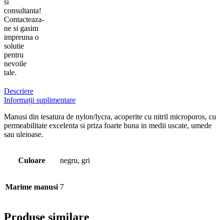
si
consultanta!
Contacteaza-
ne si gasim
impreuna o
solutie
pentru
nevoile
tale.
Descriere
Informații suplimentare
Manusi din tesatura de nylon/lycra, acoperite cu nitril microporos, cu
permeabilitate excelenta si priza foarte buna in medii uscate, umede
sau uleioase.
Culoare
negru, gri
Marime manusi
7
Produse similare