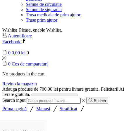
Semne de circulatie
Semne de siguranta
Trusa medicala de prim ajutor
Truse prim ajutor
Wishlist
Please, enable Wishlist.
Autentificare
Facebook
0
0,00
lei
0
0
Cos de cumparaturi
No products in the cart.
Revino la magazin
Adauga produse de
700,00
lei
pentru livrare gratuita.
Felicitari! Ai
livrare gratuita.
Search input
Search
/
/
/
Prima pagină
Manusi
Stratificat