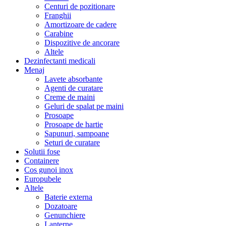
Centuri de pozitionare
Franghii
Amortizoare de cadere
Carabine
Dispozitive de ancorare
Altele
Dezinfectanti medicali
Menaj
Lavete absorbante
Agenti de curatare
Creme de maini
Geluri de spalat pe maini
Prosoape
Prosoape de hartie
Sapunuri, sampoane
Seturi de curatare
Solutii fose
Containere
Cos gunoi inox
Europubele
Altele
Baterie externa
Dozatoare
Genunchiere
Lanterne