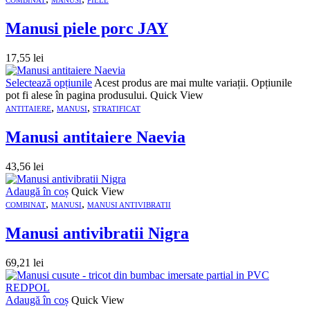
COMBINAT
MANUSI
PIELE
Manusi piele porc JAY
17,55
lei
Selectează opțiunile
Acest produs are mai multe variații. Opțiunile
pot fi alese în pagina produsului.
Quick View
,
,
ANTITAIERE
MANUSI
STRATIFICAT
Manusi antitaiere Naevia
43,56
lei
Adaugă în coș
Quick View
,
,
COMBINAT
MANUSI
MANUSI ANTIVIBRATII
Manusi antivibratii Nigra
69,21
lei
Adaugă în coș
Quick View