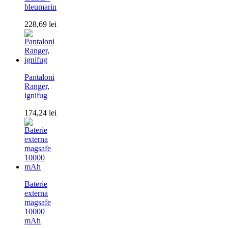
bleumarin
228,69
lei
Pantaloni
Ranger,
ignifug
174,24
lei
Baterie
externa
magsafe
10000
mAh