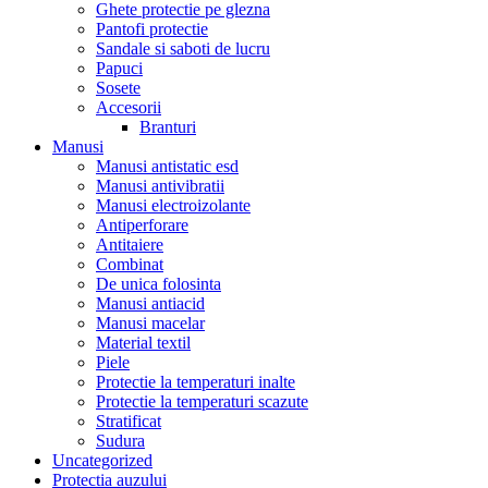
Ghete protectie pe glezna
Pantofi protectie
Sandale si saboti de lucru
Papuci
Sosete
Accesorii
Branturi
Manusi
Manusi antistatic esd
Manusi antivibratii
Manusi electroizolante
Antiperforare
Antitaiere
Combinat
De unica folosinta
Manusi antiacid
Manusi macelar
Material textil
Piele
Protectie la temperaturi inalte
Protectie la temperaturi scazute
Stratificat
Sudura
Uncategorized
Protectia auzului