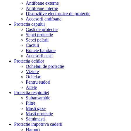
Antifoane externe
Antifoane interne
Dispozitive electronice de protectie
Accesorii antifoane
Protectia capului
Casti de protectie
Sepci protectie
Sepci palarii
Caciuli
Bonete bandane
Accesorii casti
Protectia ochilor
Ochelari de protectie
Viziere
Ochelari
Pentru sudori
Altele
Protectia respiratiei
Subansamble
Filtre
Masti gaze
Masti protectie
Semimasti
Protectie impotriva caderii
Hamuri