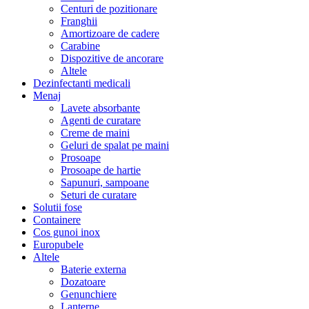
Centuri de pozitionare
Franghii
Amortizoare de cadere
Carabine
Dispozitive de ancorare
Altele
Dezinfectanti medicali
Menaj
Lavete absorbante
Agenti de curatare
Creme de maini
Geluri de spalat pe maini
Prosoape
Prosoape de hartie
Sapunuri, sampoane
Seturi de curatare
Solutii fose
Containere
Cos gunoi inox
Europubele
Altele
Baterie externa
Dozatoare
Genunchiere
Lanterne