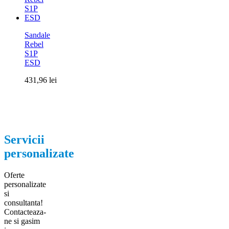
Sandale
Rebel
S1P
ESD
431,96
lei
Servicii
personalizate
Oferte
personalizate
si
consultanta!
Contacteaza-
ne si gasim