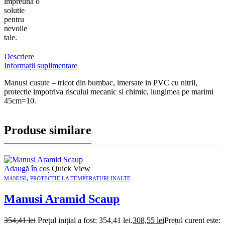
impreuna o
solutie
pentru
nevoile
tale.
Descriere
Informații suplimentare
Manusi cusute – tricot din bumbac, imersate in PVC cu nitril,
protectie impotriva riscului mecanic si chimic, lungimea pe marimi
45cm=10.
Produse similare
Adaugă în coș
Quick View
,
MANUSI
PROTECTIE LA TEMPERATURI INALTE
Manusi Aramid Scaup
354,41
lei
Prețul inițial a fost: 354,41 lei.
308,55
lei
Prețul curent este: