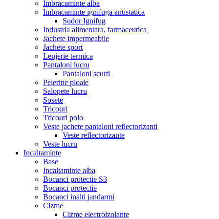
Imbracaminte alba
Imbracaminte ignifuga antistatica
Sudor Ignifug
Industria alimentara, farmaceutica
Jachete impermeabile
Jachete sport
Lenjerie termica
Pantaloni lucru
Pantaloni scurti
Pelerine ploaie
Salopete lucru
Sosete
Tricouri
Tricouri polo
Veste jachete pantaloni reflectorizanti
Veste reflectorizante
Veste lucru
Incaltaminte
Base
Incaltaminte alba
Bocanci protectie S3
Bocanci protectie
Bocanci inalti jandarmi
Cizme
Cizme electroizolante