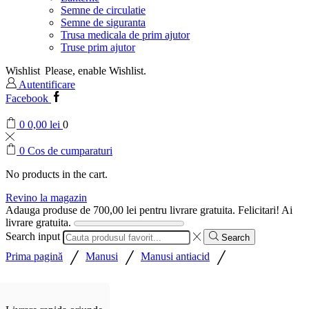
Semne de circulatie
Semne de siguranta
Trusa medicala de prim ajutor
Truse prim ajutor
Wishlist
Please, enable Wishlist.
Autentificare
Facebook
0
0,00
lei
0
0
Cos de cumparaturi
No products in the cart.
Revino la magazin
Adauga produse de
700,00
lei
pentru livrare gratuita.
Felicitari! Ai
livrare gratuita.
Search input
Search
/
/
/
Prima pagină
Manusi
Manusi antiacid