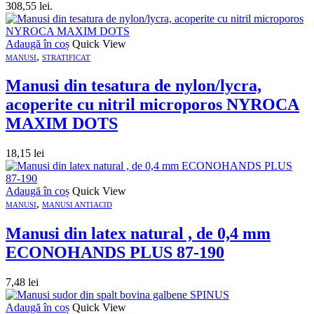
308,55 lei.
Adaugă în coș
Quick View
,
MANUSI
STRATIFICAT
Manusi din tesatura de nylon/lycra,
acoperite cu nitril microporos NYROCA
MAXIM DOTS
18,15
lei
Adaugă în coș
Quick View
,
MANUSI
MANUSI ANTIACID
Manusi din latex natural , de 0,4 mm
ECONOHANDS PLUS 87-190
7,48
lei
Adaugă în coș
Quick View