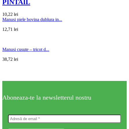
PINTAIL
10,22
lei
Manusi piele bovina dublura in...
12,71
lei
Manusi cusute – tricot d...
38,72
lei
Aboneaza-te la newsletterul nostru