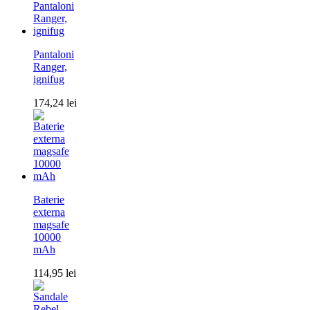
Pantaloni
Ranger,
ignifug
174,24
lei
Baterie
externa
magsafe
10000
mAh
114,95
lei