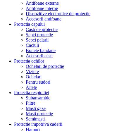
Antifoane externe
Antifoane interne
Dispozitive electronice de protectie
Accesorii antifoane
Protectia capului
Casti de protectie
Sepci protectie
Sepci palarii
Caciuli
Bonete bandane
Accesorii casti
Protectia ochilor
Ochelari de protectie
Viziere
Ochelari
Pentru sudori
Altele
Protectia respiratiei
Subansamble
Filtre
Masti gaze
Masti protectie
Semimasti
Protectie impotriva caderii
Hamuri