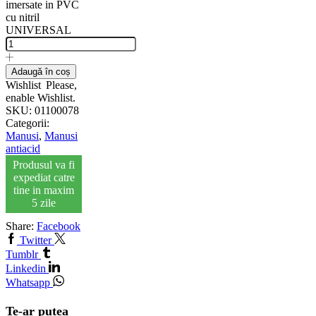
imersate in PVC
cu nitril
UNIVERSAL
Adaugă în coș
Wishlist
Please,
enable Wishlist.
SKU:
01100078
Categorii:
Manusi
,
Manusi
antiacid
Produsul va fi
expediat catre
tine in maxim
5 zile
Share:
Facebook
Twitter
Tumblr
Linkedin
Whatsapp
Te-ar putea