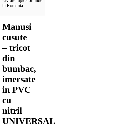
Livrare rapida oriunde
in Romania
Manusi
cusute
– tricot
din
bumbac,
imersate
in PVC
cu
nitril
UNIVERSAL