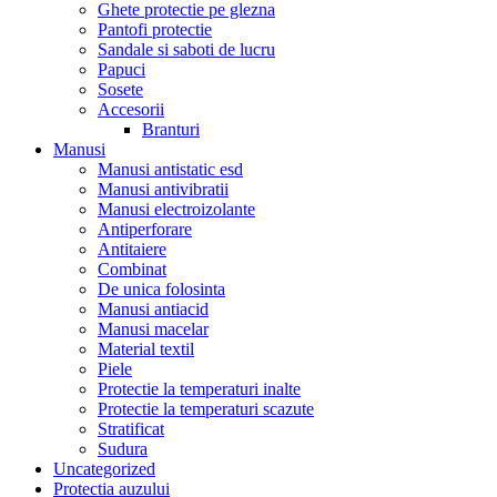
Ghete protectie pe glezna
Pantofi protectie
Sandale si saboti de lucru
Papuci
Sosete
Accesorii
Branturi
Manusi
Manusi antistatic esd
Manusi antivibratii
Manusi electroizolante
Antiperforare
Antitaiere
Combinat
De unica folosinta
Manusi antiacid
Manusi macelar
Material textil
Piele
Protectie la temperaturi inalte
Protectie la temperaturi scazute
Stratificat
Sudura
Uncategorized
Protectia auzului