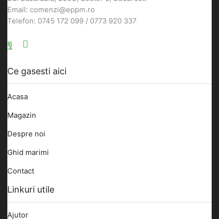
Email: comenzi@eppm.ro
Telefon: 0745 172 099 / 0773 920 337
Facebook
Email
Ce gasesti aici
Acasa
Magazin
Despre noi
Ghid marimi
Contact
Linkuri utile
Ajutor