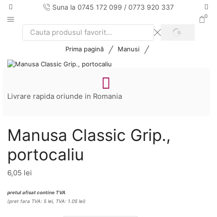
Suna la 0745 172 099 / 0773 920 337
0
SEARCH
Search
input
/
/
Prima pagină
Manusi
Livrare rapida oriunde in Romania
Manusa Classic Grip.,
portocaliu
6,05
lei
pretul afisat contine TVA
(pret fara TVA: 5 lei, TVA: 1.05 lei)