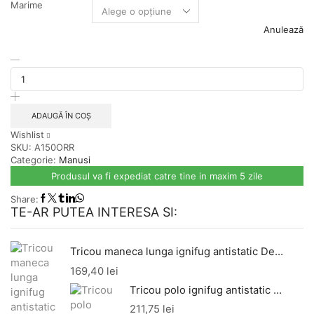
Marime
Anulează
Cantitate
Manusa
Classic
Grip.,
portocaliu
ADAUGĂ ÎN COȘ
Wishlist
SKU:
A150ORR
Categorie:
Manusi
Produsul va fi expediat catre tine in maxim 5 zile
Share:
TE-AR PUTEA INTERESA SI:
Tricou maneca lunga ignifug antistatic Defender - bleumarin
169,40
lei
Tricou polo ignifug antistatic Santana - bleumarin
211,75
lei