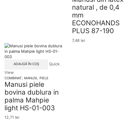
natural , de 0,4
mm
ECONOHANDS
PLUS 87-190
7,48
lei
Quick
ADAUGĂ ÎN COȘ
View
,
,
COMBINAT
MANUSI
PIELE
Manusi piele
bovina dublura in
palma Mahpie
light HS-01-003
12,71
lei