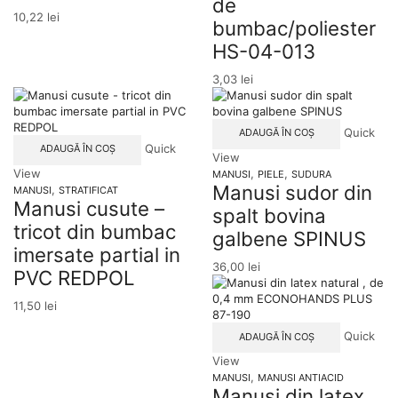
de
10,22
lei
bumbac/poliester
HS-04-013
3,03
lei
Quick
ADAUGĂ ÎN COȘ
Quick
ADAUGĂ ÎN COȘ
View
View
,
,
MANUSI
PIELE
SUDURA
Manusi sudor din
,
MANUSI
STRATIFICAT
Manusi cusute –
spalt bovina
tricot din bumbac
galbene SPINUS
imersate partial in
36,00
lei
PVC REDPOL
11,50
lei
Quick
ADAUGĂ ÎN COȘ
View
,
MANUSI
MANUSI ANTIACID
Manusi din latex