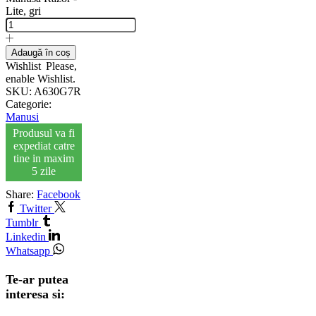
Lite, gri
Adaugă în coș
Wishlist
Please,
enable Wishlist.
SKU:
A630G7R
Categorie:
Manusi
Produsul va fi
expediat catre
tine in maxim
5 zile
Share:
Facebook
Twitter
Tumblr
Linkedin
Whatsapp
Te-ar putea
interesa si: