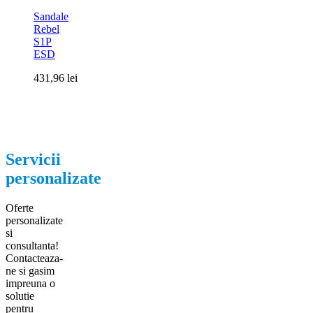
Sandale
Rebel
S1P
ESD
431,96
lei
Servicii
personalizate
Oferte
personalizate
si
consultanta!
Contacteaza-
ne si gasim
impreuna o
solutie
pentru