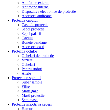
Antifoane externe
Antifoane interne
Dispozitive electronice de protectie
Accesorii antifoane
Protectia capului
Casti de protectie
Sepci protectie
Sepci palarii
Caciuli
Bonete bandane
Accesorii casti
Protectia ochilor
Ochelari de protectie
Viziere
Ochelari
Pentru sudori
Altele
Protectia respiratiei
Subansamble
Filtre
Masti gaze
Masti protectie
Semimasti
Protectie impotriva caderii
Hamuri