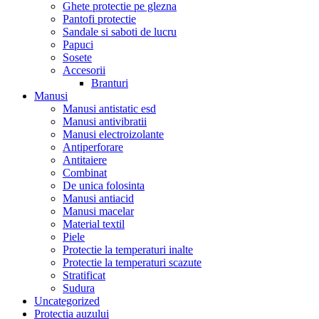
Ghete protectie pe glezna
Pantofi protectie
Sandale si saboti de lucru
Papuci
Sosete
Accesorii
Branturi
Manusi
Manusi antistatic esd
Manusi antivibratii
Manusi electroizolante
Antiperforare
Antitaiere
Combinat
De unica folosinta
Manusi antiacid
Manusi macelar
Material textil
Piele
Protectie la temperaturi inalte
Protectie la temperaturi scazute
Stratificat
Sudura
Uncategorized
Protectia auzului