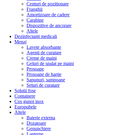
Centuri de pozitionare
Franghii
Amortizoare de cadere
Carabine
Dispozitive de ancorare
Altele
Dezinfectanti medicali
Menaj
Lavete absorbante
Agenti de curatare
Creme de maini
Geluri de spalat pe maini
Prosoape
Prosoape de hartie
Sapunuri, sampoane
Seturi de curatare
Solutii fose
Containere
Cos gunoi inox
Europubele
Altele
Baterie externa
Dozatoare
Genunchiere
Lanterne