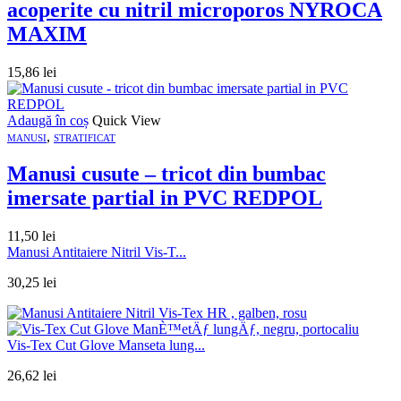
acoperite cu nitril microporos NYROCA
MAXIM
15,86
lei
Adaugă în coș
Quick View
,
MANUSI
STRATIFICAT
Manusi cusute – tricot din bumbac
imersate partial in PVC REDPOL
11,50
lei
Manusi Antitaiere Nitril Vis-T...
30,25
lei
Vis-Tex Cut Glove Manseta lung...
26,62
lei