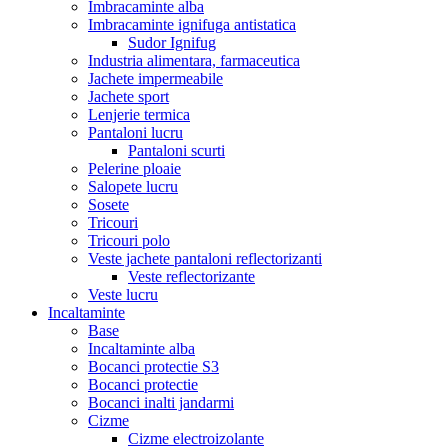
Imbracaminte alba
Imbracaminte ignifuga antistatica
Sudor Ignifug
Industria alimentara, farmaceutica
Jachete impermeabile
Jachete sport
Lenjerie termica
Pantaloni lucru
Pantaloni scurti
Pelerine ploaie
Salopete lucru
Sosete
Tricouri
Tricouri polo
Veste jachete pantaloni reflectorizanti
Veste reflectorizante
Veste lucru
Incaltaminte
Base
Incaltaminte alba
Bocanci protectie S3
Bocanci protectie
Bocanci inalti jandarmi
Cizme
Cizme electroizolante