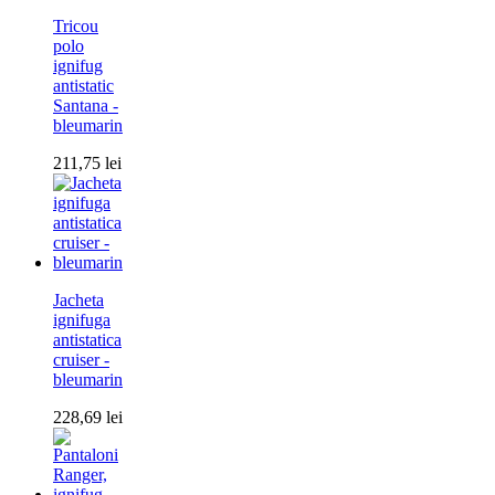
Tricou
polo
ignifug
antistatic
Santana -
bleumarin
211,75
lei
Jacheta
ignifuga
antistatica
cruiser -
bleumarin
228,69
lei