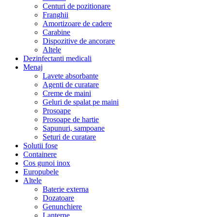
Centuri de pozitionare
Franghii
Amortizoare de cadere
Carabine
Dispozitive de ancorare
Altele
Dezinfectanti medicali
Menaj
Lavete absorbante
Agenti de curatare
Creme de maini
Geluri de spalat pe maini
Prosoape
Prosoape de hartie
Sapunuri, sampoane
Seturi de curatare
Solutii fose
Containere
Cos gunoi inox
Europubele
Altele
Baterie externa
Dozatoare
Genunchiere
Lanterne