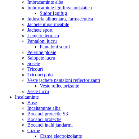
Imbracaminte alba
Imbracaminte ignifuga antistatica
Sudor Ignifug
Industria alimentara, farmaceutica
Jachete impermeabile
Jachete sport
Lenjerie termica
Pantaloni lucru
Pantaloni scurti
Pelerine ploaie
Salopete lucru
Sosete
Tricouri
Tricouri polo
Veste jachete pantaloni reflectorizanti
Veste reflectorizante
Veste lucru
Incaltaminte
Base
Incaltaminte alba
Bocanci protectie S3
Bocanci protectie
Bocanci inalti jandarmi
Cizme
Cizme electroizolante