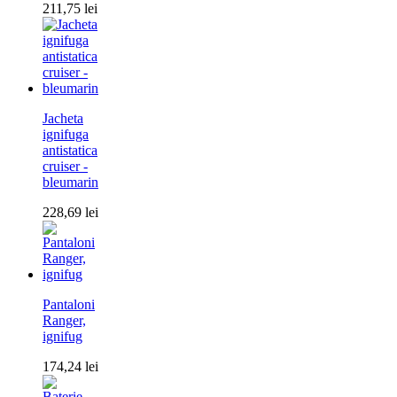
211,75
lei
Jacheta
ignifuga
antistatica
cruiser -
bleumarin
228,69
lei
Pantaloni
Ranger,
ignifug
174,24
lei