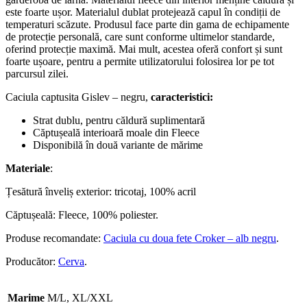
este foarte ușor. Materialul dublat protejează capul în condiții de
temperaturi scăzute. Produsul face parte din gama de echipamente
de protecție personală, care sunt conforme ultimelor standarde,
oferind protecție maximă. Mai mult, acestea oferă confort și sunt
foarte ușoare, pentru a permite utilizatorului folosirea lor pe tot
parcursul zilei.
Caciula captusita Gislev – negru,
caracteristici:
Strat dublu, pentru căldură suplimentară
Căptușeală interioară moale din Fleece
Disponibilă în două variante de mărime
Materiale
:
Țesătură înveliș exterior: tricotaj, 100% acril
Căptușeală: Fleece, 100% poliester.
Produse recomandate:
Caciula cu doua fete Croker – alb negru
.
Producător:
Cerva
.
Marime
M/L, XL/XXL