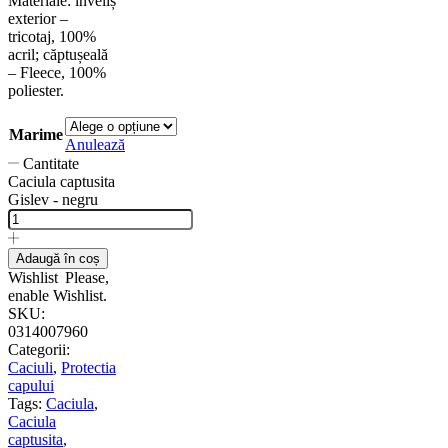
Materiale: înveliș
exterior –
tricotaj, 100%
acril; căptușeală
– Fleece, 100%
poliester.
Marime
Anulează
Cantitate
Caciula captusita
Gislev - negru
Adaugă în coș
Wishlist
Please,
enable Wishlist.
SKU:
0314007960
Categorii:
Caciuli
,
Protectia
capului
Tags:
Caciula
,
Caciula
captusita
,