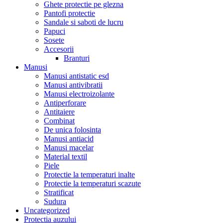
Ghete protectie pe glezna
Pantofi protectie
Sandale si saboti de lucru
Papuci
Sosete
Accesorii
Branturi
Manusi
Manusi antistatic esd
Manusi antivibratii
Manusi electroizolante
Antiperforare
Antitaiere
Combinat
De unica folosinta
Manusi antiacid
Manusi macelar
Material textil
Piele
Protectie la temperaturi inalte
Protectie la temperaturi scazute
Stratificat
Sudura
Uncategorized
Protectia auzului