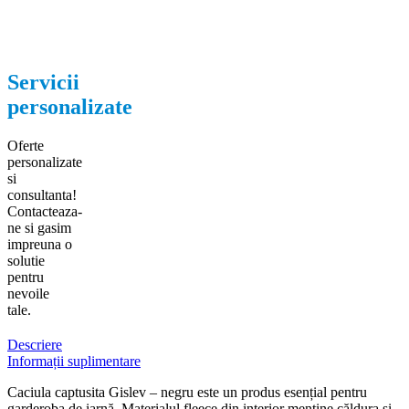
Servicii
personalizate
Oferte
personalizate
si
consultanta!
Contacteaza-
ne si gasim
impreuna o
solutie
pentru
nevoile
tale.
Descriere
Informații suplimentare
Caciula captusita Gislev – negru este un produs esențial pentru
garderoba de iarnă. Materialul fleece din interior menține căldura și