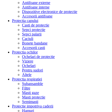
Antifoane externe
Antifoane interne
Dispozitive electronice de protectie
Accesorii antifoane
Protectia capului
Casti de protectie
Sepci protectie
Sepci palarii
Caciuli
Bonete bandane
Accesorii casti
Protectia ochilor
Ochelari de protectie
Viziere
Ochelari
Pentru sudori
Altele
Protectia respiratiei
Subansamble
Filtre
Masti gaze
Masti protectie
Semimasti
Protectie impotriva caderii
Hamuri