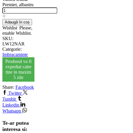
Premier, albastru
Adaugă în coș
Wishlist
Please,
enable Wishlist.
SKU:
LW12NAR
Categorie:
Imbracaminte
Produsul va fi
expediat catre
tine in maxim
5 zile
Share:
Facebook
Twitter
Tumblr
Linkedin
Whatsapp
Te-ar putea
interesa si: