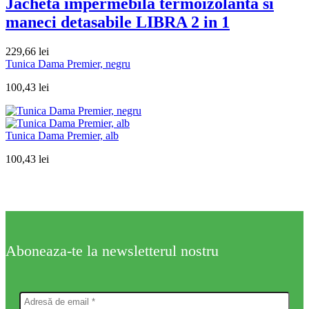
Jacheta impermebila termoizolanta si
maneci detasabile LIBRA 2 in 1
229,66
lei
Tunica Dama Premier, negru
100,43
lei
Tunica Dama Premier, alb
100,43
lei
Aboneaza-te la newsletterul nostru