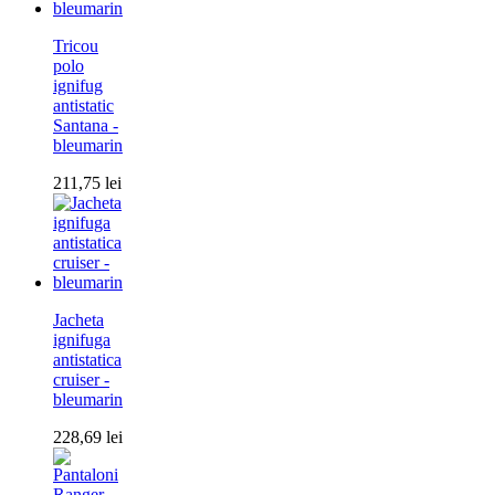
Tricou
polo
ignifug
antistatic
Santana -
bleumarin
211,75
lei
Jacheta
ignifuga
antistatica
cruiser -
bleumarin
228,69
lei