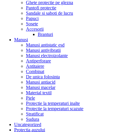
Ghete protectie pe glezna
Pantofi protectie
Sandale si saboti de lucru
Papuci
Sosete
Accesorii
Branturi
Manusi
Manusi antistatic esd
Manusi antivibratii
Manusi electroizolante
Antiperforare
Antitaiere
Combinat
De unica folosinta
Manusi antiacid
Manusi macelar
Material textil
Piele
Protectie la temperaturi inalte
Protectie la temperaturi scazute
Stratificat
Sudura
Uncategorized
Protectia auzului