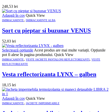
248,53
lei
Adaugă în coș
Quick View
,
IMBRACAMINTE
IMBRACAMINTE ALBA
Sort cu pieptar si buzunar VENUS
52,03
lei
Selectează opțiunile
Acest produs are mai multe variații. Opțiunile
pot fi alese în pagina produsului.
Quick View
,
,
IMBRACAMINTE
VESTE JACHETE PANTALONI REFLECTORIZANTI
VESTE
REFLECTORIZANTE
Vesta reflectorizanta LYNX – galben
18,15
lei
Adaugă în coș
Quick View
,
IMBRACAMINTE
JACHETE IMPERMEABILE