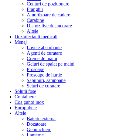
Centuri de pozitionare
Franghii
Amortizoare de cadere
Carabine
Dispozitive de ancorare
Altele
Dezinfectanti medicali
Menaj
Lavete absorbante
Agenti de curatare
Creme de maini
Geluri de spalat pe maini
Prosoape
Prosoape de hartie
Sapunuri, sampoane
Seturi de curatare
Solutii fose
Containere
Cos gunoi inox
Europubele
Altele
Baterie externa
Dozatoare
Genunchiere
Lanterne