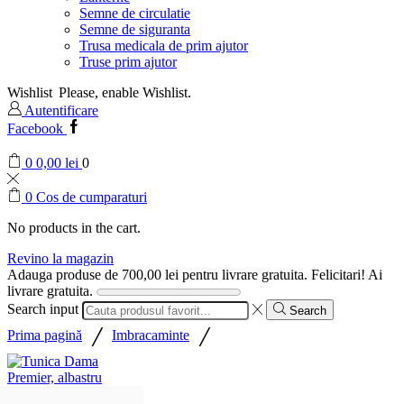
Semne de circulatie
Semne de siguranta
Trusa medicala de prim ajutor
Truse prim ajutor
Wishlist
Please, enable Wishlist.
Autentificare
Facebook
0
0,00
lei
0
0
Cos de cumparaturi
No products in the cart.
Revino la magazin
Adauga produse de
700,00
lei
pentru livrare gratuita.
Felicitari! Ai
livrare gratuita.
Search input
Search
/
/
Prima pagină
Imbracaminte