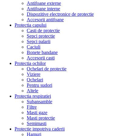
Antifoane externe
Antifoane interne
Dispozitive electronice de protectie
Accesorii antifoane
Protectia capului
Casti de protectie
Sepci protectie
Sepci palarii
Caciuli
Bonete bandane
Accesorii casti
Protectia ochilor
Ochelari de protectie
Viziere
Ochelari
Pentru sudori
Altele
Protectia respiratiei
Subansamble
Filtre
Masti gaze
Masti protectie
Semimasti
Protectie impotriva caderii
Hamuri