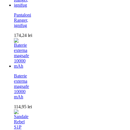
Pantaloni
Ranger,
ignifug
174,24
lei
Baterie
externa
magsafe
10000
mAh
114,95
lei