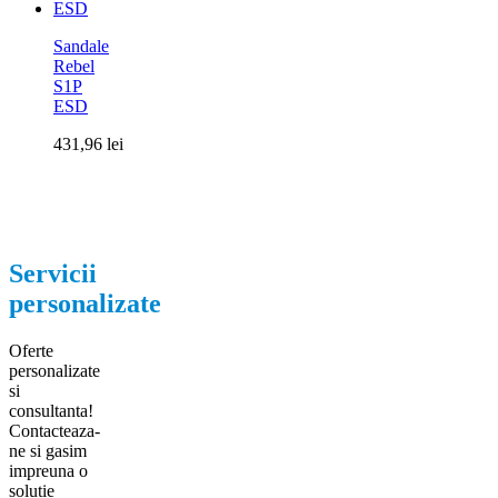
Sandale
Rebel
S1P
ESD
431,96
lei
Servicii
personalizate
Oferte
personalizate
si
consultanta!
Contacteaza-
ne si gasim
impreuna o
solutie