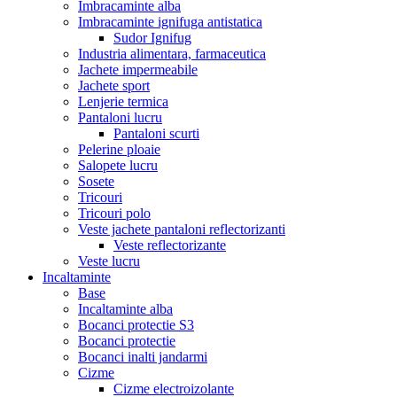
Imbracaminte alba
Imbracaminte ignifuga antistatica
Sudor Ignifug
Industria alimentara, farmaceutica
Jachete impermeabile
Jachete sport
Lenjerie termica
Pantaloni lucru
Pantaloni scurti
Pelerine ploaie
Salopete lucru
Sosete
Tricouri
Tricouri polo
Veste jachete pantaloni reflectorizanti
Veste reflectorizante
Veste lucru
Incaltaminte
Base
Incaltaminte alba
Bocanci protectie S3
Bocanci protectie
Bocanci inalti jandarmi
Cizme
Cizme electroizolante