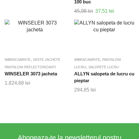
100 buc
45,98
lei
Prețul
37,51
lei
Prețul
inițial
curent
a
este:
fost:
37,51 lei.
45,98 lei.
,
,
IMBRACAMINTE
VESTE JACHETE
IMBRACAMINTE
PANTALONI
,
PANTALONI REFLECTORIZANTI
LUCRU
SALOPETE LUCRU
WINSELER 3073 jacheta
ALLYN salopeta de lucru cu
pieptar
1.824,68
lei
294,85
lei
Aboneaza-te la newsletterul nostru