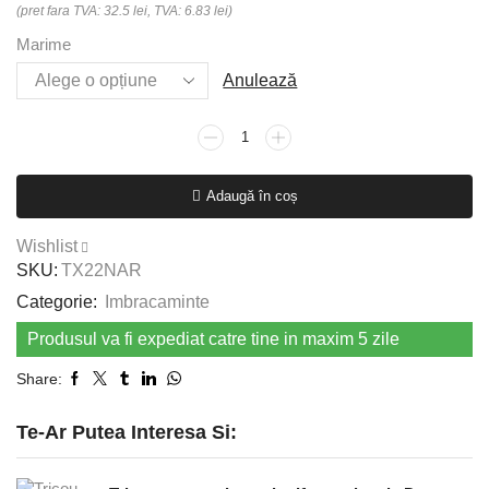
(pret fara TVA: 32.5 lei, TVA: 6.83 lei)
Marime
Anulează
Cantitate
Tricou
Portwest
Adaugă în coș
Texo
Contrast,
Wishlist
albastru
SKU:
TX22NAR
Categorie:
Imbracaminte
Produsul va fi expediat catre tine in maxim 5 zile
Share:
Te-Ar Putea Interesa Si: