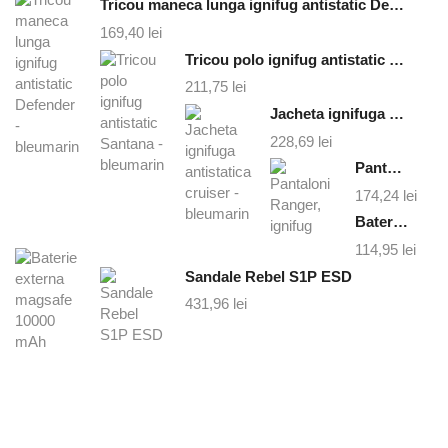
Tricou maneca lunga ignifug antistatic Defender - bleumarin
169,40
lei
Tricou polo ignifug antistatic Santana - bleumarin
211,75
lei
Jacheta ignifuga antistatica cruiser - bleumarin
228,69
lei
Pantaloni Ranger, ignifug
174,24
lei
Baterie externa magsafe 10000 mAh
114,95
lei
Sandale Rebel S1P ESD
431,96
lei