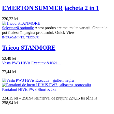
EMERTON SUMMER jacheta 2 in 1
220,22
lei
Selectează opțiunile
Acest produs are mai multe variații. Opțiunile
pot fi alese în pagina produsului.
Quick View
,
IMBRACAMINTE
TRICOURI
Tricou STANMORE
52,49
lei
Vesta PW3 HiVis Executiv &#821...
77,44
lei
Pantaloni HiVis PW3 Short &#82...
224,15
lei
–
258,94
lei
Interval de prețuri: 224,15 lei până la
258,94 lei