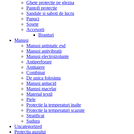
Ghete protectie pe glezna
Pantofi protectie
Sandale si saboti de lucru
Papuci
Sosete
Accesorii
Branturi
Manusi
Manusi antistatic esd
Manusi antivibratii
Manusi electroizolante
Antiperforare
Antitaiere
Combinat
De unica folosinta
Manusi antiacid
Manusi macelar
Material textil
Piele
Protectie la temperaturi inalte
Protectie la temperaturi scazute
Stratificat
Sudura
Uncategorized
Protectia auzului