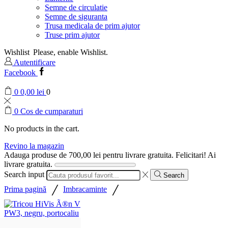
Semne de circulatie
Semne de siguranta
Trusa medicala de prim ajutor
Truse prim ajutor
Wishlist
Please, enable Wishlist.
Autentificare
Facebook
0
0,00
lei
0
0
Cos de cumparaturi
No products in the cart.
Revino la magazin
Adauga produse de
700,00
lei
pentru livrare gratuita.
Felicitari! Ai
livrare gratuita.
Search input
Search
/
/
Prima pagină
Imbracaminte