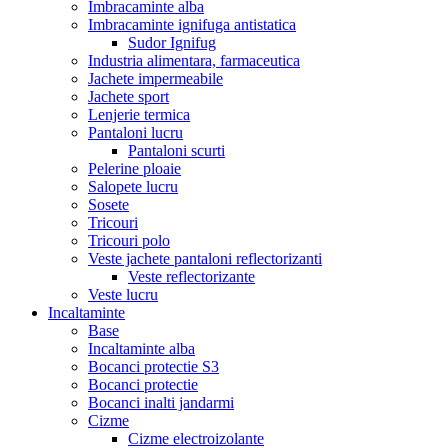
Imbracaminte alba
Imbracaminte ignifuga antistatica
Sudor Ignifug
Industria alimentara, farmaceutica
Jachete impermeabile
Jachete sport
Lenjerie termica
Pantaloni lucru
Pantaloni scurti
Pelerine ploaie
Salopete lucru
Sosete
Tricouri
Tricouri polo
Veste jachete pantaloni reflectorizanti
Veste reflectorizante
Veste lucru
Incaltaminte
Base
Incaltaminte alba
Bocanci protectie S3
Bocanci protectie
Bocanci inalti jandarmi
Cizme
Cizme electroizolante