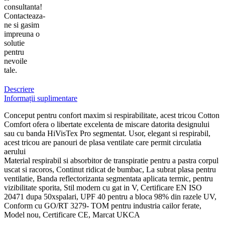
consultanta!
Contacteaza-
ne si gasim
impreuna o
solutie
pentru
nevoile
tale.
Descriere
Informații suplimentare
Conceput pentru confort maxim si respirabilitate, acest tricou Cotton
Comfort ofera o libertate excelenta de miscare datorita designului
sau cu banda HiVisTex Pro segmentat. Usor, elegant si respirabil,
acest tricou are panouri de plasa ventilate care permit circulatia
aerului
Material respirabil si absorbitor de transpiratie pentru a pastra corpul
uscat si racoros, Continut ridicat de bumbac, La subrat plasa pentru
ventilatie, Banda reflectorizanta segmentata aplicata termic, pentru
vizibilitate sporita, Stil modern cu gat in V, Certificare EN ISO
20471 dupa 50xspalari, UPF 40 pentru a bloca 98% din razele UV,
Conform cu GO/RT 3279- TOM pentru industria cailor ferate,
Model nou, Certificare CE, Marcat UKCA