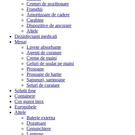
Centuri de pozitionare
Franghii
Amortizoare de cadere
Carabine
Dispozitive de ancorare
Altele
Dezinfectanti medicali
Menaj
Lavete absorbante
Agenti de curatare
Creme de maini
Geluri de spalat pe maini
Prosoape
Prosoape de hartie
Sapunuri, sampoane
Seturi de curatare
Solutii fose
Containere
Cos gunoi inox
Europubele
Altele
Baterie externa
Dozatoare
Genunchiere
Lanterne