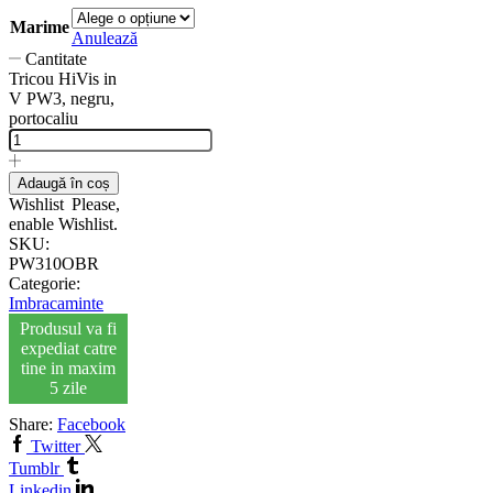
Marime
Anulează
Cantitate
Tricou HiVis in
V PW3, negru,
portocaliu
Adaugă în coș
Wishlist
Please,
enable Wishlist.
SKU:
PW310OBR
Categorie:
Imbracaminte
Produsul va fi
expediat catre
tine in maxim
5 zile
Share:
Facebook
Twitter
Tumblr
Linkedin