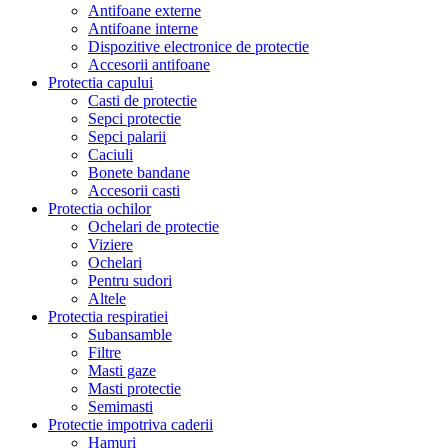
Antifoane externe
Antifoane interne
Dispozitive electronice de protectie
Accesorii antifoane
Protectia capului
Casti de protectie
Sepci protectie
Sepci palarii
Caciuli
Bonete bandane
Accesorii casti
Protectia ochilor
Ochelari de protectie
Viziere
Ochelari
Pentru sudori
Altele
Protectia respiratiei
Subansamble
Filtre
Masti gaze
Masti protectie
Semimasti
Protectie impotriva caderii
Hamuri