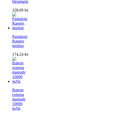
bleumarin
228,69
lei
Pantaloni
Ranger,
ignifug
174,24
lei
Baterie
externa
magsafe
10000
mAh