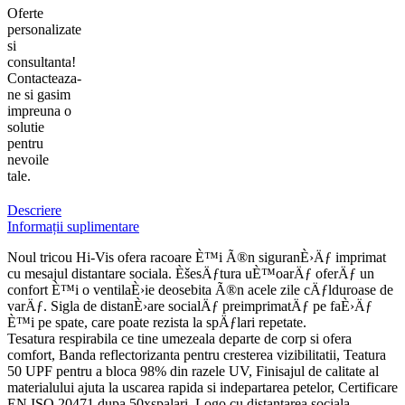
Oferte
personalizate
si
consultanta!
Contacteaza-
ne si gasim
impreuna o
solutie
pentru
nevoile
tale.
Descriere
Informații suplimentare
Noul tricou Hi-Vis ofera racoare È™i Ã®n siguranÈ›Äƒ imprimat
cu mesajul distantare sociala. ÈšesÄƒtura uÈ™oarÄƒ oferÄƒ un
confort È™i o ventilaÈ›ie deosebita Ã®n acele zile cÄƒlduroase de
varÄƒ. Sigla de distanÈ›are socialÄƒ preimprimatÄƒ pe faÈ›Äƒ
È™i pe spate, care poate rezista la spÄƒlari repetate.
Tesatura respirabila ce tine umezeala departe de corp si ofera
comfort, Banda reflectorizanta pentru cresterea vizibilitatii, Teatura
50 UPF pentru a bloca 98% din razele UV, Finisajul de calitate al
materialului ajuta la uscarea rapida si indepartarea petelor, Certificare
EN ISO 20471 dupa 50xspalari, Logo cu distantarea sociala