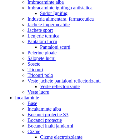
Imbracaminte alba
Imbracaminte ignifuga antistatica
Sudor Ignifug
Industria alimentara, farmaceutica
Jachete impermeabile
Jachete sport
Lenjerie termica
Pantaloni lucru
Pantaloni scurti
Pelerine ploaie
Salopete lucru
Sosete
Tricouri
Tricouri polo
Veste jachete pantaloni reflectorizanti
Veste reflectorizante
Veste lucru
Incaltaminte
Base
Incaltaminte alba
Bocanci protectie S3
Bocanci protectie
Bocanci inalti jandarmi
Cizme
Cizme electroizolante