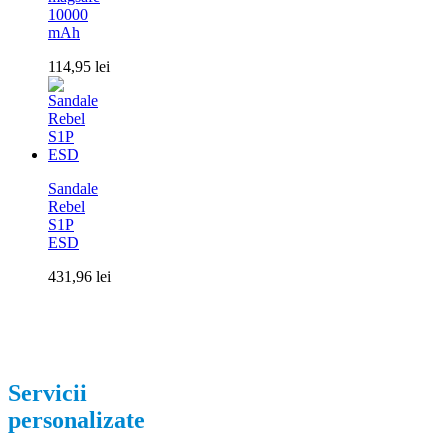
10000
mAh
114,95
lei
Sandale
Rebel
S1P
ESD
431,96
lei
Servicii
personalizate