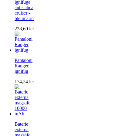
ignifuga
antistatica
cruiser -
bleumarin
228,69
lei
Pantaloni
Ranger,
ignifug
174,24
lei
Baterie
externa
magsafe