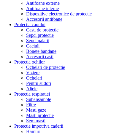
Antifoane externe
Antifoane interne
Dispozitive electronice de protectie
Accesorii antifoane
Protectia capului
Casti de protectie
Sepci protectie
Sepci palarii
Caciuli
Bonete bandane
Accesorii casti
Protectia ochilor
Ochelari de protectie
Viziere
Ochelari
Pentru sudori
Altele
Protectia respiratiei
Subansamble
Filtre
Masti gaze
Masti protectie
Semimasti
Protectie impotriva caderii
Hamuri