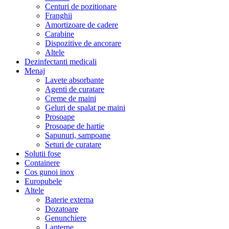
Centuri de pozitionare
Franghii
Amortizoare de cadere
Carabine
Dispozitive de ancorare
Altele
Dezinfectanti medicali
Menaj
Lavete absorbante
Agenti de curatare
Creme de maini
Geluri de spalat pe maini
Prosoape
Prosoape de hartie
Sapunuri, sampoane
Seturi de curatare
Solutii fose
Containere
Cos gunoi inox
Europubele
Altele
Baterie externa
Dozatoare
Genunchiere
Lanterne