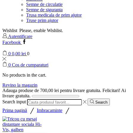
Semne de circulatie
Semne de siguranta
Trusa medicala de prim ajutor
Truse prim ajutor
Wishlist
Please, enable Wishlist.
Autentificare
Facebook
0
0,00
lei
0
0
Cos de cumparaturi
No products in the cart.
Revino la magazin
Adauga produse de
700,00
lei
pentru livrare gratuita.
Felicitari! Ai
livrare gratuita.
Search input
Search
/
/
Prima pagină
Imbracaminte