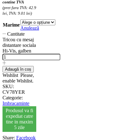
contine TVA
(pret fara TVA: 42.9
lei, TVA: 9.01 lei)
Marime
Anulează
Cantitate
Tricou cu mesaj
distantare sociala
Hi-Vis, galben
Adaugă în coș
Wishlist
Please,
enable Wishlist.
SKU:
CV78YER
Categorie:
Imbracaminte
Produsul va fi
expediat catre
tine in maxim
5 zile
Share:
Facebook