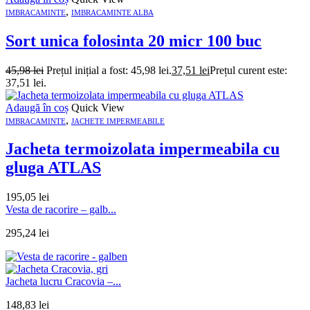
,
IMBRACAMINTE
IMBRACAMINTE ALBA
Sort unica folosinta 20 micr 100 buc
45,98
lei
Prețul inițial a fost: 45,98 lei.
37,51
lei
Prețul curent este:
37,51 lei.
Adaugă în coș
Quick View
,
IMBRACAMINTE
JACHETE IMPERMEABILE
Jacheta termoizolata impermeabila cu
gluga ATLAS
195,05
lei
Vesta de racorire – galb...
295,24
lei
Jacheta lucru Cracovia –...
148,83
lei