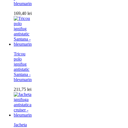
bleumarin
169,40
lei
Tricou
polo
ignifug
antistatic
Santana -
bleumarin
211,75
lei
Jacheta