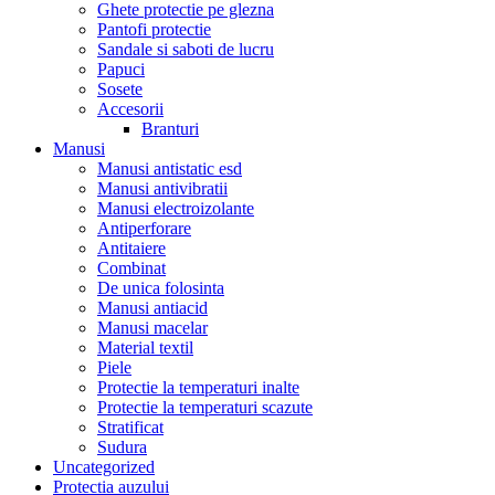
Ghete protectie pe glezna
Pantofi protectie
Sandale si saboti de lucru
Papuci
Sosete
Accesorii
Branturi
Manusi
Manusi antistatic esd
Manusi antivibratii
Manusi electroizolante
Antiperforare
Antitaiere
Combinat
De unica folosinta
Manusi antiacid
Manusi macelar
Material textil
Piele
Protectie la temperaturi inalte
Protectie la temperaturi scazute
Stratificat
Sudura
Uncategorized
Protectia auzului