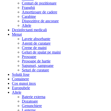
Centuri de pozitionare
Franghii
Amortizoare de cadere
Carabine
Dispozitive de ancorare
Altele
Dezinfectanti medicali
Menaj
Lavete absorbante
Agenti de curatare
Creme de maini
Geluri de spalat pe maini
Prosoape
Prosoape de hartie
Sapunuri, sampoane
Seturi de curatare
Solutii fose
Containere
Cos gunoi inox
Europubele
Altele
Baterie externa
Dozatoare
Genunchiere
Lanterne