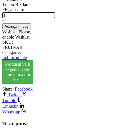
Tricou Bizflame
FR, albastru
Adaugă în coș
Wishlist
Please,
enable Wishlist.
SKU:
FR01NAR
Categorie:
Imbracaminte
Produsul va fi
expediat catre
tine in maxim
5 zile
Share:
Facebook
Twitter
Tumblr
Linkedin
Whatsapp
Te-ar putea