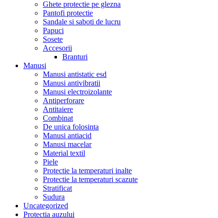
Ghete protectie pe glezna
Pantofi protectie
Sandale si saboti de lucru
Papuci
Sosete
Accesorii
Branturi
Manusi
Manusi antistatic esd
Manusi antivibratii
Manusi electroizolante
Antiperforare
Antitaiere
Combinat
De unica folosinta
Manusi antiacid
Manusi macelar
Material textil
Piele
Protectie la temperaturi inalte
Protectie la temperaturi scazute
Stratificat
Sudura
Uncategorized
Protectia auzului