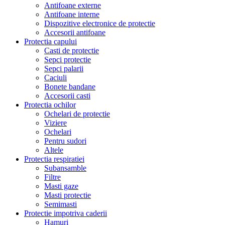
Antifoane externe
Antifoane interne
Dispozitive electronice de protectie
Accesorii antifoane
Protectia capului
Casti de protectie
Sepci protectie
Sepci palarii
Caciuli
Bonete bandane
Accesorii casti
Protectia ochilor
Ochelari de protectie
Viziere
Ochelari
Pentru sudori
Altele
Protectia respiratiei
Subansamble
Filtre
Masti gaze
Masti protectie
Semimasti
Protectie impotriva caderii
Hamuri