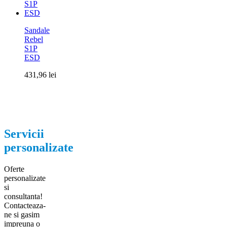
Sandale
Rebel
S1P
ESD
431,96
lei
Servicii
personalizate
Oferte
personalizate
si
consultanta!
Contacteaza-
ne si gasim
impreuna o