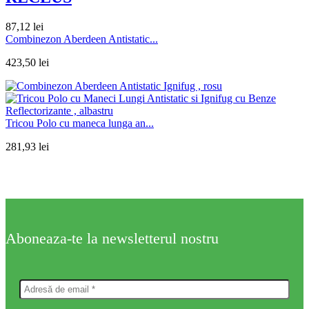
87,12
lei
Combinezon Aberdeen Antistatic...
423,50
lei
Tricou Polo cu maneca lunga an...
281,93
lei
Aboneaza-te la newsletterul nostru