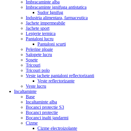
Imbracaminte alba
Imbracaminte ignifuga antistatica
Sudor Ignifug
Industria alimentara, farmaceutica
Jachete impermeabile
Jachete sport
Lenjerie termica
Pantaloni lucru
Pantaloni scurti
Pelerine ploaie
Salopete lucru
Sosete
Tricouri
Tricouri polo
Veste jachete pantaloni reflectorizanti
Veste reflectorizante
Veste lucru
Incaltaminte
Base
Incaltaminte alba
Bocanci protectie S3
Bocanci protectie
Bocanci inalti jandarmi
Cizme
Cizme electroizolante