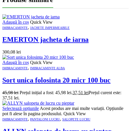
Adaugă în coș
Quick View
,
IMBRACAMINTE
JACHETE IMPERMEABILE
EMERTON jacheta de iarna
300,08
lei
Adaugă în coș
Quick View
,
IMBRACAMINTE
IMBRACAMINTE ALBA
Sort unica folosinta 20 micr 100 buc
45,98
lei
Prețul inițial a fost: 45,98 lei.
37,51
lei
Prețul curent este:
37,51 lei.
Selectează opțiunile
Acest produs are mai multe variații. Opțiunile
pot fi alese în pagina produsului.
Quick View
,
,
IMBRACAMINTE
PANTALONI LUCRU
SALOPETE LUCRU