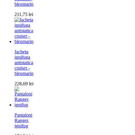
bleumarin
211,75
lei
Jacheta
ignifuga
antistatica
cruiser -
bleumarin
228,69
lei
Pantaloni
Ranger,
ignifug