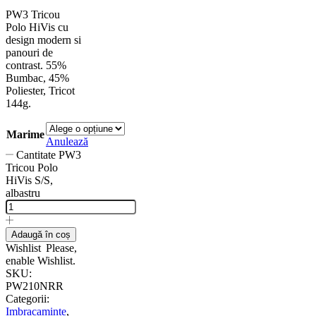
PW3 Tricou
Polo HiVis cu
design modern si
panouri de
contrast. 55%
Bumbac, 45%
Poliester, Tricot
144g.
Marime
Anulează
Cantitate PW3
Tricou Polo
HiVis S/S,
albastru
Adaugă în coș
Wishlist
Please,
enable Wishlist.
SKU:
PW210NRR
Categorii:
Imbracaminte
,