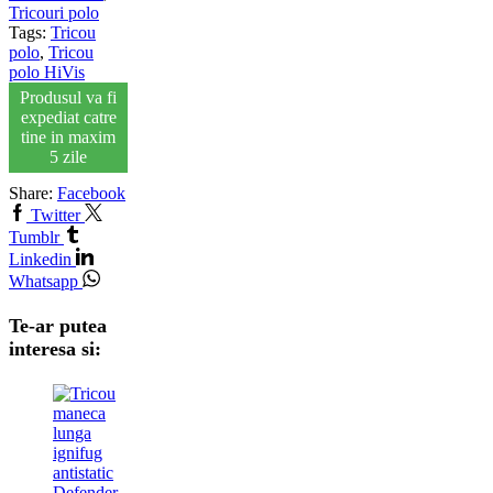
Tricouri polo
Tags:
Tricou
polo
,
Tricou
polo HiVis
Produsul va fi
expediat catre
tine in maxim
5 zile
Share:
Facebook
Twitter
Tumblr
Linkedin
Whatsapp
Te-ar putea
interesa si: