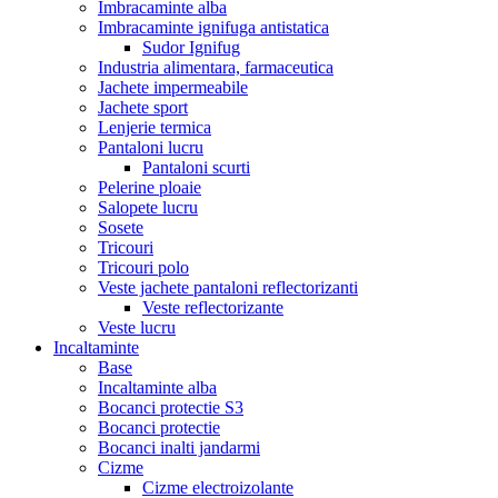
Imbracaminte alba
Imbracaminte ignifuga antistatica
Sudor Ignifug
Industria alimentara, farmaceutica
Jachete impermeabile
Jachete sport
Lenjerie termica
Pantaloni lucru
Pantaloni scurti
Pelerine ploaie
Salopete lucru
Sosete
Tricouri
Tricouri polo
Veste jachete pantaloni reflectorizanti
Veste reflectorizante
Veste lucru
Incaltaminte
Base
Incaltaminte alba
Bocanci protectie S3
Bocanci protectie
Bocanci inalti jandarmi
Cizme
Cizme electroizolante