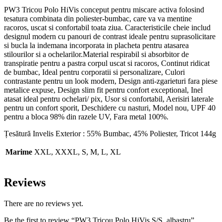
PW3 Tricou Polo HiVis conceput pentru miscare activa folosind
tesatura combinata din poliester-bumbac, care va va mentine
racoros, uscat si confortabil toata ziua. Caracteristicile cheie includ
designul modern cu panouri de contrast ideale pentru suprasolicitare
si bucla la indemana incorporata in placheta pentru atasarea
stilourilor si a ochelarilor.Material respirabil si absorbitor de
transpiratie pentru a pastra corpul uscat si racoros, Continut ridicat
de bumbac, Ideal pentru corporatii si personalizare, Culori
contrastante pentru un look modern, Design anti-zgarieturi fara piese
metalice expuse, Design slim fit pentru confort exceptional, Inel
atasat ideal pentru ochelari/ pix, Usor si confortabil, Aerisiri laterale
pentru un confort sporit, Deschidere cu nasturi, Model nou, UPF 40
pentru a bloca 98% din razele UV, Fara metal 100%.
Țesătură Invelis Exterior : 55% Bumbac, 45% Poliester, Tricot 144g
Marime
XXL, XXXL, S, M, L, XL
Reviews
There are no reviews yet.
Be the first to review “PW3 Tricou Polo HiVis S/S, albastru”