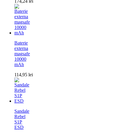
174,24
lei
Baterie
externa
magsafe
10000
mAh
114,95
lei
Sandale
Rebel
S1P
ESD