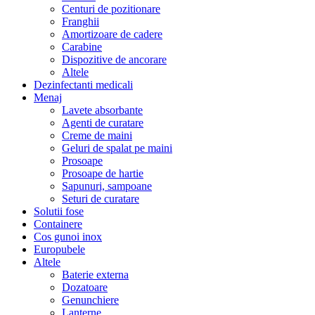
Centuri de pozitionare
Franghii
Amortizoare de cadere
Carabine
Dispozitive de ancorare
Altele
Dezinfectanti medicali
Menaj
Lavete absorbante
Agenti de curatare
Creme de maini
Geluri de spalat pe maini
Prosoape
Prosoape de hartie
Sapunuri, sampoane
Seturi de curatare
Solutii fose
Containere
Cos gunoi inox
Europubele
Altele
Baterie externa
Dozatoare
Genunchiere
Lanterne