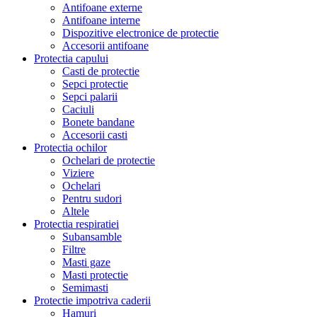
Antifoane externe
Antifoane interne
Dispozitive electronice de protectie
Accesorii antifoane
Protectia capului
Casti de protectie
Sepci protectie
Sepci palarii
Caciuli
Bonete bandane
Accesorii casti
Protectia ochilor
Ochelari de protectie
Viziere
Ochelari
Pentru sudori
Altele
Protectia respiratiei
Subansamble
Filtre
Masti gaze
Masti protectie
Semimasti
Protectie impotriva caderii
Hamuri