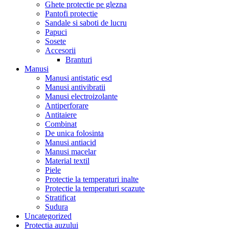
Ghete protectie pe glezna
Pantofi protectie
Sandale si saboti de lucru
Papuci
Sosete
Accesorii
Branturi
Manusi
Manusi antistatic esd
Manusi antivibratii
Manusi electroizolante
Antiperforare
Antitaiere
Combinat
De unica folosinta
Manusi antiacid
Manusi macelar
Material textil
Piele
Protectie la temperaturi inalte
Protectie la temperaturi scazute
Stratificat
Sudura
Uncategorized
Protectia auzului