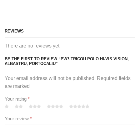
SERVICII PERSONALIZATE
Oferte personalizate si consultanta! Contacteaza-ne si
gasim impreuna o solutie pentru nevoile tale.
REVIEWS
There are no reviews yet.
BE THE FIRST TO REVIEW “PW3 TRICOU POLO HI-VIS VISION,
ALBASTRU, PORTOCALIU”
Your email address will not be published. Required fields
are marked
Your rating
*
Your review
*