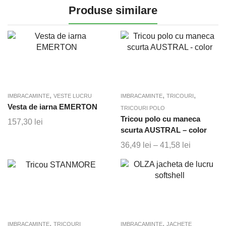
Produse similare
,
,
,
IMBRACAMINTE
VESTE LUCRU
IMBRACAMINTE
TRICOURI
Vesta de iarna EMERTON
TRICOURI POLO
Tricou polo cu maneca
157,30
lei
scurta AUSTRAL – color
Interval
36,49
lei
–
41,58
lei
de
prețuri:
36,49 lei
până
la
41,58 lei
,
,
IMBRACAMINTE
TRICOURI
IMBRACAMINTE
JACHETE