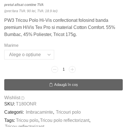
pretul afisat contine TVA
(pret fara TVA: 90 lei, TVA: 18.9 lei)
PW3 Tricou Polo Hi-Vis confectionat folosind banda
premium HiVis Tex Pro si material Cotton Comfort. 55%
Bumbac, 45% Poliester, Tricot 175g.
Marime
Cantitate
PW3
Tricou
Adaugă în coș
Polo
Hi-
Wishlist
Vis
SKU:
T180ONR
Vision,
Categorii:
Imbracaminte
albastru,
,
Tricouri polo
portocaliu
Tags:
Tricou polo
,
Tricou polo reflectorizant
,
Tricou reflectorizant