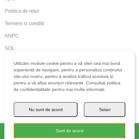
Politica de retur
Termeni si conditii
ANPC
SOL
Utilizăm module cookie pentru a vă oferi cea mai bună
Facebook
experiență de navigare, pentru a personaliza conținutul
site-ului nostru, pentru a analiza traficul acestuia și
pentru a vă afișa anunțuri relevante. Consultați politica
de confidentialitate pentru mai multe informații.
Nu sunt de acord
Setari
Sunt de acord
Ⓒ 2021 STANCOR DISTRIBUTIE SRL
Acasa
Magazin
Contact
Mai mult