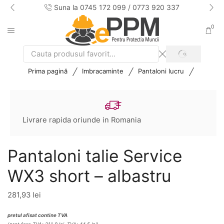
Suna la 0745 172 099 / 0773 920 337
0
SEARCH
Search
input
/
/
/
Prima pagină
Imbracaminte
Pantaloni lucru
Livrare rapida oriunde in Romania
Pantaloni talie Service
WX3 short – albastru
281,93
lei
pretul afisat contine TVA