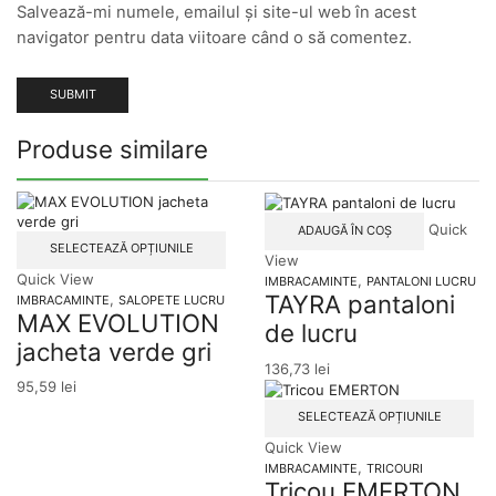
Salvează-mi numele, emailul și site-ul web în acest
navigator pentru data viitoare când o să comentez.
Produse similare
Quick
ADAUGĂ ÎN COȘ
Acest
SELECTEAZĂ OPȚIUNILE
View
produs
Quick View
,
are
IMBRACAMINTE
PANTALONI LUCRU
TAYRA pantaloni
,
mai
IMBRACAMINTE
SALOPETE LUCRU
MAX EVOLUTION
multe
de lucru
variații.
jacheta verde gri
Opțiunile
136,73
lei
pot
95,59
lei
fi
Ac
SELECTEAZĂ OPȚIUNILE
alese
pr
în
Quick View
ar
pagina
,
ma
IMBRACAMINTE
TRICOURI
produsului.
Tricou EMERTON
mu