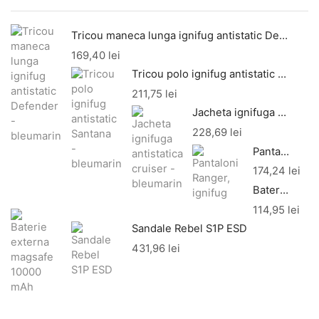
Tricou maneca lunga ignifug antistatic Defender - bleumarin
169,40
lei
Tricou polo ignifug antistatic Santana - bleumarin
211,75
lei
Jacheta ignifuga antistatica cruiser - bleumarin
228,69
lei
Pantaloni Ranger, ignifug
174,24
lei
Baterie externa magsafe 10000 mAh
114,95
lei
Sandale Rebel S1P ESD
431,96
lei