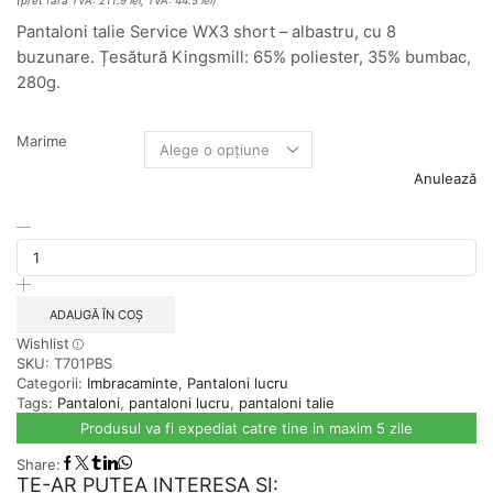
(pret fara TVA: 211.9 lei, TVA: 44.5 lei)
Pantaloni talie Service WX3 short – albastru, cu 8
buzunare. Țesătură Kingsmill: 65% poliester, 35% bumbac,
280g.
Marime
Anulează
Cantitate
Pantaloni
talie
Service
WX3
ADAUGĂ ÎN COȘ
short
Wishlist
-
SKU:
T701PBS
albastru
Categorii:
Imbracaminte
,
Pantaloni lucru
Tags:
Pantaloni
,
pantaloni lucru
,
pantaloni talie
Produsul va fi expediat catre tine in maxim 5 zile
Share:
TE-AR PUTEA INTERESA SI: