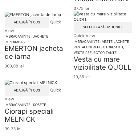
vari
37,75
lei
Opț
po
fi
Quick
ADAUGĂ ÎN COȘ
Ac
ale
SELECTEAZĂ OPȚIUNILE
View
pr
în
Quick View
,
ar
IMBRACAMINTE
JACHETE
pa
,
ma
IMBRACAMINTE
VESTE JACHETE
IMPERMEABILE
pro
EMERTON jacheta
,
mu
PANTALONI REFLECTORIZANTI
vari
VESTE REFLECTORIZANTE
de iarna
Vesta cu mare
Opț
po
vizibilitate QUOLL
300,08
lei
fi
ale
19,36
lei
în
pa
Quick
ADAUGĂ ÎN COȘ
pro
View
,
IMBRACAMINTE
SOSETE
Ciorapi speciali
MELNICK
39,33
lei