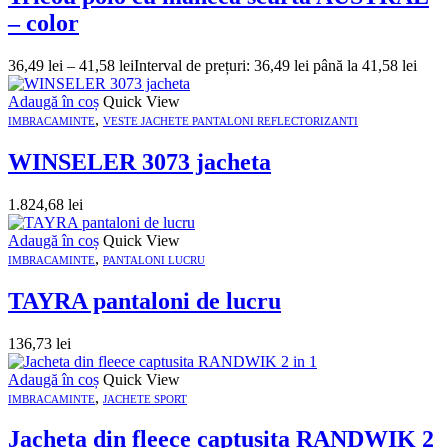
– color
36,49
lei
–
41,58
lei
Interval de prețuri: 36,49 lei până la 41,58 lei
Adaugă în coș
Quick View
,
IMBRACAMINTE
VESTE JACHETE PANTALONI REFLECTORIZANTI
WINSELER 3073 jacheta
1.824,68
lei
Adaugă în coș
Quick View
,
IMBRACAMINTE
PANTALONI LUCRU
TAYRA pantaloni de lucru
136,73
lei
Adaugă în coș
Quick View
,
IMBRACAMINTE
JACHETE SPORT
Jacheta din fleece captusita RANDWIK 2