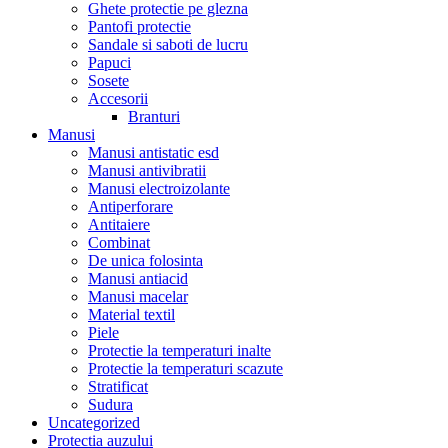
Ghete protectie pe glezna
Pantofi protectie
Sandale si saboti de lucru
Papuci
Sosete
Accesorii
Branturi
Manusi
Manusi antistatic esd
Manusi antivibratii
Manusi electroizolante
Antiperforare
Antitaiere
Combinat
De unica folosinta
Manusi antiacid
Manusi macelar
Material textil
Piele
Protectie la temperaturi inalte
Protectie la temperaturi scazute
Stratificat
Sudura
Uncategorized
Protectia auzului