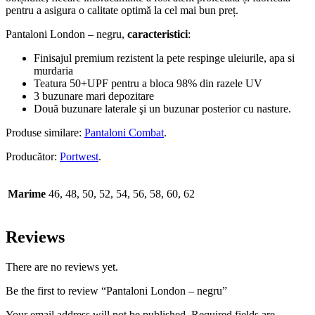
pentru a asigura o calitate optimă la cel mai bun preț.
Pantaloni London – negru,
caracteristici
:
Finisajul premium rezistent la pete respinge uleiurile, apa si
murdaria
Teatura 50+UPF pentru a bloca 98% din razele UV
3 buzunare mari depozitare
Două buzunare laterale şi un buzunar posterior cu nasture.
Produse similare:
Pantaloni Combat
.
Producător:
Portwest
.
Marime
46, 48, 50, 52, 54, 56, 58, 60, 62
Reviews
There are no reviews yet.
Be the first to review “Pantaloni London – negru”
Your email address will not be published. Required fields are