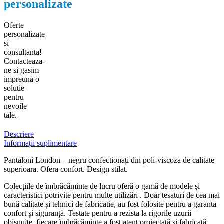
personalizate
Oferte
personalizate
si
consultanta!
Contacteaza-
ne si gasim
impreuna o
solutie
pentru
nevoile
tale.
Descriere
Informații suplimentare
Pantaloni London – negru confectionați din poli-viscoza de calitate
superioara. Ofera confort. Design stilat.
Colecțiile de îmbrăcăminte de lucru oferă o gamă de modele și
caracteristici potrivite pentru multe utilizări . Doar tesaturi de cea mai
bună calitate și tehnici de fabricatie, au fost folosite pentru a garanta
confort și siguranță. Testate pentru a rezista la rigorile uzurii
obișnuite, fiecare îmbrăcăminte a fost atent proiectată și fabricată