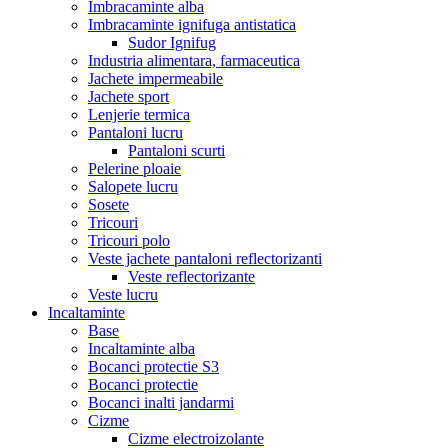
Imbracaminte alba
Imbracaminte ignifuga antistatica
Sudor Ignifug
Industria alimentara, farmaceutica
Jachete impermeabile
Jachete sport
Lenjerie termica
Pantaloni lucru
Pantaloni scurti
Pelerine ploaie
Salopete lucru
Sosete
Tricouri
Tricouri polo
Veste jachete pantaloni reflectorizanti
Veste reflectorizante
Veste lucru
Incaltaminte
Base
Incaltaminte alba
Bocanci protectie S3
Bocanci protectie
Bocanci inalti jandarmi
Cizme
Cizme electroizolante