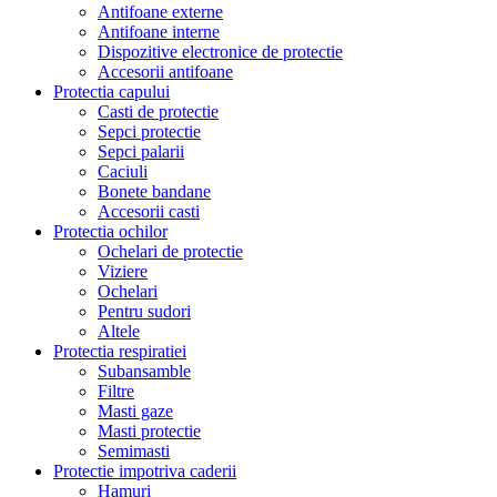
Antifoane externe
Antifoane interne
Dispozitive electronice de protectie
Accesorii antifoane
Protectia capului
Casti de protectie
Sepci protectie
Sepci palarii
Caciuli
Bonete bandane
Accesorii casti
Protectia ochilor
Ochelari de protectie
Viziere
Ochelari
Pentru sudori
Altele
Protectia respiratiei
Subansamble
Filtre
Masti gaze
Masti protectie
Semimasti
Protectie impotriva caderii
Hamuri