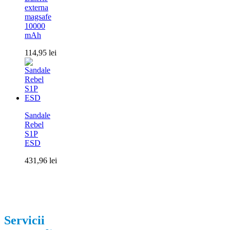
externa
magsafe
10000
mAh
114,95
lei
Sandale
Rebel
S1P
ESD
431,96
lei
Servicii