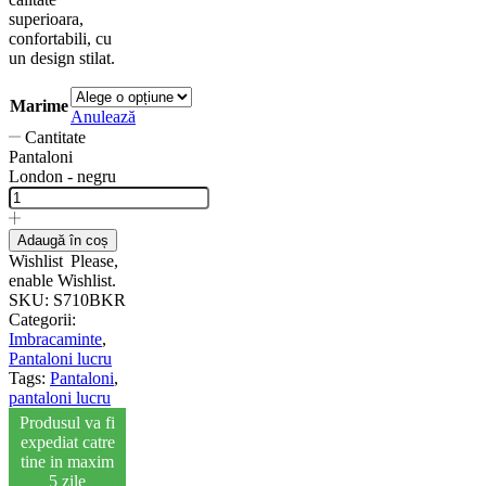
superioara,
confortabili, cu
un design stilat.
Marime
Anulează
Cantitate
Pantaloni
London - negru
Adaugă în coș
Wishlist
Please,
enable Wishlist.
SKU:
S710BKR
Categorii:
Imbracaminte
,
Pantaloni lucru
Tags:
Pantaloni
,
pantaloni lucru
Produsul va fi
expediat catre
tine in maxim
5 zile