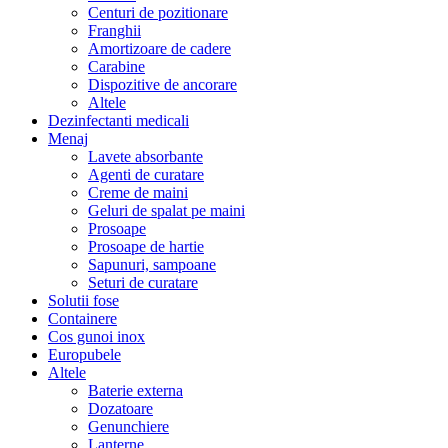
Centuri de pozitionare
Franghii
Amortizoare de cadere
Carabine
Dispozitive de ancorare
Altele
Dezinfectanti medicali
Menaj
Lavete absorbante
Agenti de curatare
Creme de maini
Geluri de spalat pe maini
Prosoape
Prosoape de hartie
Sapunuri, sampoane
Seturi de curatare
Solutii fose
Containere
Cos gunoi inox
Europubele
Altele
Baterie externa
Dozatoare
Genunchiere
Lanterne