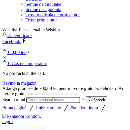
Semne de circulatie
Semne de siguranta
Trusa medicala de prim ajutor
Truse prim ajutor
Wishlist
Please, enable Wishlist.
Autentificare
Facebook
0
0,00
lei
0
0
Cos de cumparaturi
No products in the cart.
Revino la magazin
Adauga produse de
700,00
lei
pentru livrare gratuita.
Felicitari! Ai
livrare gratuita.
Search input
Search
/
/
/
Prima pagină
Imbracaminte
Pantaloni lucru