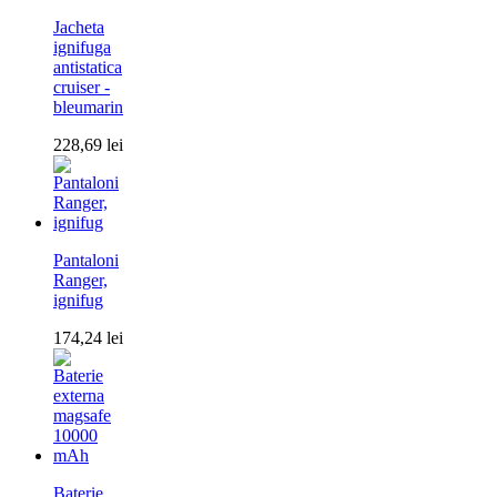
Jacheta
ignifuga
antistatica
cruiser -
bleumarin
228,69
lei
Pantaloni
Ranger,
ignifug
174,24
lei
Baterie