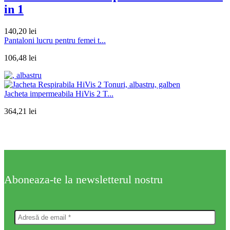
in 1
140,20
lei
Pantaloni lucru pentru femei t...
106,48
lei
Jacheta impermeabila HiVis 2 T...
364,21
lei
Aboneaza-te la newsletterul nostru