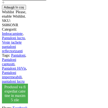
Adaugă în coș
Wishlist
Please,
enable Wishlist.
SKU:
S686ONR
Categorii:
Imbracaminte
,
Pantaloni lucru
,
Veste jachete
pantaloni
reflectorizanti
Tags:
Pantaloni
,
Pantaloni
captusiti
,
Pantaloni HiVis
,
Pantaloni
impermeabili
,
pantaloni lucru
Produsul va fi
expediat catre
tine in maxim
5 zile
Share:
Facebook