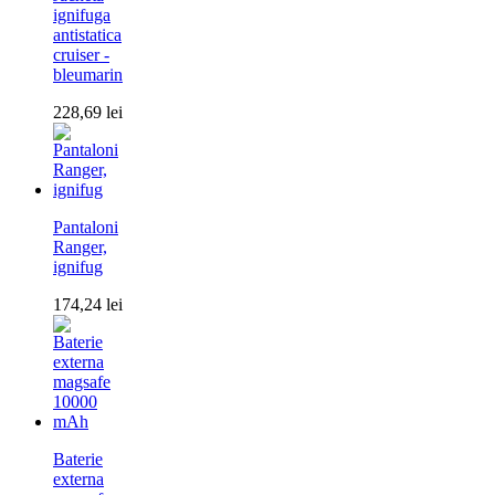
ignifuga
antistatica
cruiser -
bleumarin
228,69
lei
Pantaloni
Ranger,
ignifug
174,24
lei
Baterie
externa