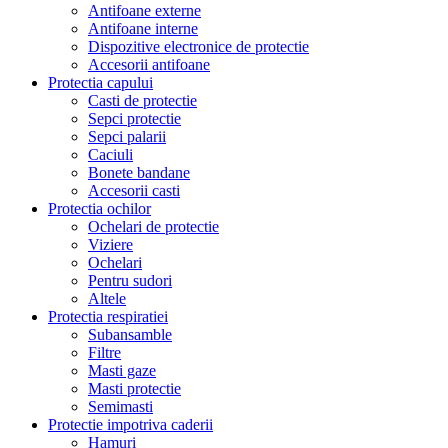
Antifoane externe
Antifoane interne
Dispozitive electronice de protectie
Accesorii antifoane
Protectia capului
Casti de protectie
Sepci protectie
Sepci palarii
Caciuli
Bonete bandane
Accesorii casti
Protectia ochilor
Ochelari de protectie
Viziere
Ochelari
Pentru sudori
Altele
Protectia respiratiei
Subansamble
Filtre
Masti gaze
Masti protectie
Semimasti
Protectie impotriva caderii
Hamuri