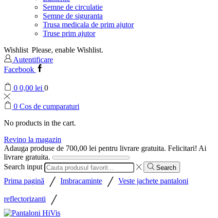
Semne de circulatie
Semne de siguranta
Trusa medicala de prim ajutor
Truse prim ajutor
Wishlist
Please, enable Wishlist.
Autentificare
Facebook
0
0,00
lei
0
0
Cos de cumparaturi
No products in the cart.
Revino la magazin
Adauga produse de
700,00
lei
pentru livrare gratuita.
Felicitari! Ai
livrare gratuita.
Search input
Search
/
/
Prima pagină
Imbracaminte
Veste jachete pantaloni
/
reflectorizanti