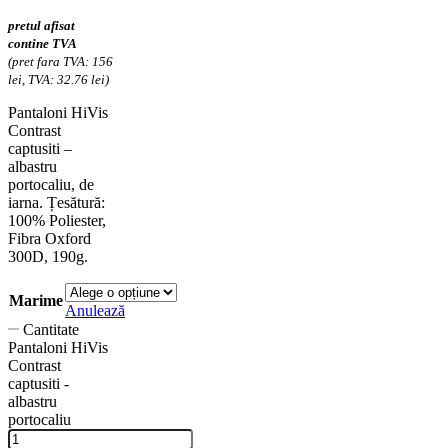
pretul afisat
contine TVA
(pret fara TVA: 156
lei, TVA: 32.76 lei)
Pantaloni HiVis
Contrast
captusiti –
albastru
portocaliu, de
iarna. Țesătură:
100% Poliester,
Fibra Oxford
300D, 190g.
Marime
Anulează
Cantitate
Pantaloni HiVis
Contrast
captusiti -
albastru
portocaliu