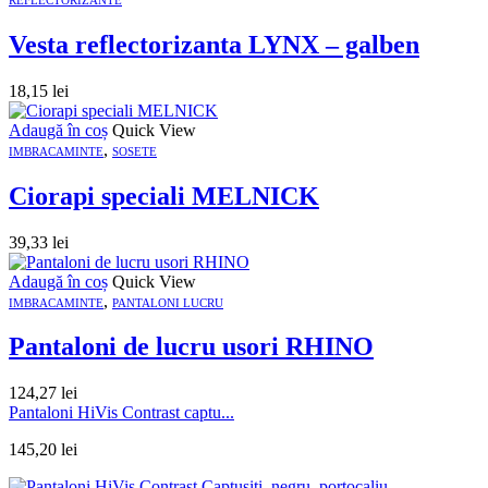
Vesta reflectorizanta LYNX – galben
18,15
lei
Adaugă în coș
Quick View
,
IMBRACAMINTE
SOSETE
Ciorapi speciali MELNICK
39,33
lei
Adaugă în coș
Quick View
,
IMBRACAMINTE
PANTALONI LUCRU
Pantaloni de lucru usori RHINO
124,27
lei
Pantaloni HiVis Contrast captu...
145,20
lei