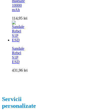
magsafe
10000
mAh
114,95
lei
Sandale
Rebel
S1P
ESD
431,96
lei
Servicii
personalizate