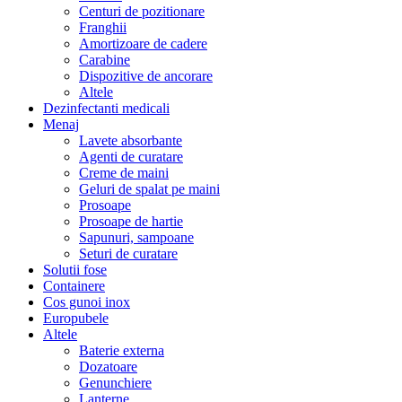
Centuri de pozitionare
Franghii
Amortizoare de cadere
Carabine
Dispozitive de ancorare
Altele
Dezinfectanti medicali
Menaj
Lavete absorbante
Agenti de curatare
Creme de maini
Geluri de spalat pe maini
Prosoape
Prosoape de hartie
Sapunuri, sampoane
Seturi de curatare
Solutii fose
Containere
Cos gunoi inox
Europubele
Altele
Baterie externa
Dozatoare
Genunchiere
Lanterne