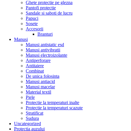
Ghete protectie pe glezna
Pantofi protectie
Sandale si saboti de lucru
Papuci
Sosete
Accesorii
Branturi
Manusi
Manusi antistatic esd
Manusi antivibratii
Manusi electroizolante
Antiperforare
Antitaiere
Combinat
De unica folosinta
Manusi antiacid
Manusi macelar
Material textil
Piele
Protectie la temperaturi inalte
Protectie la temperaturi scazute
Stratificat
Sudura
Uncategorized
Protectia auzului