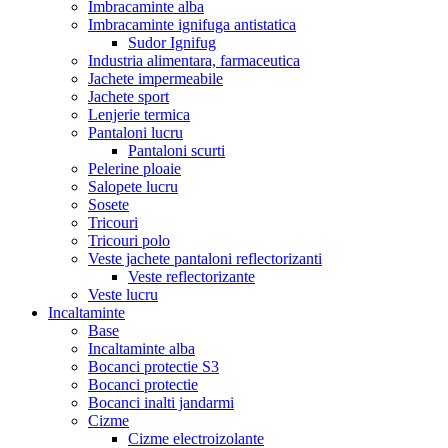
Imbracaminte alba
Imbracaminte ignifuga antistatica
Sudor Ignifug
Industria alimentara, farmaceutica
Jachete impermeabile
Jachete sport
Lenjerie termica
Pantaloni lucru
Pantaloni scurti
Pelerine ploaie
Salopete lucru
Sosete
Tricouri
Tricouri polo
Veste jachete pantaloni reflectorizanti
Veste reflectorizante
Veste lucru
Incaltaminte
Base
Incaltaminte alba
Bocanci protectie S3
Bocanci protectie
Bocanci inalti jandarmi
Cizme
Cizme electroizolante