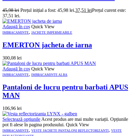
45,98
lei
Prețul inițial a fost: 45,98 lei.
37,51
lei
Prețul curent este:
37,51 lei.
Adaugă în coș
Quick View
,
IMBRACAMINTE
JACHETE IMPERMEABILE
EMERTON jacheta de iarna
300,08
lei
Adaugă în coș
Quick View
,
IMBRACAMINTE
IMBRACAMINTE ALBA
Pantaloni de lucru pentru barbati APUS
MAN
106,96
lei
Selectează opțiunile
Acest produs are mai multe variații. Opțiunile
pot fi alese în pagina produsului.
Quick View
,
,
IMBRACAMINTE
VESTE JACHETE PANTALONI REFLECTORIZANTI
VESTE
REFLECTORIZANTE