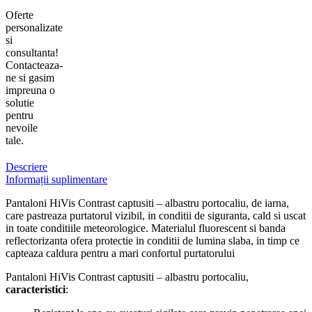
Oferte
personalizate
si
consultanta!
Contacteaza-
ne si gasim
impreuna o
solutie
pentru
nevoile
tale.
Descriere
Informații suplimentare
Pantaloni HiVis Contrast captusiti – albastru portocaliu, de iarna,
care pastreaza purtatorul vizibil, in conditii de siguranta, cald si uscat
in toate conditiile meteorologice. Materialul fluorescent si banda
reflectorizanta ofera protectie in conditii de lumina slaba, in timp ce
capteaza caldura pentru a mari confortul purtatorului
Pantaloni HiVis Contrast captusiti – albastru portocaliu,
caracteristici
: