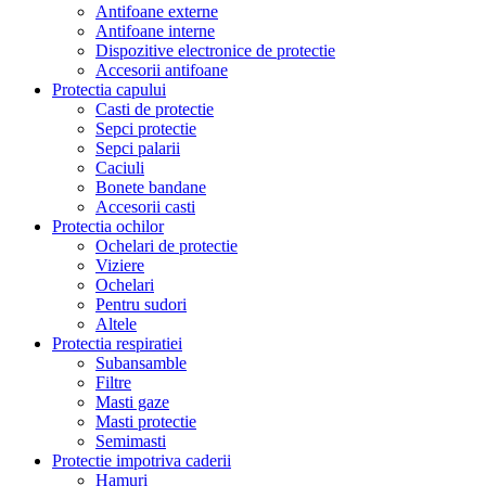
Antifoane externe
Antifoane interne
Dispozitive electronice de protectie
Accesorii antifoane
Protectia capului
Casti de protectie
Sepci protectie
Sepci palarii
Caciuli
Bonete bandane
Accesorii casti
Protectia ochilor
Ochelari de protectie
Viziere
Ochelari
Pentru sudori
Altele
Protectia respiratiei
Subansamble
Filtre
Masti gaze
Masti protectie
Semimasti
Protectie impotriva caderii
Hamuri