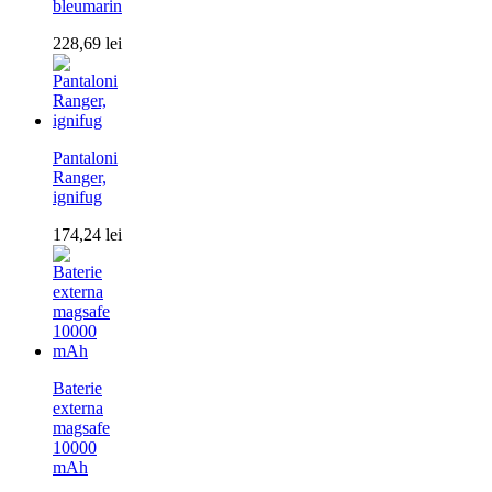
bleumarin
228,69
lei
Pantaloni
Ranger,
ignifug
174,24
lei
Baterie
externa
magsafe
10000
mAh