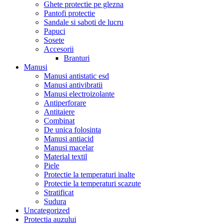
Ghete protectie pe glezna
Pantofi protectie
Sandale si saboti de lucru
Papuci
Sosete
Accesorii
Branturi
Manusi
Manusi antistatic esd
Manusi antivibratii
Manusi electroizolante
Antiperforare
Antitaiere
Combinat
De unica folosinta
Manusi antiacid
Manusi macelar
Material textil
Piele
Protectie la temperaturi inalte
Protectie la temperaturi scazute
Stratificat
Sudura
Uncategorized
Protectia auzului