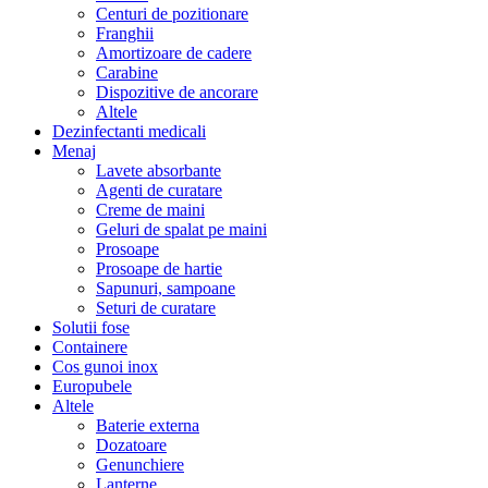
Centuri de pozitionare
Franghii
Amortizoare de cadere
Carabine
Dispozitive de ancorare
Altele
Dezinfectanti medicali
Menaj
Lavete absorbante
Agenti de curatare
Creme de maini
Geluri de spalat pe maini
Prosoape
Prosoape de hartie
Sapunuri, sampoane
Seturi de curatare
Solutii fose
Containere
Cos gunoi inox
Europubele
Altele
Baterie externa
Dozatoare
Genunchiere
Lanterne