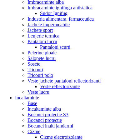
Imbracaminte alba
Imbracaminte ignifuga antistatica
Sudor Ignifug
Industria alimentara, farmaceutica
Jachete impermeabile
Jachete sport
Lenjerie termica
Pantaloni lucru
Pantaloni scurti
Pelerine ploaie
Salopete lucru
Sosete
Tricouri
Tricouri polo
Veste jachete pantaloni reflectorizanti
Veste reflectorizante
Veste lucru
Incaltaminte
Base
Incaltaminte alba
Bocanci protectie S3
Bocanci protectie
Bocanci inalti jandarmi
Cizme
Cizme electroizolante