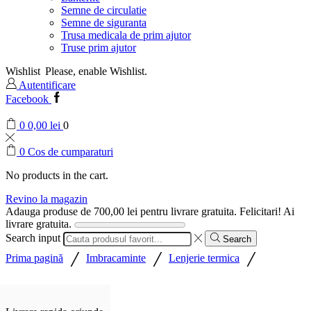
Semne de circulatie
Semne de siguranta
Trusa medicala de prim ajutor
Truse prim ajutor
Wishlist
Please, enable Wishlist.
Autentificare
Facebook
0
0,00
lei
0
0
Cos de cumparaturi
No products in the cart.
Revino la magazin
Adauga produse de
700,00
lei
pentru livrare gratuita.
Felicitari! Ai
livrare gratuita.
Search input
Search
/
/
/
Prima pagină
Imbracaminte
Lenjerie termica