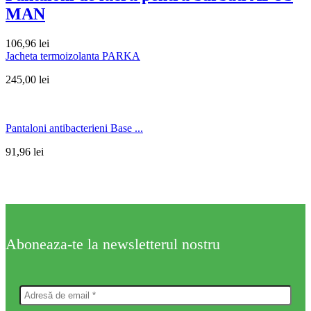
MAN
106,96
lei
Jacheta termoizolanta PARKA
245,00
lei
Pantaloni antibacterieni Base ...
91,96
lei
Aboneaza-te la newsletterul nostru