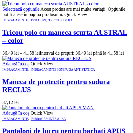
Selectează opțiunile
Acest produs are mai multe variații. Opțiunile
pot fi alese în pagina produsului.
Quick View
,
,
IMBRACAMINTE
TRICOURI
TRICOURI POLO
Tricou polo cu maneca scurta AUSTRAL
– color
36,49
lei
–
41,58
lei
Interval de prețuri: 36,49 lei până la 41,58 lei
Adaugă în coș
Quick View
,
IMBRACAMINTE
IMBRACAMINTE IGNIFUGA ANTISTATICA
Maneca de protectie pentru sudura
RECLUS
87,12
lei
Adaugă în coș
Quick View
,
IMBRACAMINTE
IMBRACAMINTE ALBA
Pantaloni de lucru pentru barbati APUS