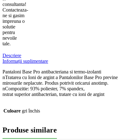
consultanta!
Contacteaza-
ne si gasim
impreuna o
solutie
pentru
nevoile
tale.
Descriere
Informații suplimentare
Pantaloni Base Pro antibacteriana si termo-izolanti
nTratarea cu Ioni de argint a Pantalonilor Base Pro previne
mirosurile neplacute. Produs potrivit oricarui anotimp.
nCompozitie: 93% poliester, 7% spandex,
nstrat superior antibacterian, tratare cu ioni de argint
Culoare
gri închis
Produse similare