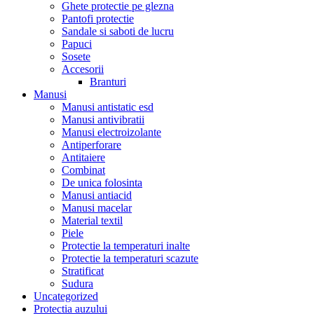
Ghete protectie pe glezna
Pantofi protectie
Sandale si saboti de lucru
Papuci
Sosete
Accesorii
Branturi
Manusi
Manusi antistatic esd
Manusi antivibratii
Manusi electroizolante
Antiperforare
Antitaiere
Combinat
De unica folosinta
Manusi antiacid
Manusi macelar
Material textil
Piele
Protectie la temperaturi inalte
Protectie la temperaturi scazute
Stratificat
Sudura
Uncategorized
Protectia auzului