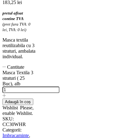
183,25
lei
pretul afisat
contine TVA
(pret fara TVA: 0
lei, TVA: 0 lei)
Masca textila
reutilizabila cu 3
straturi, ambalata
individual.
Cantitate
Masca Textila 3
straturi ( 25
Buc), alb
Adaugă în coș
Wishlist
Please,
enable Wishlist.
SKU:
CC30WHR
Categorii:
Imbracaminte
,