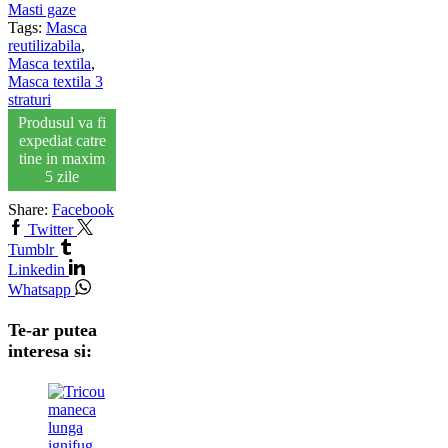
Masti gaze
Tags:
Masca
reutilizabila
,
Masca textila
,
Masca textila 3
straturi
Produsul va fi
expediat catre
tine in maxim
5 zile
Share:
Facebook
Twitter
Tumblr
Linkedin
Whatsapp
Te-ar putea
interesa si: