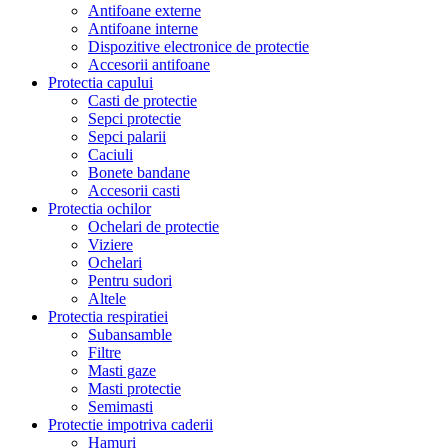
Antifoane externe
Antifoane interne
Dispozitive electronice de protectie
Accesorii antifoane
Protectia capului
Casti de protectie
Sepci protectie
Sepci palarii
Caciuli
Bonete bandane
Accesorii casti
Protectia ochilor
Ochelari de protectie
Viziere
Ochelari
Pentru sudori
Altele
Protectia respiratiei
Subansamble
Filtre
Masti gaze
Masti protectie
Semimasti
Protectie impotriva caderii
Hamuri