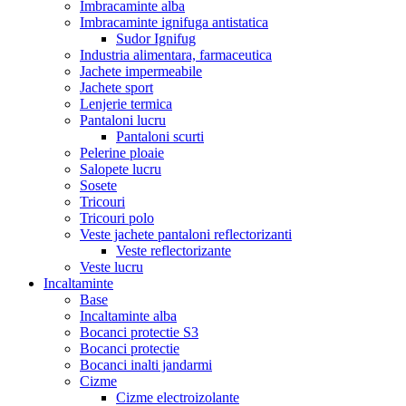
Imbracaminte alba
Imbracaminte ignifuga antistatica
Sudor Ignifug
Industria alimentara, farmaceutica
Jachete impermeabile
Jachete sport
Lenjerie termica
Pantaloni lucru
Pantaloni scurti
Pelerine ploaie
Salopete lucru
Sosete
Tricouri
Tricouri polo
Veste jachete pantaloni reflectorizanti
Veste reflectorizante
Veste lucru
Incaltaminte
Base
Incaltaminte alba
Bocanci protectie S3
Bocanci protectie
Bocanci inalti jandarmi
Cizme
Cizme electroizolante