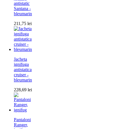
antistatic
Santana -
bleumarin
211,75
lei
Jacheta
ignifuga
antistatica
cruiser -
bleumarin
228,69
lei
Pantaloni
Ranger,