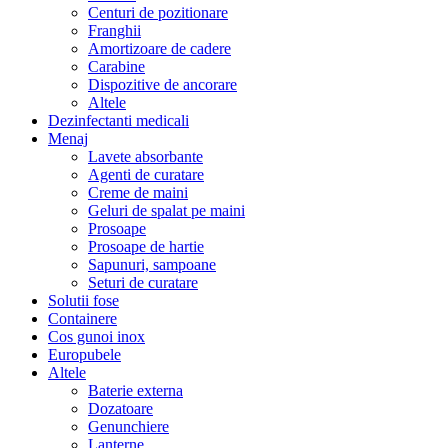
Centuri de pozitionare
Franghii
Amortizoare de cadere
Carabine
Dispozitive de ancorare
Altele
Dezinfectanti medicali
Menaj
Lavete absorbante
Agenti de curatare
Creme de maini
Geluri de spalat pe maini
Prosoape
Prosoape de hartie
Sapunuri, sampoane
Seturi de curatare
Solutii fose
Containere
Cos gunoi inox
Europubele
Altele
Baterie externa
Dozatoare
Genunchiere
Lanterne