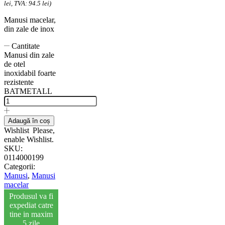
lei, TVA: 94.5 lei)
Manusi macelar,
din zale de inox
Cantitate
Manusi din zale
de otel
inoxidabil foarte
rezistente
BATMETALL
Adaugă în coș
Wishlist
Please,
enable Wishlist.
SKU:
0114000199
Categorii:
Manusi
,
Manusi
macelar
Produsul va fi
expediat catre
tine in maxim
5 zile