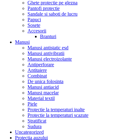
Ghete protectie pe glezna
Pantofi protectie
Sandale si saboti de lucru
Papuci
Sosete
Accesorii
Branturi
Manusi
Manusi antistatic esd
Manusi antivibratii
Manusi electroizolante
Antiperforare
Antitaiere
Combinat
De unica folosinta
Manusi antiacid
Manusi macelar
Material textil
Piele
Protectie la temperaturi inalte
Protectie la temperaturi scazute
Stratificat
Sudura
Uncategorized
Protectia auzului