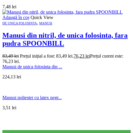
7,48
lei
Adaugă în coș
Quick View
,
DE UNICA FOLOSINTA
MANUSI
Manusi din nitril, de unica folosinta, fara
pudra SPOONBILL
83,49
lei
Prețul inițial a fost: 83,49 lei.
76,23
lei
Prețul curent este:
76,23 lei.
Manusi de unica folosinta din ...
224,13
lei
Manusi poliester cu latex negr...
3,51
lei