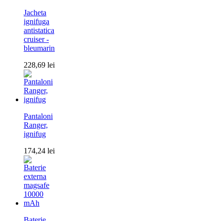
Jacheta
ignifuga
antistatica
cruiser -
bleumarin
228,69
lei
Pantaloni
Ranger,
ignifug
174,24
lei
Baterie