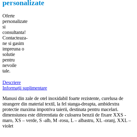
personalizate
Oferte
personalizate
si
consultanta!
Contacteaza-
ne si gasim
impreuna o
solutie
pentru
nevoile
tale.
Descriere
Informații suplimentare
Manusi din zale de otel inoxidabil foarte rezistente, curelusa de
strangere din material textil, la fel stanga-dreapta, ambidextra
protectie maxima impotriva taierii, destinata pentru macelari.
dimensiunea este diferentiata de culoarea benzii de fixare XXS -
maro, XS – verde, S -alb, M -rosu, L – albastru, XL -oranj, XXL –
violet