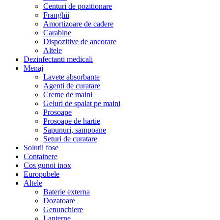
Centuri de pozitionare
Franghii
Amortizoare de cadere
Carabine
Dispozitive de ancorare
Altele
Dezinfectanti medicali
Menaj
Lavete absorbante
Agenti de curatare
Creme de maini
Geluri de spalat pe maini
Prosoape
Prosoape de hartie
Sapunuri, sampoane
Seturi de curatare
Solutii fose
Containere
Cos gunoi inox
Europubele
Altele
Baterie externa
Dozatoare
Genunchiere
Lanterne