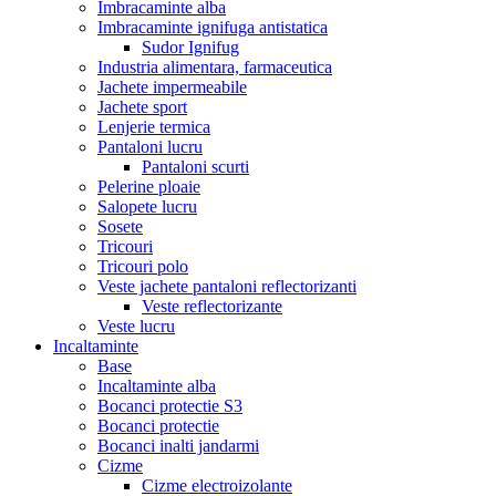
Imbracaminte alba
Imbracaminte ignifuga antistatica
Sudor Ignifug
Industria alimentara, farmaceutica
Jachete impermeabile
Jachete sport
Lenjerie termica
Pantaloni lucru
Pantaloni scurti
Pelerine ploaie
Salopete lucru
Sosete
Tricouri
Tricouri polo
Veste jachete pantaloni reflectorizanti
Veste reflectorizante
Veste lucru
Incaltaminte
Base
Incaltaminte alba
Bocanci protectie S3
Bocanci protectie
Bocanci inalti jandarmi
Cizme
Cizme electroizolante