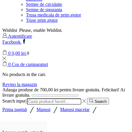
Semne de circulatie
Semne de siguranta
Trusa medicala de prim ajutor
Truse prim ajutor
Wishlist
Please, enable Wishlist.
Autentificare
Facebook
0
0,00
lei
0
0
Cos de cumparaturi
No products in the cart.
Revino la magazin
Adauga produse de
700,00
lei
pentru livrare gratuita.
Felicitari! Ai
livrare gratuita.
Search input
Search
/
/
/
Prima pagină
Manusi
Manusi macelar