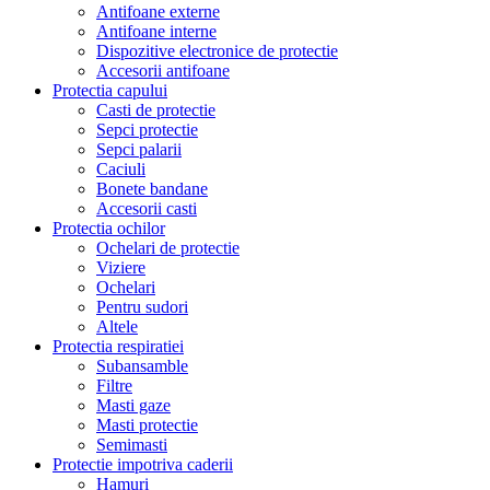
Antifoane externe
Antifoane interne
Dispozitive electronice de protectie
Accesorii antifoane
Protectia capului
Casti de protectie
Sepci protectie
Sepci palarii
Caciuli
Bonete bandane
Accesorii casti
Protectia ochilor
Ochelari de protectie
Viziere
Ochelari
Pentru sudori
Altele
Protectia respiratiei
Subansamble
Filtre
Masti gaze
Masti protectie
Semimasti
Protectie impotriva caderii
Hamuri