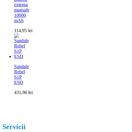
externa
magsafe
10000
mAh
114,95
lei
Sandale
Rebel
S1P
ESD
431,96
lei
Servicii