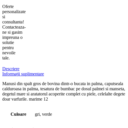
Oferte
personalizate
si
consultanta!
Contacteaza-
ne si gasim
impreuna o
solutie
pentru
nevoile
tale.
Descriere
Informații suplimentare
Manusi din spalt gros de bovina dintr-o bucata in palma, caputseala
calduroasa in palma, tesatura de bumbac pe dosul palmei si manseta,
degetul mare si aratatorul acoperite complet cu piele, celelalte degete
doar varfurile. marime 12
Culoare
gri, verde