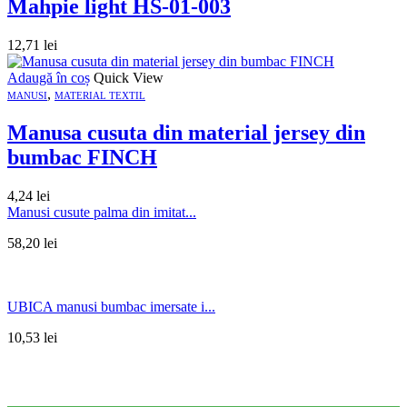
Mahpie light HS-01-003
12,71
lei
Adaugă în coș
Quick View
,
MANUSI
MATERIAL TEXTIL
Manusa cusuta din material jersey din
bumbac FINCH
4,24
lei
Manusi cusute palma din imitat...
58,20
lei
UBICA manusi bumbac imersate i...
10,53
lei