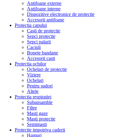
Antifoane externe
Antifoane interne
Dispozitive electronice de protectie
Accesorii antifoane
Protectia capului
Casti de protectie
Sepci protectie
Sepci palarii
Caciuli
Bonete bandane
Accesorii casti
Protectia ochilor
Ochelari de protectie
Viziere
Ochelari
Pentru sudori
Altele
Protectia respiratiei
Subansamble
Filtre
Masti gaze
Masti protectie
Semimasti
Protectie impotriva caderii
Hamuri