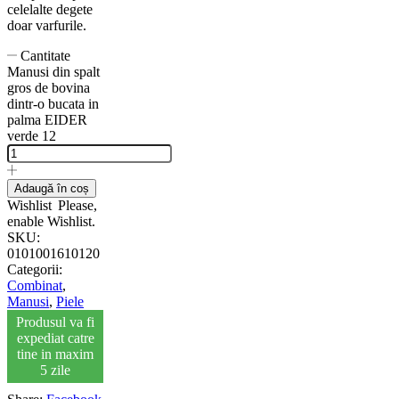
celelalte degete
doar varfurile.
Cantitate
Manusi din spalt
gros de bovina
dintr-o bucata in
palma EIDER
verde 12
Adaugă în coș
Wishlist
Please,
enable Wishlist.
SKU:
0101001610120
Categorii:
Combinat
,
Manusi
,
Piele
Produsul va fi
expediat catre
tine in maxim
5 zile