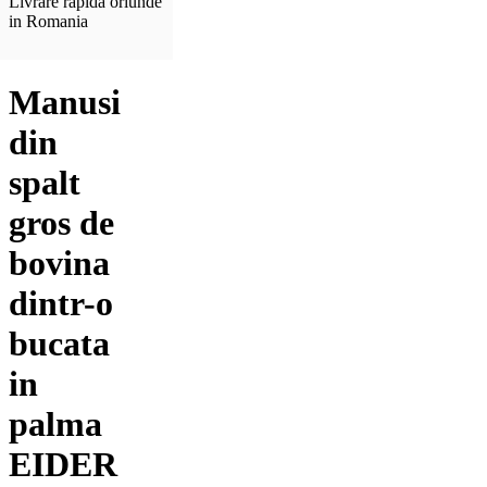
Livrare rapida oriunde
in Romania
Manusi
din
spalt
gros de
bovina
dintr-o
bucata
in
palma
EIDER