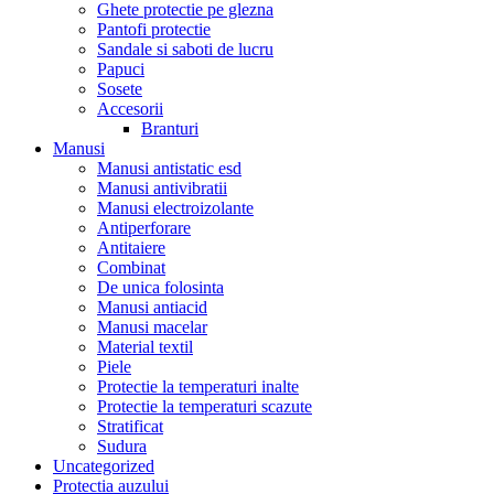
Ghete protectie pe glezna
Pantofi protectie
Sandale si saboti de lucru
Papuci
Sosete
Accesorii
Branturi
Manusi
Manusi antistatic esd
Manusi antivibratii
Manusi electroizolante
Antiperforare
Antitaiere
Combinat
De unica folosinta
Manusi antiacid
Manusi macelar
Material textil
Piele
Protectie la temperaturi inalte
Protectie la temperaturi scazute
Stratificat
Sudura
Uncategorized
Protectia auzului