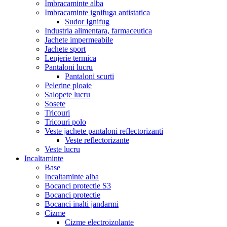
Imbracaminte alba
Imbracaminte ignifuga antistatica
Sudor Ignifug
Industria alimentara, farmaceutica
Jachete impermeabile
Jachete sport
Lenjerie termica
Pantaloni lucru
Pantaloni scurti
Pelerine ploaie
Salopete lucru
Sosete
Tricouri
Tricouri polo
Veste jachete pantaloni reflectorizanti
Veste reflectorizante
Veste lucru
Incaltaminte
Base
Incaltaminte alba
Bocanci protectie S3
Bocanci protectie
Bocanci inalti jandarmi
Cizme
Cizme electroizolante