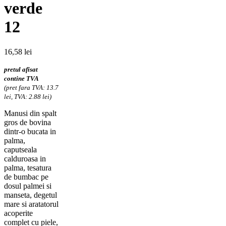
verde
12
16,58
lei
pretul afisat
contine TVA
(pret fara TVA: 13.7
lei, TVA: 2.88 lei)
Manusi din spalt
gros de bovina
dintr-o bucata in
palma,
caputseala
calduroasa in
palma, tesatura
de bumbac pe
dosul palmei si
manseta, degetul
mare si aratatorul
acoperite
complet cu piele,