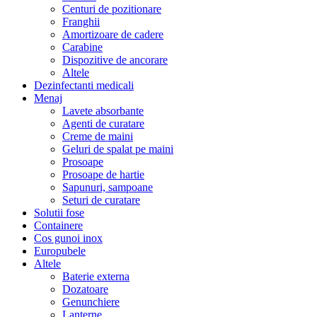
Centuri de pozitionare
Franghii
Amortizoare de cadere
Carabine
Dispozitive de ancorare
Altele
Dezinfectanti medicali
Menaj
Lavete absorbante
Agenti de curatare
Creme de maini
Geluri de spalat pe maini
Prosoape
Prosoape de hartie
Sapunuri, sampoane
Seturi de curatare
Solutii fose
Containere
Cos gunoi inox
Europubele
Altele
Baterie externa
Dozatoare
Genunchiere
Lanterne