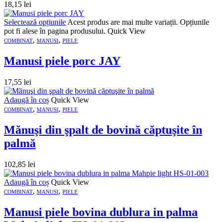
18,15
lei
Selectează opțiunile
Acest produs are mai multe variații. Opțiunile
pot fi alese în pagina produsului.
Quick View
,
,
COMBINAT
MANUSI
PIELE
Manusi piele porc JAY
17,55
lei
Adaugă în coș
Quick View
,
,
COMBINAT
MANUSI
PIELE
Mănuşi din şpalt de bovină căptuşite în
palmă
102,85
lei
Adaugă în coș
Quick View
,
,
COMBINAT
MANUSI
PIELE
Manusi piele bovina dublura in palma