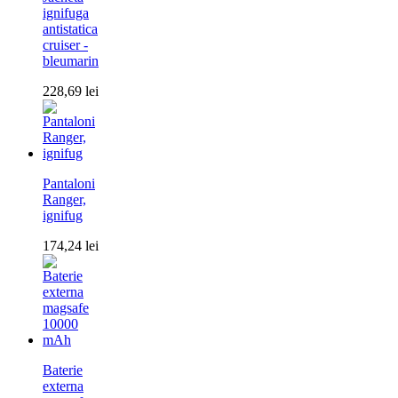
ignifuga
antistatica
cruiser -
bleumarin
228,69
lei
Pantaloni
Ranger,
ignifug
174,24
lei
Baterie
externa