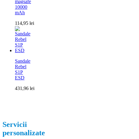
magsafe
10000
mAh
114,95
lei
Sandale
Rebel
S1P
ESD
431,96
lei
Servicii
personalizate