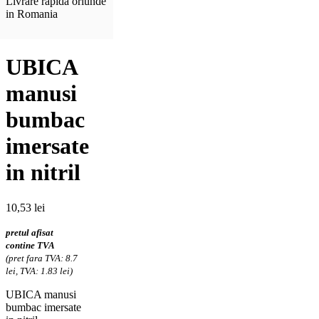
Livrare rapida oriunde
in Romania
UBICA
manusi
bumbac
imersate
in nitril
10,53
lei
pretul afisat
contine TVA
(pret fara TVA: 8.7
lei, TVA: 1.83 lei)
UBICA manusi
bumbac imersate