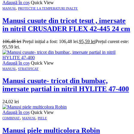
Adaugă în coș
Quick View
,
MANUSI
PROTECTIE LA TEMPERATURI INALTE
Manusi cusute din tricot tesut , imersate
in nitril CRUSADER FLEX 42-445 24 cm
106,48
lei
Prețul inițial a fost: 106,48 lei.
95,59
lei
Prețul curent este:
95,59 lei.
Adaugă în coș
Quick View
,
MANUSI
STRATIFICAT
Manusi cusute- tricot din bumbac,
imersate partial in nitril HYLITE 47-400
24,02
lei
Adaugă în coș
Quick View
,
,
COMBINAT
MANUSI
PIELE
Manusi piele multicolora Robin