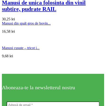
Manusi de unica folosinta din vinil
subtire, pudrate RAIL
30,25
lei
Manusi din spalt gros de bovin...
16,58
lei
Manusi cusute – tricot i...
9,68
lei
Aboneaza-te la newsletterul nostru