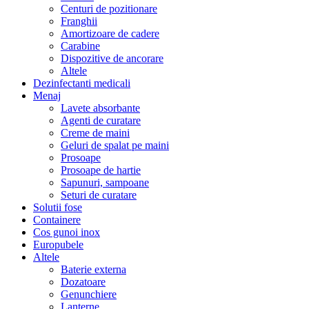
Centuri de pozitionare
Franghii
Amortizoare de cadere
Carabine
Dispozitive de ancorare
Altele
Dezinfectanti medicali
Menaj
Lavete absorbante
Agenti de curatare
Creme de maini
Geluri de spalat pe maini
Prosoape
Prosoape de hartie
Sapunuri, sampoane
Seturi de curatare
Solutii fose
Containere
Cos gunoi inox
Europubele
Altele
Baterie externa
Dozatoare
Genunchiere
Lanterne