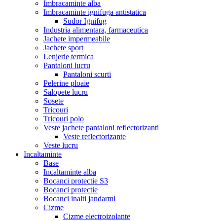
Imbracaminte alba
Imbracaminte ignifuga antistatica
Sudor Ignifug
Industria alimentara, farmaceutica
Jachete impermeabile
Jachete sport
Lenjerie termica
Pantaloni lucru
Pantaloni scurti
Pelerine ploaie
Salopete lucru
Sosete
Tricouri
Tricouri polo
Veste jachete pantaloni reflectorizanti
Veste reflectorizante
Veste lucru
Incaltaminte
Base
Incaltaminte alba
Bocanci protectie S3
Bocanci protectie
Bocanci inalti jandarmi
Cizme
Cizme electroizolante