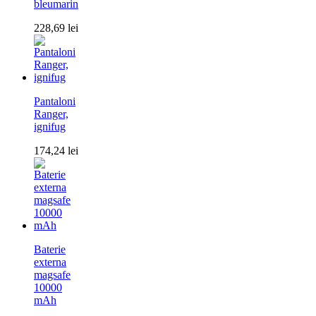
bleumarin
228,69
lei
Pantaloni
Ranger,
ignifug
174,24
lei
Baterie
externa
magsafe
10000
mAh