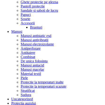
Ghete protectie pe glezna
Pantofi protectie
Sandale si saboti de lucru
Papuci
Sosete
Accesorii
Branturi
Manusi
Manusi antistatic esd
Manusi antivibratii
Manusi electroizolante
Antiperforare
Antitaiere
Combinat
De unica folosinta
Manusi antiacid
Manusi macelar
Material textil
Piele
Protectie la temperaturi inalte
Protectie la temperaturi scazute
Stratificat
Sudura
Uncategorized
Protectia auzului