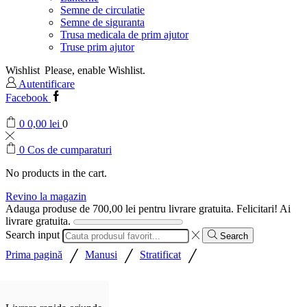
Semne de circulatie
Semne de siguranta
Trusa medicala de prim ajutor
Truse prim ajutor
Wishlist
Please, enable Wishlist.
Autentificare
Facebook
0
0,00
lei
0
0
Cos de cumparaturi
No products in the cart.
Revino la magazin
Adauga produse de
700,00
lei
pentru livrare gratuita.
Felicitari! Ai
livrare gratuita.
Search input
Search
/
/
/
Prima pagină
Manusi
Stratificat