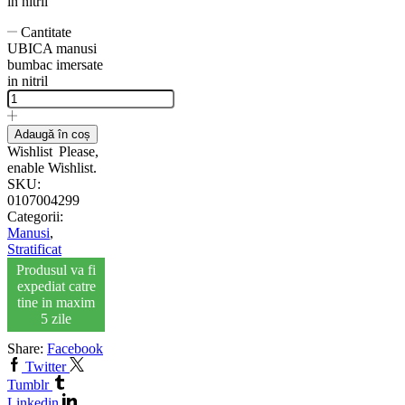
in nitril
Cantitate
UBICA manusi
bumbac imersate
in nitril
Adaugă în coș
Wishlist
Please,
enable Wishlist.
SKU:
0107004299
Categorii:
Manusi
,
Stratificat
Produsul va fi
expediat catre
tine in maxim
5 zile
Share:
Facebook
Twitter
Tumblr
Linkedin