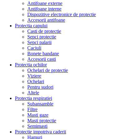
Antifoane externe
Antifoane interne
Dispozitive electronice de protectie
Accesorii antifoane
Protectia capului
Casti de protectie
Sepci protectie
Sepci palarii
Caciuli
Bonete bandane
Accesorii casti
Protectia ochilor
Ochelari de protectie
Viziere
Ochelari
Pentru sudori
Altele
Protectia respiratiei
Subansamble
Filtre
Masti gaze
Masti protectie
Semimasti
Protectie impotriva caderii
Hamuri