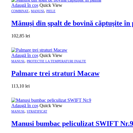
Adaugă în coș
Quick View
,
,
COMBINAT
MANUSI
PIELE
Mănuşi din şpalt de bovină căptuşite în
102,85
lei
Adaugă în coș
Quick View
,
MANUSI
PROTECTIE LA TEMPERATURI INALTE
Palmare trei straturi Macaw
113,10
lei
Adaugă în coș
Quick View
,
MANUSI
STRATIFICAT
Manusi bumbac peliculizat SWIFT Nr.