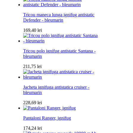
Tricou maneca lunga ignifug antistatic
Defender - bleumarin
169,40
lei
Tricou polo ignifug antistatic Santana -
bleumarin
211,75
lei
Jacheta ignifuga antistatica cruiser -
bleumarin
228,69
lei
Pantaloni Ranger, ignifug
174,24
lei