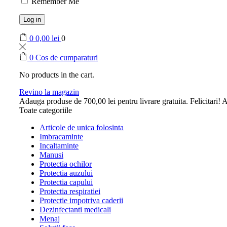
Remember Me
Log in
0
0,00
lei
0
0
Cos de cumparaturi
No products in the cart.
Revino la magazin
Adauga produse de
700,00
lei
pentru livrare gratuita.
Felicitari! A
Toate categoriile
Articole de unica folosinta
Imbracaminte
Incaltaminte
Manusi
Protectia ochilor
Protectia auzului
Protectia capului
Protectia respiratiei
Protectie impotriva caderii
Dezinfectanti medicali
Menaj