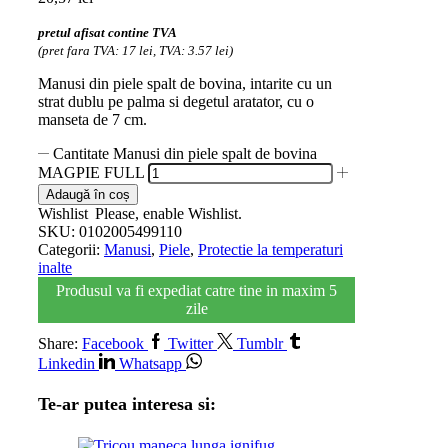
pretul afisat contine TVA
(pret fara TVA: 17 lei, TVA: 3.57 lei)
Manusi din piele spalt de bovina, intarite cu un
strat dublu pe palma si degetul aratator, cu o
manseta de 7 cm.
Cantitate Manusi din piele spalt de bovina
MAGPIE FULL
Adaugă în coș
Wishlist
Please, enable Wishlist.
SKU:
0102005499110
Categorii:
Manusi
,
Piele
,
Protectie la temperaturi
inalte
Produsul va fi expediat catre tine in maxim 5
zile
Share:
Facebook
Twitter
Tumblr
Linkedin
Whatsapp
Te-ar putea interesa si: