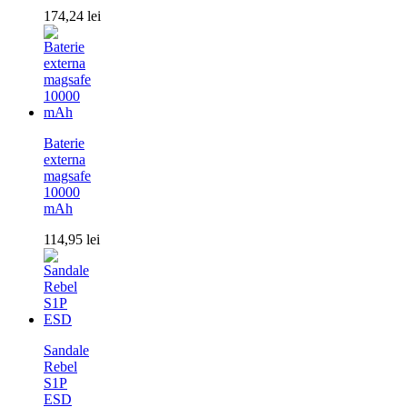
174,24
lei
Baterie
externa
magsafe
10000
mAh
114,95
lei
Sandale
Rebel
S1P
ESD