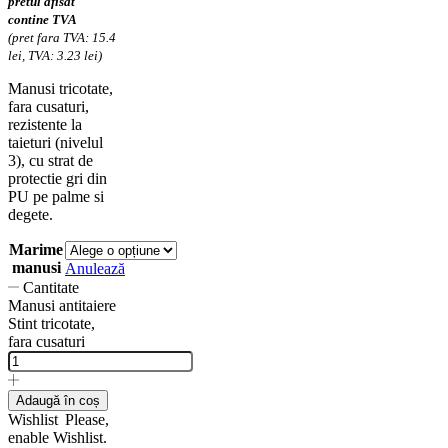
pretul afisat
contine TVA
(pret fara TVA: 15.4
lei, TVA: 3.23 lei)
Manusi tricotate,
fara cusaturi,
rezistente la
taieturi (nivelul
3), cu strat de
protectie gri din
PU pe palme si
degete.
Marime
manusi
Anulează
Cantitate
Manusi antitaiere
Stint tricotate,
fara cusaturi
Adaugă în coș
Wishlist
Please,
enable Wishlist.