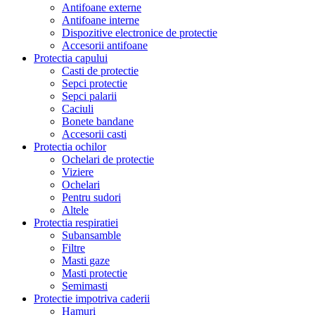
Antifoane externe
Antifoane interne
Dispozitive electronice de protectie
Accesorii antifoane
Protectia capului
Casti de protectie
Sepci protectie
Sepci palarii
Caciuli
Bonete bandane
Accesorii casti
Protectia ochilor
Ochelari de protectie
Viziere
Ochelari
Pentru sudori
Altele
Protectia respiratiei
Subansamble
Filtre
Masti gaze
Masti protectie
Semimasti
Protectie impotriva caderii
Hamuri