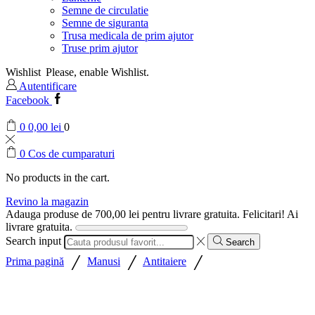
Semne de circulatie
Semne de siguranta
Trusa medicala de prim ajutor
Truse prim ajutor
Wishlist
Please, enable Wishlist.
Autentificare
Facebook
0
0,00
lei
0
0
Cos de cumparaturi
No products in the cart.
Revino la magazin
Adauga produse de
700,00
lei
pentru livrare gratuita.
Felicitari! Ai
livrare gratuita.
Search input
Search
/
/
/
Prima pagină
Manusi
Antitaiere