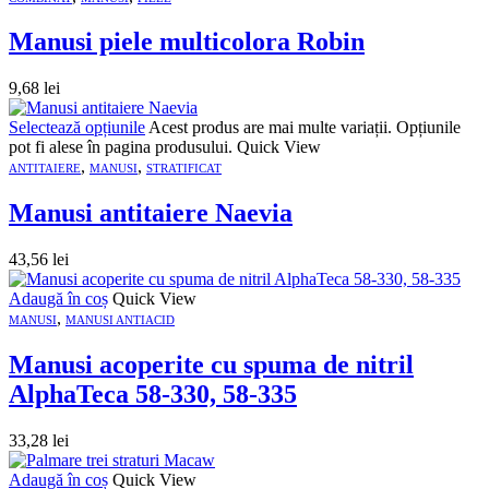
Manusi piele multicolora Robin
9,68
lei
Selectează opțiunile
Acest produs are mai multe variații. Opțiunile
pot fi alese în pagina produsului.
Quick View
,
,
ANTITAIERE
MANUSI
STRATIFICAT
Manusi antitaiere Naevia
43,56
lei
Adaugă în coș
Quick View
,
MANUSI
MANUSI ANTIACID
Manusi acoperite cu spuma de nitril
AlphaTeca 58-330, 58-335
33,28
lei
Adaugă în coș
Quick View