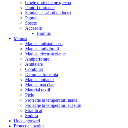
Ghete protectie pe glezna
Pantofi protectie
Sandale si saboti de lucru
Papuci
Sosete
Accesorii
Branturi
Manusi
Manusi antistatic esd
Manusi antivibratii
Manusi electroizolante
Antiperforare
Antitaiere
Combinat
De unica folosinta
Manusi antiacid
Manusi macelar
Material textil
Piele
Protectie la temperaturi inalte
Protectie la temperaturi scazute
Stratificat
Sudura
Uncategorized
Protectia auzului