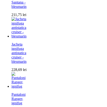
Santana -
bleumarin
211,75
lei
Jacheta
ignifuga
antistatica
cruiser -
bleumarin
228,69
lei
Pantaloni
Ranger,
ignifug