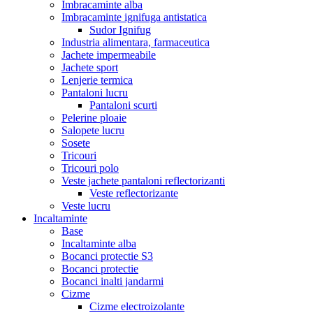
Imbracaminte alba
Imbracaminte ignifuga antistatica
Sudor Ignifug
Industria alimentara, farmaceutica
Jachete impermeabile
Jachete sport
Lenjerie termica
Pantaloni lucru
Pantaloni scurti
Pelerine ploaie
Salopete lucru
Sosete
Tricouri
Tricouri polo
Veste jachete pantaloni reflectorizanti
Veste reflectorizante
Veste lucru
Incaltaminte
Base
Incaltaminte alba
Bocanci protectie S3
Bocanci protectie
Bocanci inalti jandarmi
Cizme
Cizme electroizolante