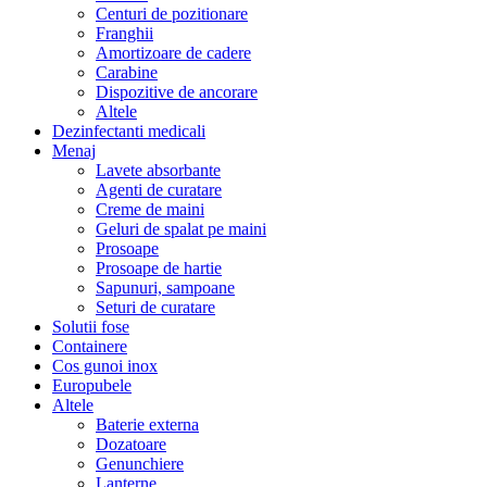
Centuri de pozitionare
Franghii
Amortizoare de cadere
Carabine
Dispozitive de ancorare
Altele
Dezinfectanti medicali
Menaj
Lavete absorbante
Agenti de curatare
Creme de maini
Geluri de spalat pe maini
Prosoape
Prosoape de hartie
Sapunuri, sampoane
Seturi de curatare
Solutii fose
Containere
Cos gunoi inox
Europubele
Altele
Baterie externa
Dozatoare
Genunchiere
Lanterne