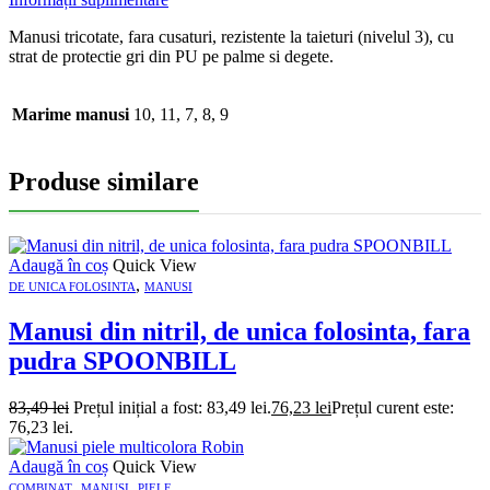
Manusi tricotate, fara cusaturi, rezistente la taieturi (nivelul 3), cu
strat de protectie gri din PU pe palme si degete.
Marime manusi
10, 11, 7, 8, 9
Produse similare
Adaugă în coș
Quick View
,
DE UNICA FOLOSINTA
MANUSI
Manusi din nitril, de unica folosinta, fara
pudra SPOONBILL
83,49
lei
Prețul inițial a fost: 83,49 lei.
76,23
lei
Prețul curent este:
76,23 lei.
Adaugă în coș
Quick View
,
,
COMBINAT
MANUSI
PIELE