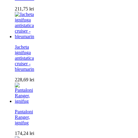
211,75
lei
Jacheta
ignifuga
antistatica
cruiser -
bleumarin
228,69
lei
Pantaloni
Ranger,
ignifug
174,24
lei