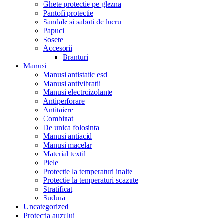
Ghete protectie pe glezna
Pantofi protectie
Sandale si saboti de lucru
Papuci
Sosete
Accesorii
Branturi
Manusi
Manusi antistatic esd
Manusi antivibratii
Manusi electroizolante
Antiperforare
Antitaiere
Combinat
De unica folosinta
Manusi antiacid
Manusi macelar
Material textil
Piele
Protectie la temperaturi inalte
Protectie la temperaturi scazute
Stratificat
Sudura
Uncategorized
Protectia auzului