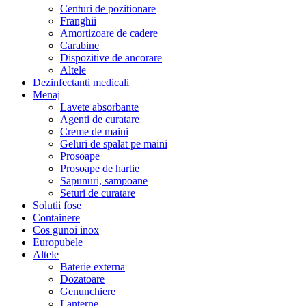
Centuri de pozitionare
Franghii
Amortizoare de cadere
Carabine
Dispozitive de ancorare
Altele
Dezinfectanti medicali
Menaj
Lavete absorbante
Agenti de curatare
Creme de maini
Geluri de spalat pe maini
Prosoape
Prosoape de hartie
Sapunuri, sampoane
Seturi de curatare
Solutii fose
Containere
Cos gunoi inox
Europubele
Altele
Baterie externa
Dozatoare
Genunchiere
Lanterne