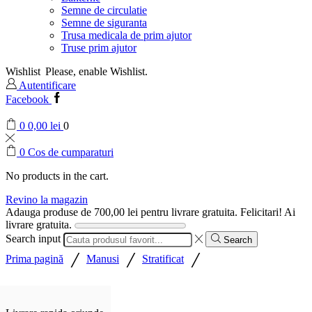
Semne de circulatie
Semne de siguranta
Trusa medicala de prim ajutor
Truse prim ajutor
Wishlist
Please, enable Wishlist.
Autentificare
Facebook
0
0,00
lei
0
0
Cos de cumparaturi
No products in the cart.
Revino la magazin
Adauga produse de
700,00
lei
pentru livrare gratuita.
Felicitari! Ai
livrare gratuita.
Search input
Search
/
/
/
Prima pagină
Manusi
Stratificat