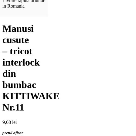
Livrare rapida oriunde
in Romania
Manusi
cusute
– tricot
interlock
din
bumbac
KITTIWAKE
Nr.11
9,68
lei
pretul afisat