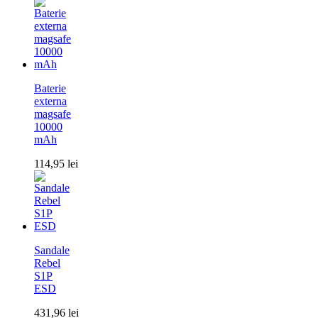
Baterie
externa
magsafe
10000
mAh
114,95
lei
Sandale
Rebel
S1P
ESD
431,96
lei