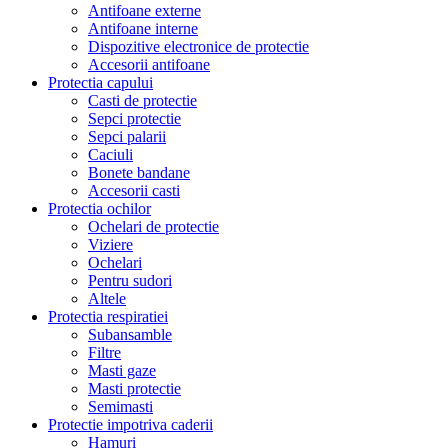
Antifoane externe
Antifoane interne
Dispozitive electronice de protectie
Accesorii antifoane
Protectia capului
Casti de protectie
Sepci protectie
Sepci palarii
Caciuli
Bonete bandane
Accesorii casti
Protectia ochilor
Ochelari de protectie
Viziere
Ochelari
Pentru sudori
Altele
Protectia respiratiei
Subansamble
Filtre
Masti gaze
Masti protectie
Semimasti
Protectie impotriva caderii
Hamuri