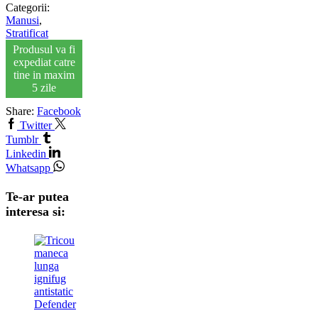
Categorii:
Manusi
,
Stratificat
Produsul va fi
expediat catre
tine in maxim
5 zile
Share:
Facebook
Twitter
Tumblr
Linkedin
Whatsapp
Te-ar putea
interesa si: