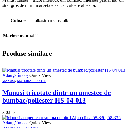
Manusi cusute – tricot interlock din bumbac, imersate partial intr-un
strat gros de nitril, manseta elastica, culoare albastra.
Culoare
albastru închis, alb
Marime manusi
11
Produse similare
Adaugă în coș
Quick View
,
MANUSI
MATERIAL TEXTIL
Manusi tricotate dintr-un amestec de
bumbac/poliester HS-04-013
3,03
lei
Adaugă în coș
Quick View
,