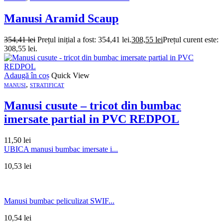
Manusi Aramid Scaup
354,41
lei
Prețul inițial a fost: 354,41 lei.
308,55
lei
Prețul curent este:
308,55 lei.
Adaugă în coș
Quick View
,
MANUSI
STRATIFICAT
Manusi cusute – tricot din bumbac
imersate partial in PVC REDPOL
11,50
lei
UBICA manusi bumbac imersate i...
10,53
lei
Manusi bumbac peliculizat SWIF...
10,54
lei