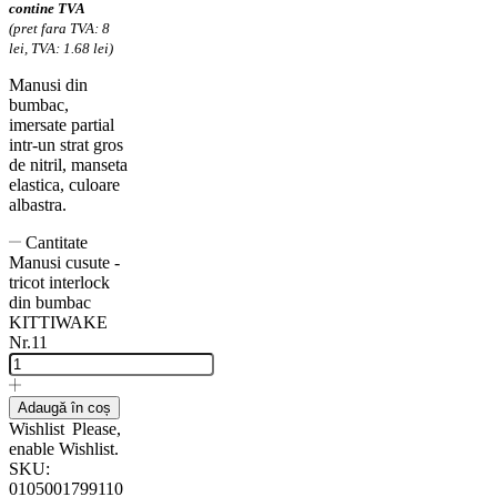
contine TVA
(pret fara TVA: 8
lei, TVA: 1.68 lei)
Manusi din
bumbac,
imersate partial
intr-un strat gros
de nitril, manseta
elastica, culoare
albastra.
Cantitate
Manusi cusute -
tricot interlock
din bumbac
KITTIWAKE
Nr.11
Adaugă în coș
Wishlist
Please,
enable Wishlist.
SKU:
0105001799110