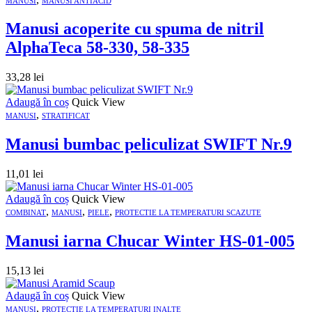
MANUSI
MANUSI ANTIACID
Manusi acoperite cu spuma de nitril
AlphaTeca 58-330, 58-335
33,28
lei
Adaugă în coș
Quick View
,
MANUSI
STRATIFICAT
Manusi bumbac peliculizat SWIFT Nr.9
11,01
lei
Adaugă în coș
Quick View
,
,
,
COMBINAT
MANUSI
PIELE
PROTECTIE LA TEMPERATURI SCAZUTE
Manusi iarna Chucar Winter HS-01-005
15,13
lei
Adaugă în coș
Quick View
,
MANUSI
PROTECTIE LA TEMPERATURI INALTE