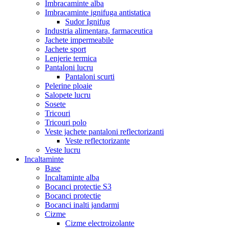
Imbracaminte alba
Imbracaminte ignifuga antistatica
Sudor Ignifug
Industria alimentara, farmaceutica
Jachete impermeabile
Jachete sport
Lenjerie termica
Pantaloni lucru
Pantaloni scurti
Pelerine ploaie
Salopete lucru
Sosete
Tricouri
Tricouri polo
Veste jachete pantaloni reflectorizanti
Veste reflectorizante
Veste lucru
Incaltaminte
Base
Incaltaminte alba
Bocanci protectie S3
Bocanci protectie
Bocanci inalti jandarmi
Cizme
Cizme electroizolante