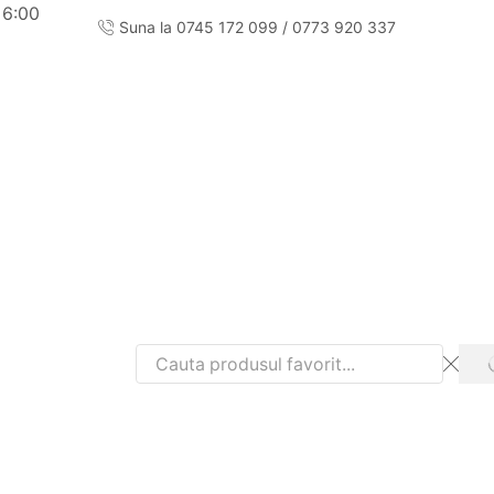
 6:00
Suna la 0745 172 099 / 0773 920 337
Acasa
Magazin
Ghid marimi
Despre noi
Contact
Search
input