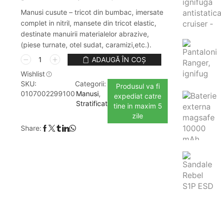
Manusi cusute – tricot din bumbac, imersate
complet in nitril, mansete din tricot elastic,
destinate manuirii materialelor abrazive,
(piese turnate, otel sudat, caramizi,etc.).
Cantitate
ADAUGĂ ÎN COȘ
Manusi
Wishlist
cusute
SKU:
Categorii:
Produsul va fi
-
0107002299100
Manusi
,
expediat catre
tricot
Stratificat
tine in maxim 5
din
zile
bumbac,
imersate
Share:
complet
in
nitril
HYCRON
27-
600