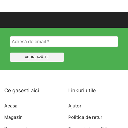
i.
alese
în
pagina
produsului.
Ce gasesti aici
Linkuri utile
Acasa
Ajutor
Magazin
Politica de retur