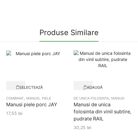
Produse Similare
Acest
SELECTEAZĂ
ADAUGĂ
produs
Quick View
OPȚIUNILE
ÎN
Quick View
COȘ
are
,
,
,
COMBINAT
MANUSI
PIELE
DE UNICA FOLOSINTA
MANUSI
mai
Manusi piele porc JAY
Manusi de unica
multe
folosinta din vinil subtire,
17,55
lei
variații.
pudrate RAIL
Opțiunile
pot
30,25
lei
fi