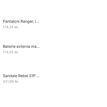
Pantaloni Ranger, ignifug
174,24
lei
Baterie externa magsafe 10000 mAh
114,95
lei
Sandale Rebel S1P ESD
431,96
lei