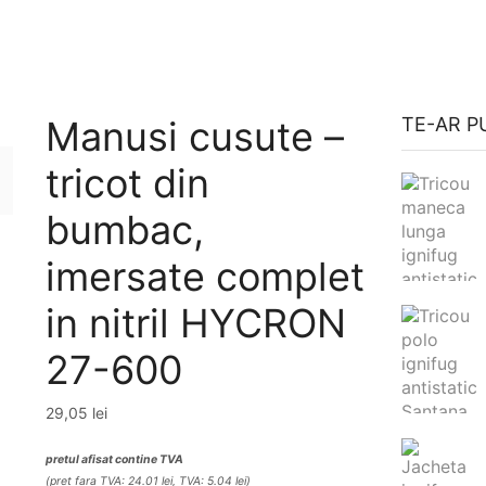
Manusi cusute –
TE-AR P
tricot din
bumbac,
imersate complet
in nitril HYCRON
27-600
29,05
lei
pretul afisat contine TVA
(pret fara TVA: 24.01 lei, TVA: 5.04 lei)