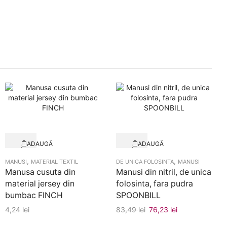
ADAUGĂ
ADAUGĂ
ÎN
ÎN
Quick View
Quick View
COȘ
COȘ
,
,
MANUSI
MATERIAL TEXTIL
DE UNICA FOLOSINTA
MANUSI
Manusa cusuta din
Manusi din nitril, de unica
material jersey din
folosinta, fara pudra
bumbac FINCH
SPOONBILL
4,24
lei
83,49
lei
Prețul
76,23
lei
Prețul
inițial
curent