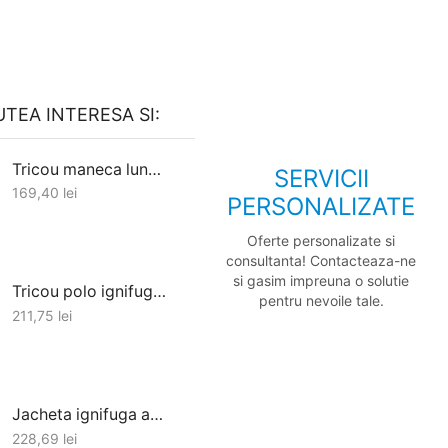
UTEA INTERESA SI:
Tricou maneca lunga ignifug antistatic Defender - bleumarin
SERVICII
169,40
lei
PERSONALIZATE
Oferte personalizate si
consultanta! Contacteaza-ne
si gasim impreuna o solutie
Tricou polo ignifug antistatic Santana - bleumarin
pentru nevoile tale.
211,75
lei
Jacheta ignifuga antistatica cruiser - bleumarin
228,69
lei