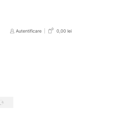
Servicii personalizate si consultanta
Contact
0
Autentificare
0,00
lei
SEARCH