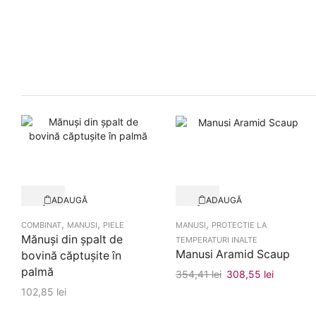
ADAUGĂ
ADAUGĂ
ÎN
ÎN
Quick View
Quick View
COȘ
COȘ
,
,
,
COMBINAT
MANUSI
PIELE
MANUSI
PROTECTIE LA
Mănuşi din şpalt de
TEMPERATURI INALTE
Manusi Aramid Scaup
bovină căptuşite în
palmă
354,41
lei
Prețul
308,55
lei
Prețul
inițial
curent
102,85
lei
a
este: