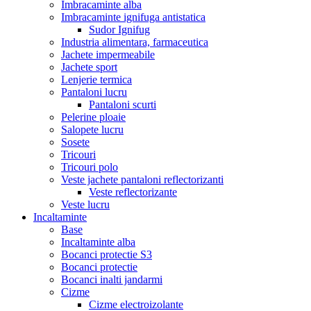
Imbracaminte alba
Imbracaminte ignifuga antistatica
Sudor Ignifug
Industria alimentara, farmaceutica
Jachete impermeabile
Jachete sport
Lenjerie termica
Pantaloni lucru
Pantaloni scurti
Pelerine ploaie
Salopete lucru
Sosete
Tricouri
Tricouri polo
Veste jachete pantaloni reflectorizanti
Veste reflectorizante
Veste lucru
Incaltaminte
Base
Incaltaminte alba
Bocanci protectie S3
Bocanci protectie
Bocanci inalti jandarmi
Cizme
Cizme electroizolante