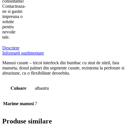
consultanta!
Contacteaza-
ne si gasim
impreuna o
solutie
pentru
nevoile
tale.
Descriere
Informații suplimentare
Manusi cusute – tricot interlock din bumbac cu strat de nitril, fara
manseta, dosul palmei din segmente cusute, rezistenta la perforare si
abraziune, cu o flexibilitate deosebita.
Culoare
albastru
Marime manusi
7
Produse similare