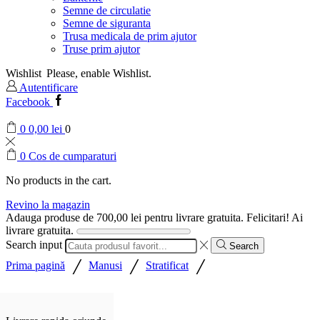
Semne de circulatie
Semne de siguranta
Trusa medicala de prim ajutor
Truse prim ajutor
Wishlist
Please, enable Wishlist.
Autentificare
Facebook
0
0,00
lei
0
0
Cos de cumparaturi
No products in the cart.
Revino la magazin
Adauga produse de
700,00
lei
pentru livrare gratuita.
Felicitari! Ai
livrare gratuita.
Search input
Search
/
/
/
Prima pagină
Manusi
Stratificat