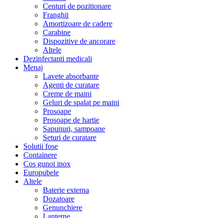
Centuri de pozitionare
Franghii
Amortizoare de cadere
Carabine
Dispozitive de ancorare
Altele
Dezinfectanti medicali
Menaj
Lavete absorbante
Agenti de curatare
Creme de maini
Geluri de spalat pe maini
Prosoape
Prosoape de hartie
Sapunuri, sampoane
Seturi de curatare
Solutii fose
Containere
Cos gunoi inox
Europubele
Altele
Baterie externa
Dozatoare
Genunchiere
Lanterne