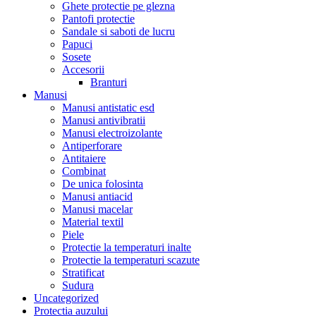
Ghete protectie pe glezna
Pantofi protectie
Sandale si saboti de lucru
Papuci
Sosete
Accesorii
Branturi
Manusi
Manusi antistatic esd
Manusi antivibratii
Manusi electroizolante
Antiperforare
Antitaiere
Combinat
De unica folosinta
Manusi antiacid
Manusi macelar
Material textil
Piele
Protectie la temperaturi inalte
Protectie la temperaturi scazute
Stratificat
Sudura
Uncategorized
Protectia auzului