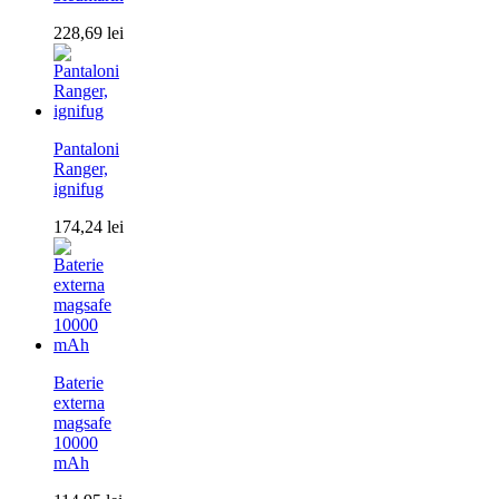
228,69
lei
Pantaloni
Ranger,
ignifug
174,24
lei
Baterie
externa
magsafe
10000
mAh