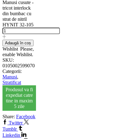
Manusi cusute -
tricot interlock
din bumbac cu
strat de nitril
HYNIT 32-105
Adaugă în coș
Wishlist
Please,
enable Wishlist.
SKU:
0105002599070
Categorii:
Manusi
,
Stratificat
Produsul va fi
expediat catre
tine in maxim
5 zile
Share:
Facebook
Twitter
Tumblr
Linkedin