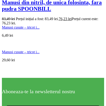
Manusi din nitril, de unica folosinta, fara
pudra SPOONBILL
83,49
lei
Prețul inițial a fost: 83,49 lei.
76,23
lei
Prețul curent este:
76,23 lei.
Manusi cusute – tricot i...
6,49
lei
Manusi cusute – tricot i...
29,60
lei
Aboneaza-te la newsletterul nostru