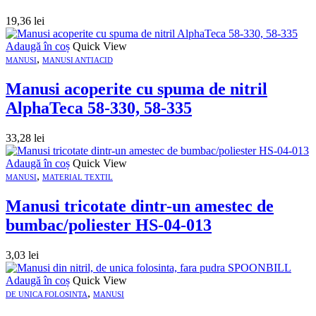
19,36
lei
Adaugă în coș
Quick View
,
MANUSI
MANUSI ANTIACID
Manusi acoperite cu spuma de nitril
AlphaTeca 58-330, 58-335
33,28
lei
Adaugă în coș
Quick View
,
MANUSI
MATERIAL TEXTIL
Manusi tricotate dintr-un amestec de
bumbac/poliester HS-04-013
3,03
lei
Adaugă în coș
Quick View
,
DE UNICA FOLOSINTA
MANUSI