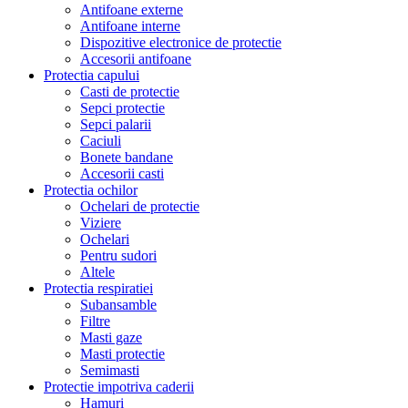
Antifoane externe
Antifoane interne
Dispozitive electronice de protectie
Accesorii antifoane
Protectia capului
Casti de protectie
Sepci protectie
Sepci palarii
Caciuli
Bonete bandane
Accesorii casti
Protectia ochilor
Ochelari de protectie
Viziere
Ochelari
Pentru sudori
Altele
Protectia respiratiei
Subansamble
Filtre
Masti gaze
Masti protectie
Semimasti
Protectie impotriva caderii
Hamuri