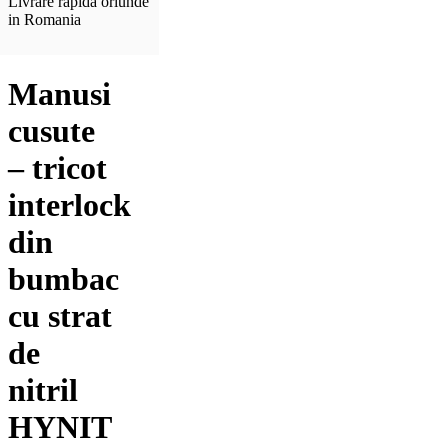
Livrare rapida oriunde
in Romania
Manusi
cusute
– tricot
interlock
din
bumbac
cu strat
de
nitril
HYNIT