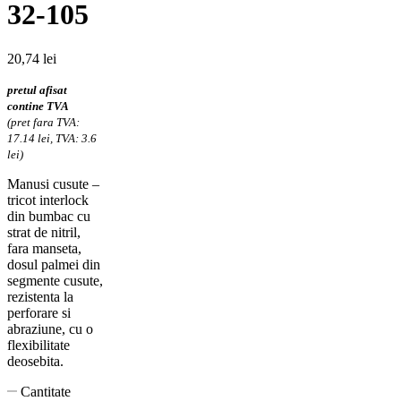
32-105
20,74
lei
pretul afisat
contine TVA
(pret fara TVA:
17.14 lei, TVA: 3.6
lei)
Manusi cusute –
tricot interlock
din bumbac cu
strat de nitril,
fara manseta,
dosul palmei din
segmente cusute,
rezistenta la
perforare si
abraziune, cu o
flexibilitate
deosebita.
Cantitate