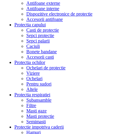
Antifoane externe
Antifoane interne
Dispozitive electronice de protectie
Accesorii antifoane
Protectia capului
Casti de protectie
Sepci protectie
Sepci palarii
Caciuli
Bonete bandane
Accesorii casti
Protectia ochilor
Ochelari de protectie
Viziere
Ochelari
Pentru sudori
Altele
Protectia respiratiei
Subansamble
Filtre
Masti gaze
Masti protectie
Semimasti
Protectie impotriva caderii
Hamuri