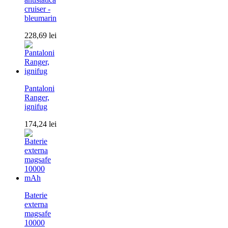
cruiser -
bleumarin
228,69
lei
Pantaloni
Ranger,
ignifug
174,24
lei
Baterie
externa
magsafe
10000