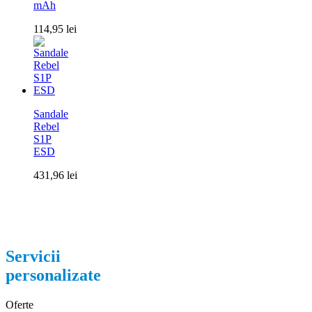
mAh
114,95
lei
Sandale
Rebel
S1P
ESD
431,96
lei
Servicii
personalizate
Oferte