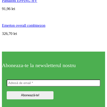
Pantaloni EPPING HV
91,96
lei
Emerton overall combinezon
326,70
lei
Aboneaza-te la newsletterul nostru