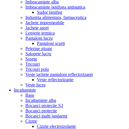
Imbracaminte alba
Imbracaminte ignifuga antistatica
Sudor Ignifug
Industria alimentara, farmaceutica
Jachete impermeabile
Jachete sport
Lenjerie termica
Pantaloni lucru
Pantaloni scurti
Pelerine ploaie
Salopete lucru
Sosete
Tricouri
Tricouri polo
Veste jachete pantaloni reflectorizanti
Veste reflectorizante
Veste lucru
Incaltaminte
Base
Incaltaminte alba
Bocanci protectie S3
Bocanci protectie
Bocanci inalti jandarmi
Cizme
Cizme electroizolante