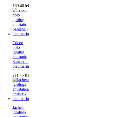
169,40
lei
Tricou
polo
ignifug
antistatic
Santana -
bleumarin
211,75
lei
Jacheta
ignifuga
antistatica