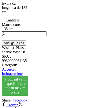
textila cu
lungimea de 135
cm
Cantitate
Manso curea
135 cm
Adaugă în coș
Wishlist
Please,
enable Wishlist.
SKU:
9930002061135
Categorii:
Accesorii
,
Imbracaminte
Produsul va fi
expediat catre
tine in maxim
5 zile
Share:
Facebook
Twitter