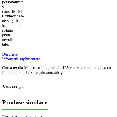
personalizate
si
consultanta!
Contacteaza-
ne si gasim
impreuna o
solutie
pentru
nevoile
tale.
Descriere
Informații suplimentare
Curea textila Manso cu lungimea de 135 cm, catarama metalica cu
functie dubla si fixare prin autostringere
Culoare
gri
Produse similare