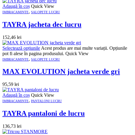
Adaugă în coș
Quick View
,
IMBRACAMINTE
SALOPETE LUCRU
TAYRA jacheta dec lucru
152,46
lei
Selectează opțiunile
Acest produs are mai multe variații. Opțiunile
pot fi alese în pagina produsului.
Quick View
,
IMBRACAMINTE
SALOPETE LUCRU
MAX EVOLUTION jacheta verde gri
95,59
lei
Adaugă în coș
Quick View
,
IMBRACAMINTE
PANTALONI LUCRU
TAYRA pantaloni de lucru
136,73
lei