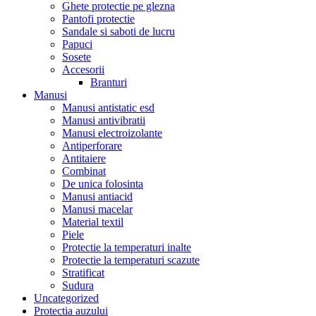
Ghete protectie pe glezna
Pantofi protectie
Sandale si saboti de lucru
Papuci
Sosete
Accesorii
Branturi
Manusi
Manusi antistatic esd
Manusi antivibratii
Manusi electroizolante
Antiperforare
Antitaiere
Combinat
De unica folosinta
Manusi antiacid
Manusi macelar
Material textil
Piele
Protectie la temperaturi inalte
Protectie la temperaturi scazute
Stratificat
Sudura
Uncategorized
Protectia auzului