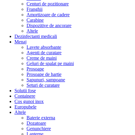
Centuri de pozitionare
Franghii
Amortizoare de cadere
Carabine
Dispozitive de ancorare
Altele
Dezinfectanti medicali
Menaj
Lavete absorbante
Agenti de curatare
Creme de maini
Geluri de spalat pe maini
Prosoape
Prosoape de hartie
Sapunuri, sampoane
Seturi de curatare
Solutii fose
Containere
Cos gunoi inox
Europubele
Altele
Baterie externa
Dozatoare
Genunchiere
Lanterne