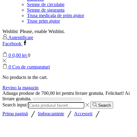
Semne de circulatie
Semne de siguranta
Trusa medicala de prim ajutor
Truse prim ajutor
Wishlist
Please, enable Wishlist.
Autentificare
Facebook
0
0,00
lei
0
0
Cos de cumparaturi
No products in the cart.
Revino la magazin
Adauga produse de
700,00
lei
pentru livrare gratuita.
Felicitari! Ai
livrare gratuita.
Search input
Search
/
/
/
Prima pagină
Imbracaminte
Accesorii